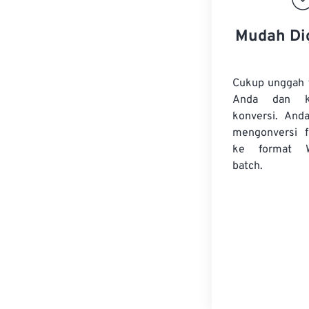
Mudah Di
Cukup unggah 
Anda dan k
konversi. And
mengonversi
ke format 
batch.