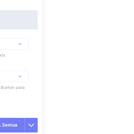
ada
 Biarkan pada
k Semua