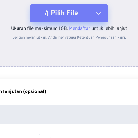
Pilih File
Ukuran file maksimum 1GB.
Mendaftar
untuk lebih lanjut
Dari Perangkat
Dengan melanjutkan, Anda menyetujui
Ketentuan Penggunaan
kami.
Dari Dropbox
Dari Google Drive
 lanjutan (opsional)
Dari OneDrive
Dari Url