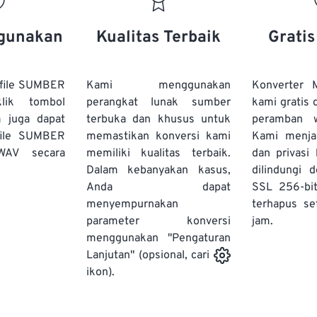
20
20
20
20
17
17
17
17
21
21
21
21
18
18
18
18
gunakan
Kualitas Terbaik
Grati
22
22
22
22
19
19
19
19
23
23
23
23
20
20
20
20
file SUMBER
Kami menggunakan
Konverter
24
24
24
lik tombol
perangkat lunak sumber
kami gratis 
21
21
21
21
a juga dapat
terbuka dan khusus untuk
peramban 
25
25
25
22
22
22
22
file SUMBER
memastikan konversi kami
Kami menj
26
26
26
WAV secara
memiliki kualitas terbaik.
23
23
23
23
dan privasi
Dalam kebanyakan kasus,
dilindungi 
27
27
27
24
24
24
Anda dapat
SSL 256-bi
28
28
28
25
25
25
menyempurnakan
terhapus se
parameter konversi
29
29
29
jam.
26
26
26
menggunakan "Pengaturan
30
30
30
27
27
27
Lanjutan" (opsional, cari
31
31
31
ikon).
28
28
28
32
32
32
29
29
29