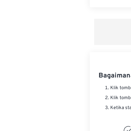
Bagaiman
Klik tom
Klik tom
Ketika st