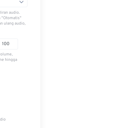
iran audio.
h "Otomatis"
n ulang audio,
volume,
me hingga
udio