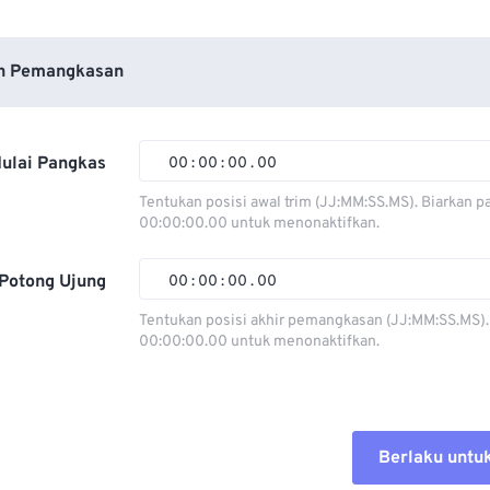
n Pemangkasan
ulai Pangkas
00
:
00
:
00
.
00
Tentukan posisi awal trim (JJ:MM:SS.MS). Biarkan p
00:00:00.00 untuk menonaktifkan.
00
00
00
00
01
01
01
01
Potong Ujung
00
:
00
:
00
.
00
02
02
02
02
Tentukan posisi akhir pemangkasan (JJ:MM:SS.MS).
00:00:00.00 untuk menonaktifkan.
03
03
03
03
00
00
00
00
04
04
04
04
01
01
01
01
05
05
05
05
02
02
02
02
Berlaku untu
06
06
06
06
03
03
03
03