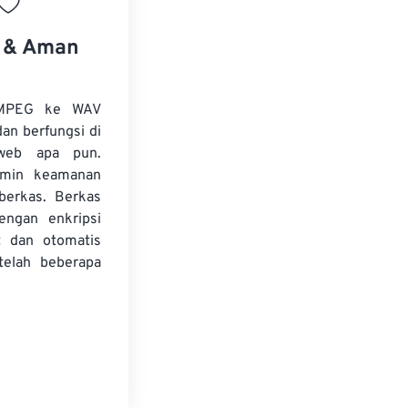
s & Aman
 MPEG ke WAV
dan berfungsi di
web apa pun.
amin keamanan
 berkas. Berkas
dengan enkripsi
t dan otomatis
telah beberapa