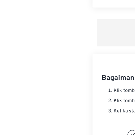
Bagaiman
Klik tom
Klik tom
Ketika st