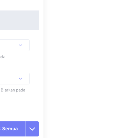
ada
 Biarkan pada
k Semua