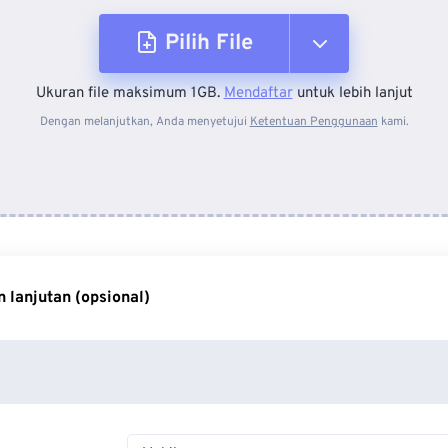
Pilih File
Ukuran file maksimum 1GB.
Mendaftar
untuk lebih lanjut
Dari Perangkat
Dengan melanjutkan, Anda menyetujui
Ketentuan Penggunaan
kami.
Dari Dropbox
Dari Google Drive
 lanjutan (opsional)
Dari OneDrive
Dari Url