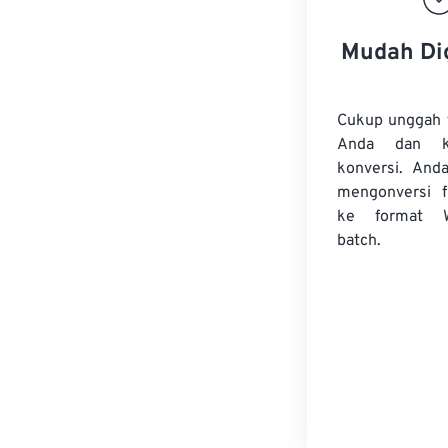
Mudah Di
Cukup unggah 
Anda dan k
konversi. And
mengonversi
ke format 
batch.