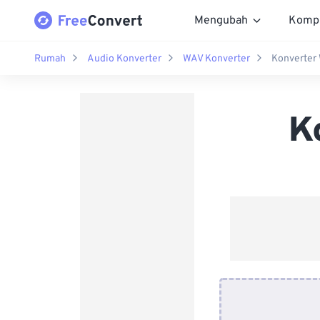
Mengubah
Komp
Rumah
Audio Konverter
WAV Konverter
Konverter
K