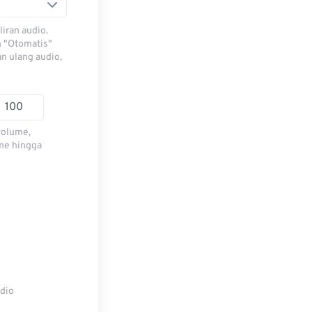
iran audio.
h "Otomatis"
n ulang audio,
volume,
me hingga
udio