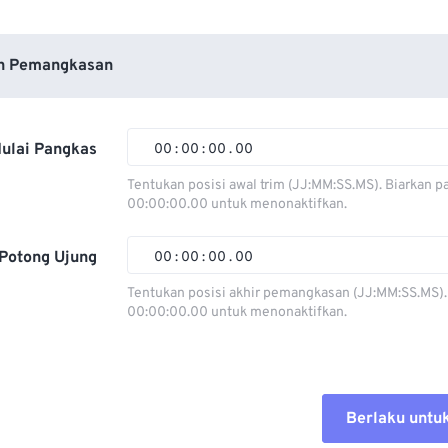
n Pemangkasan
ulai Pangkas
00
:
00
:
00
.
00
Tentukan posisi awal trim (JJ:MM:SS.MS). Biarkan p
00:00:00.00 untuk menonaktifkan.
00
00
00
00
01
01
01
01
Potong Ujung
00
:
00
:
00
.
00
02
02
02
02
Tentukan posisi akhir pemangkasan (JJ:MM:SS.MS).
00:00:00.00 untuk menonaktifkan.
03
03
03
03
00
00
00
00
04
04
04
04
01
01
01
01
05
05
05
05
02
02
02
02
Berlaku untu
06
06
06
06
03
03
03
03