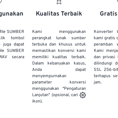
20
20
20
20
17
17
17
17
21
21
21
21
18
18
18
18
gunakan
Kualitas Terbaik
Grati
22
22
22
22
19
19
19
19
23
23
23
23
20
20
20
20
file SUMBER
Kami menggunakan
Konverter
24
24
24
lik tombol
perangkat lunak sumber
kami gratis 
21
21
21
21
a juga dapat
terbuka dan khusus untuk
peramban 
25
25
25
22
22
22
22
file SUMBER
memastikan konversi kami
Kami menj
26
26
26
WAV secara
memiliki kualitas terbaik.
23
23
23
23
dan privasi
Dalam kebanyakan kasus,
dilindungi 
27
27
27
24
24
24
Anda dapat
SSL 256-bi
28
28
28
25
25
25
menyempurnakan
terhapus se
parameter konversi
29
29
29
jam.
26
26
26
menggunakan "Pengaturan
30
30
30
27
27
27
Lanjutan" (opsional, cari
31
31
31
ikon).
28
28
28
32
32
32
29
29
29