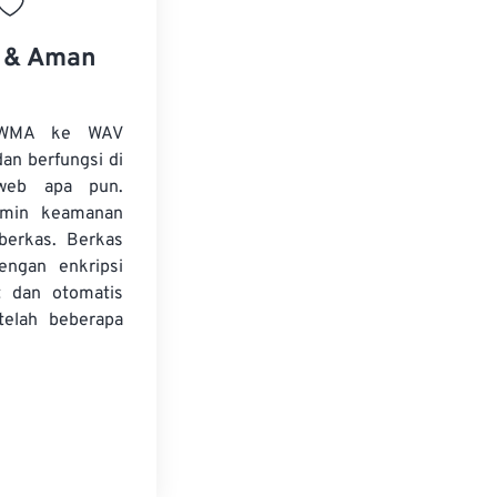
s & Aman
 WMA ke WAV
dan berfungsi di
web apa pun.
amin keamanan
 berkas. Berkas
dengan enkripsi
t dan otomatis
telah beberapa