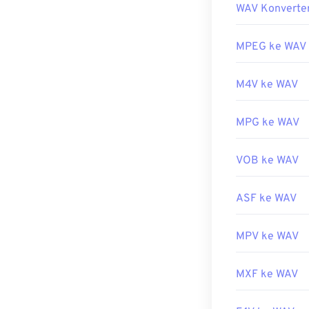
Untuk perangka
WAV Konverte
Pemutar bawaa
untuk
Apple iO
alternatif, pro
Dikembangkan 
untuk membuka
MPEG ke WAV
Rilis Awal:
Karena kualita
199
M4V ke WAV
diimpor ke pro
Tautan yang b
program perang
https://en.wik
WAV dengan ba
MPG ke WAV
https://docs.
Dikembangkan 
VOB ke WAV
Rilis Awal:
199
Tautan yang b
ASF ke WAV
https://en.wik
https://www.t
MPV ke WAV
MXF ke WAV