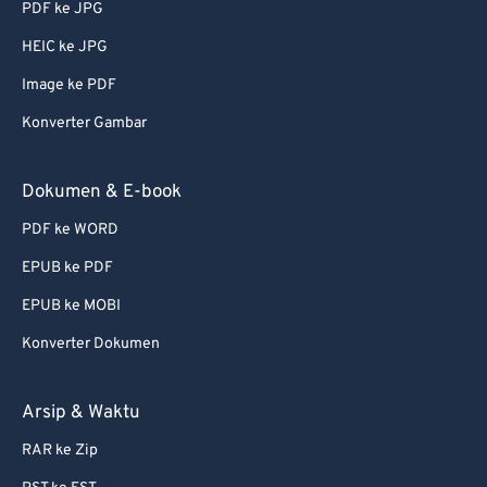
PDF ke JPG
56
56
56
56
56
56
HEIC ke JPG
57
57
57
57
57
57
Image ke PDF
58
58
58
58
58
58
Konverter Gambar
59
59
59
59
59
59
60
60
Dokumen & E-book
61
61
PDF ke WORD
62
62
EPUB ke PDF
63
63
EPUB ke MOBI
64
64
Konverter Dokumen
65
65
66
66
Arsip & Waktu
67
67
RAR ke Zip
68
68