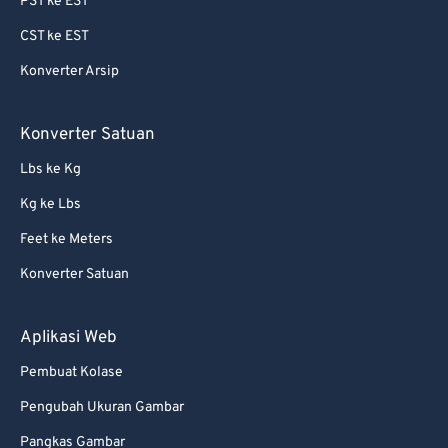
PST ke EST
69
69
CST ke EST
70
70
Konverter Arsip
71
71
72
72
Konverter Satuan
73
73
Lbs ke Kg
74
74
Kg ke Lbs
75
75
Feet ke Meters
76
76
Konverter Satuan
77
77
78
78
Aplikasi Web
79
79
Pembuat Kolase
80
80
Pengubah Ukuran Gambar
81
81
Pangkas Gambar