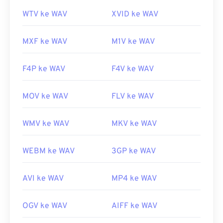
Tautan yang berguna:
WTV ke WAV
XVID ke WAV
https://en.wikipedia.org/wiki/WAV
https://www.techopedia.com/definisi/12636/bentuk-
MXF ke WAV
M1V ke WAV
gelombang-audio-wav
F4P ke WAV
F4V ke WAV
MOV ke WAV
FLV ke WAV
WMV ke WAV
MKV ke WAV
WEBM ke WAV
3GP ke WAV
AVI ke WAV
MP4 ke WAV
OGV ke WAV
AIFF ke WAV