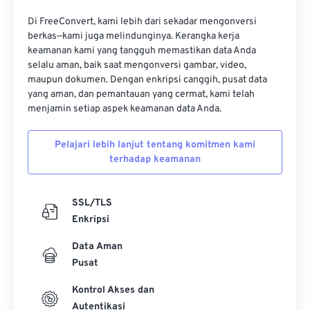
16
16
16
16
16
16
16
16
Di FreeConvert, kami lebih dari sekadar mengonversi
17
17
17
17
17
17
17
17
berkas—kami juga melindunginya. Kerangka kerja
keamanan kami yang tangguh memastikan data Anda
18
18
18
18
18
18
18
18
selalu aman, baik saat mengonversi gambar, video,
19
19
19
19
19
19
19
19
maupun dokumen. Dengan enkripsi canggih, pusat data
yang aman, dan pemantauan yang cermat, kami telah
20
20
20
20
20
20
20
20
menjamin setiap aspek keamanan data Anda.
21
21
21
21
21
21
21
21
Pelajari lebih lanjut tentang komitmen kami
22
22
22
22
22
22
22
22
terhadap keamanan
23
23
23
23
23
23
23
23
24
24
24
24
24
24
SSL/TLS
25
25
25
25
25
25
Enkripsi
26
26
26
26
26
26
Data Aman
Pusat
27
27
27
27
27
27
28
28
28
28
28
28
Kontrol Akses dan
Autentikasi