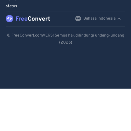
95
95
status
96
96
Bahasa Indonesia
English
97
97
Deutsch
98
98
© FreeConvert.comVERSI Semua hak dilindungi undang-undang
99
99
(2026)
Español
Français
Português
Italiano
Dutch
日本語
简体中文
繁體中文