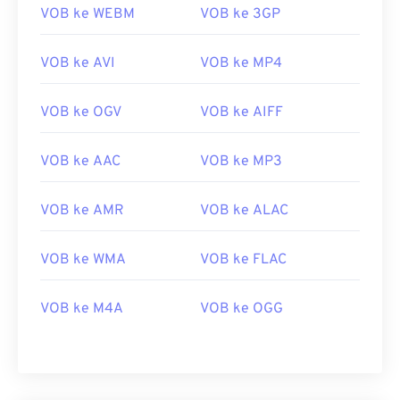
VOB ke WEBM
VOB ke 3GP
VOB ke AVI
VOB ke MP4
VOB ke OGV
VOB ke AIFF
VOB ke AAC
VOB ke MP3
VOB ke AMR
VOB ke ALAC
00
00
00
00
00
00
00
00
VOB ke WMA
VOB ke FLAC
VOB ke M4A
VOB ke OGG
00
00
00
00
00
00
00
00
01
01
01
01
01
01
01
01
02
02
02
02
02
02
02
02