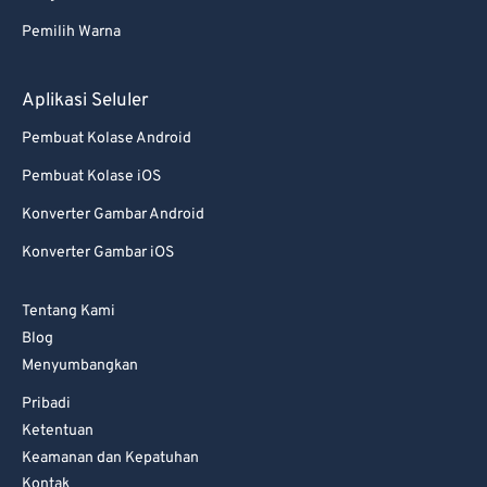
82
82
Pemilih Warna
83
83
84
84
Aplikasi Seluler
85
85
Pembuat Kolase Android
86
86
Pembuat Kolase iOS
87
87
Konverter Gambar Android
88
88
Konverter Gambar iOS
89
89
Tentang Kami
90
90
Blog
91
91
Menyumbangkan
92
92
Pribadi
93
93
Ketentuan
Keamanan dan Kepatuhan
94
94
Kontak