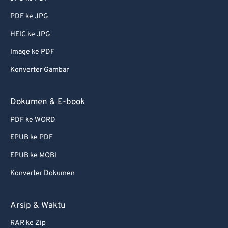
55
55
55
55
55
55
PDF ke JPG
56
56
56
56
56
56
HEIC ke JPG
57
57
57
57
57
57
Image ke PDF
58
58
58
58
58
58
Konverter Gambar
59
59
59
59
59
59
60
60
Dokumen & E-book
61
61
PDF ke WORD
62
62
EPUB ke PDF
63
63
EPUB ke MOBI
64
64
Konverter Dokumen
65
65
66
66
Arsip & Waktu
67
67
RAR ke Zip