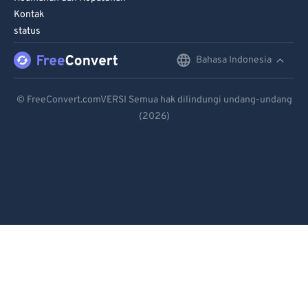
Kontak
95
95
status
96
96
Bahasa Indonesia
English
97
97
98
98
Deutsch
© FreeConvert.comVERSI Semua hak dilindungi undang-undang
99
99
(2026)
Español
Français
Português
Italiano
Dutch
日本語
简体中文