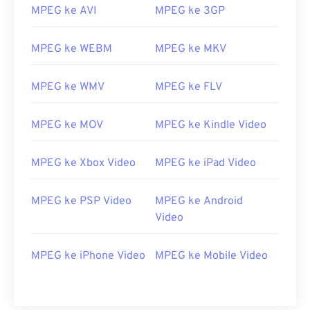
MPEG ke AVI
MPEG ke 3GP
MPEG ke WEBM
MPEG ke MKV
MPEG ke WMV
MPEG ke FLV
MPEG ke MOV
MPEG ke Kindle Video
MPEG ke Xbox Video
MPEG ke iPad Video
MPEG ke PSP Video
MPEG ke Android
00
00
00
00
00
00
00
00
Video
MPEG ke iPhone Video
MPEG ke Mobile Video
00
00
00
00
00
00
00
00
01
01
01
01
01
01
01
01