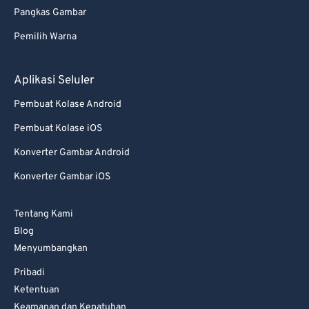
Pangkas Gambar
82
82
Pemilih Warna
83
83
84
84
Aplikasi Seluler
85
85
Pembuat Kolase Android
86
86
Pembuat Kolase iOS
87
87
Konverter Gambar Android
88
88
Konverter Gambar iOS
89
89
90
90
Tentang Kami
Blog
91
91
Menyumbangkan
92
92
Pribadi
93
93
Ketentuan
94
94
Keamanan dan Kepatuhan