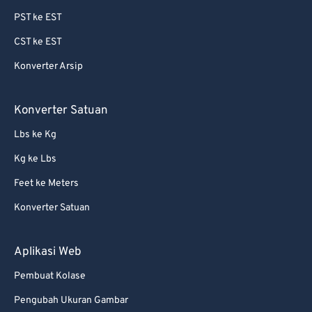
68
68
PST ke EST
69
69
CST ke EST
70
70
Konverter Arsip
71
71
72
72
Konverter Satuan
73
73
Lbs ke Kg
74
74
Kg ke Lbs
75
75
Feet ke Meters
76
76
Konverter Satuan
77
77
78
78
Aplikasi Web
79
79
Pembuat Kolase
80
80
Pengubah Ukuran Gambar
81
81