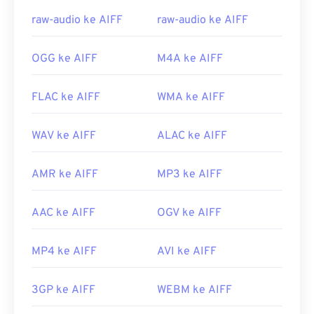
Tautan yang berguna:
raw-audio ke AIFF
raw-audio ke AIFF
https://en.wikipedia.org/wiki/Audio_Interchange_File_F
https://www.lifewire.com/aiff-aif-aifc-files-
OGG ke AIFF
M4A ke AIFF
2619569
FLAC ke AIFF
WMA ke AIFF
WAV ke AIFF
ALAC ke AIFF
AMR ke AIFF
MP3 ke AIFF
AAC ke AIFF
OGV ke AIFF
MP4 ke AIFF
AVI ke AIFF
3GP ke AIFF
WEBM ke AIFF