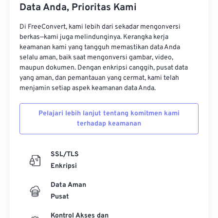
Data Anda, Prioritas Kami
16
16
16
16
16
16
16
16
Di FreeConvert, kami lebih dari sekadar mengonversi
17
17
17
17
17
17
17
17
berkas—kami juga melindunginya. Kerangka kerja
18
18
18
18
18
18
18
18
keamanan kami yang tangguh memastikan data Anda
selalu aman, baik saat mengonversi gambar, video,
19
19
19
19
19
19
19
19
maupun dokumen. Dengan enkripsi canggih, pusat data
yang aman, dan pemantauan yang cermat, kami telah
20
20
20
20
20
20
20
20
menjamin setiap aspek keamanan data Anda.
21
21
21
21
21
21
21
21
22
22
22
22
22
22
22
22
Pelajari lebih lanjut tentang komitmen kami
terhadap keamanan
23
23
23
23
23
23
23
23
24
24
24
24
24
24
SSL/TLS
25
25
25
25
25
25
Enkripsi
26
26
26
26
26
26
Data Aman
27
27
27
27
27
27
Pusat
28
28
28
28
28
28
Kontrol Akses dan