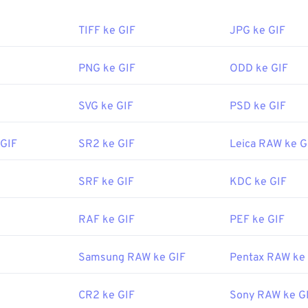
a cara membuka berkas GIF?
TIFF ke GIF
JPG ke GIF
peramban web mendukung GIF, yang memberikannya keunggula
rmat gambar lain, seperti PNG. Selain itu, GIF dapat dibuka di
PNG ke GIF
ODD ke GIF
 termasuk iPhone dan iPad, yang membuatnya lebih populer da
SVG ke GIF
PSD ke GIF
 GIF
SR2 ke GIF
Leica RAW ke G
ka dengan mudah di hampir semua aplikasi penampil gambar, 
rasi. Untuk membuka GIF dan mengeditnya, gunakan aplikasi 
 Windows, buka GIF dengan
Microsoft Photos
, Adobe
Photosho
SRF ke GIF
KDC ke GIF
NXT Pro
, dan lainnya. Di macOS, gunakan penampil dan editor
 Illustrator
.
RAF ke GIF
PEF ke GIF
Samsung RAW ke GIF
Pentax RAW ke
oleh:
CompuServe, Inc.
uni 1987
CR2 ke GIF
Sony RAW ke G
https://en.wikipedia.org/wiki/GIF