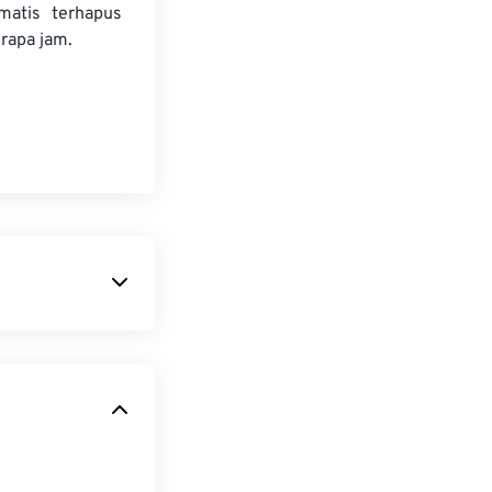
matis terhapus
rapa jam.
engandalkan
. Tidak seperti
less
dan
alam bentuk
seringkali viral