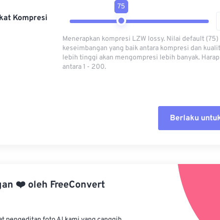
75
kat Kompresi
Menerapkan kompresi LZW lossy. Nilai default (75
keseimbangan yang baik antara kompresi dan kualita
lebih tinggi akan mengompresi lebih banyak. Harap 
antara 1 - 200.
Berlaku untu
Setel ul
Terapkan
gan
❤️
oleh
FreeConvert
Simpan s
at pengeditan foto AI kami yang canggih.