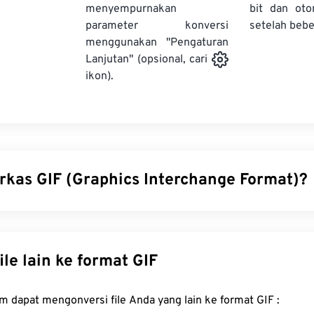
menyempurnakan
bit dan oto
parameter konversi
setelah bebe
menggunakan "Pengaturan
Lanjutan" (opsional, cari
ikon).
erkas GIF (Graphics Interchange Format)?
change Format (GIF) adalah jenis format berkas bitmap yang m
embentuk gambar sederhana menggunakan
model warna RGB
BMP
yang tidak terkompresi, GIF menggunakan
kompresi loss
Konversi file lain ke format GIF
asi tanpa audio. Penggunaan GIF yang paling umum adalah d
 iklan, balasan berbasis emosi di media sosial, dan meme, yang 
FreeConvert.com dapat mengonversi file Anda yang lain ke format GIF :