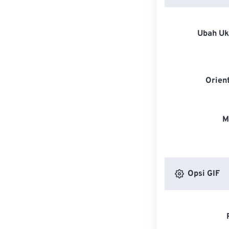
Ubah U
Orien
M
Opsi GIF