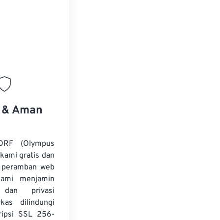
s & Aman
 ORF (Olympus
kami gratis dan
i peramban web
Kami menjamin
dan privasi
kas dilindungi
ripsi SSL 256-