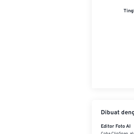
Ting
Dibuat den
Editor Foto AI
Coba ClipSnap, al