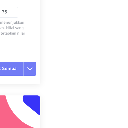
) menunjukkan
s. Nilai yang
tetapkan nilai
k Semua
ang semua opsi
 dari Preset
ebagai Preset