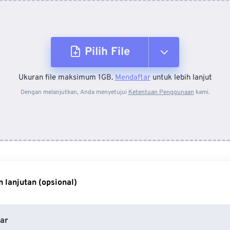
Pilih File
Ukuran file maksimum 1GB.
Mendaftar
untuk lebih lanjut
Dari Perangkat
Dengan melanjutkan, Anda menyetujui
Ketentuan Penggunaan
kami.
Dari Dropbox
Dari Google Drive
 lanjutan (opsional)
Dari OneDrive
ar
Dari Url