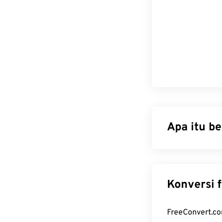
Apa itu b
Graphics Inter
piksel
untuk m
format berkas
mendukung anim
animasi seperti
di internet.