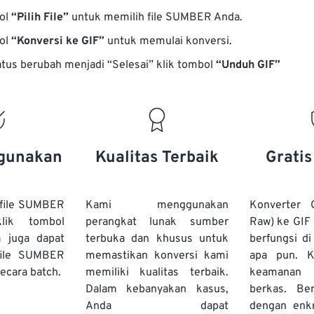
bol
“Pilih File”
untuk memilih file SUMBER Anda.
bol
“Konversi ke GIF”
untuk memulai konversi.
atus berubah menjadi “Selesai” klik tombol
“Unduh GIF”
gunakan
Kualitas Terbaik
Grati
file SUMBER
Kami menggunakan
Konverter
lik tombol
perangkat lunak sumber
Raw) ke GIF 
a juga dapat
terbuka dan khusus untuk
berfungsi d
file SUMBER
memastikan konversi kami
apa pun. 
ecara batch.
memiliki kualitas terbaik.
keamanan 
Dalam kebanyakan kasus,
berkas. Ber
Anda dapat
dengan enk