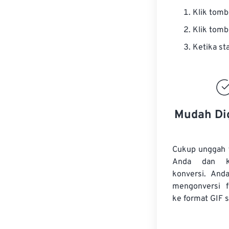
Klik tom
Klik tom
Ketika st
Mudah Di
Cukup unggah 
Anda dan k
konversi. And
mengonversi
ke format GIF s