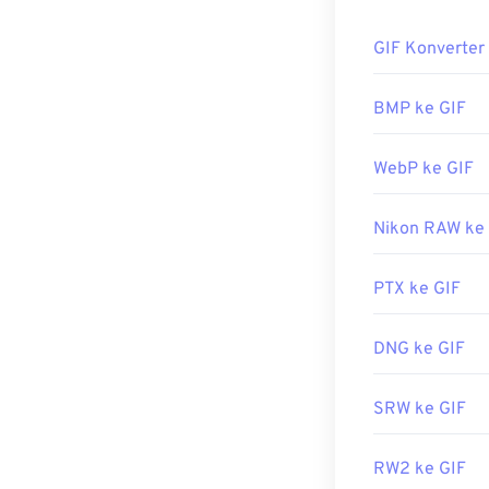
Bagaiman
GIF Konverter
Hampir semua 
dibandingkan fo
BMP ke GIF
seluler Apple,
Flash
.
WebP ke GIF
Nikon RAW ke
GIF dapat dibu
dan sistem ope
Photoshop
. Di
PTX ke GIF
Roxio Creator
termasuk
Adobe
DNG ke GIF
SRW ke GIF
Dikembangkan 
Rilis Awal:
15 J
RW2 ke GIF