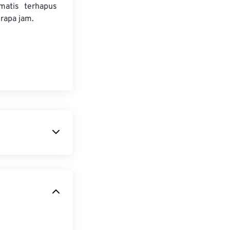
matis terhapus
rapa jam.
engandalkan
. Tidak seperti
less
dan
alam bentuk
seringkali viral