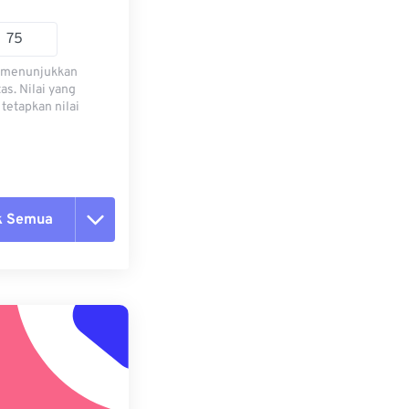
) menunjukkan
s. Nilai yang
tetapkan nilai
k Semua
ang semua opsi
 dari Preset
ebagai Preset