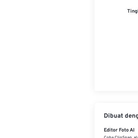
Ting
Dibuat den
Editor Foto AI
Coba ClipSnap, al