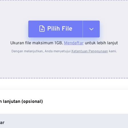
Pilih File
Ukuran file maksimum 1GB.
Mendaftar
untuk lebih lanjut
Dari Perangkat
Dengan melanjutkan, Anda menyetujui
Ketentuan Penggunaan
kami.
Dari Dropbox
Dari Google Drive
 lanjutan (opsional)
Dari OneDrive
ar
Dari Url