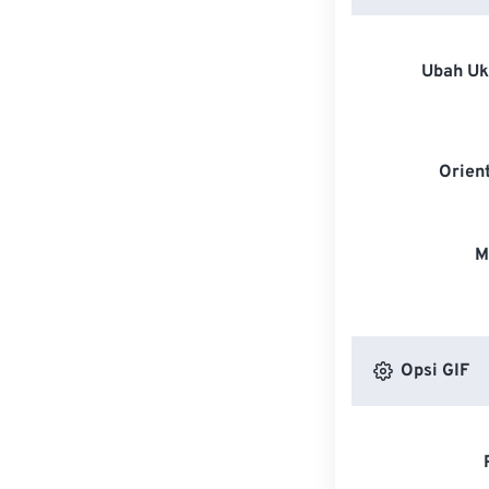
Ubah U
Orien
M
Opsi GIF