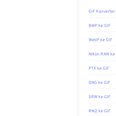
Bagaiman
GIF Konverter
Hampir semua 
dibandingkan fo
BMP ke GIF
seluler Apple,
Flash
.
WebP ke GIF
Nikon RAW ke
GIF dapat dibu
dan sistem ope
Photoshop
. Di
PTX ke GIF
Roxio Creator
termasuk
Adobe
DNG ke GIF
SRW ke GIF
Dikembangkan 
Rilis Awal:
15 J
RW2 ke GIF