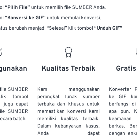
bol
“Pilih File”
untuk memilih file SUMBER Anda.
bol
“Konversi ke GIF”
untuk memulai konversi.
atus berubah menjadi “Selesai” klik tombol
“Unduh GIF”
gunakan
Kualitas Terbaik
Grati
file SUMBER
Kami menggunakan
Konverter 
lik tombol
perangkat lunak sumber
ke GIF ka
a juga dapat
terbuka dan khusus untuk
berfungsi d
file SUMBER
memastikan konversi kami
apa pun. 
ecara batch.
memiliki kualitas terbaik.
keamanan 
Dalam kebanyakan kasus,
berkas. Ber
Anda dapat
dengan enk