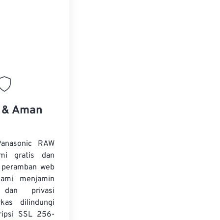
s & Aman
Panasonic RAW
mi gratis dan
i peramban web
Kami menjamin
dan privasi
kas dilindungi
ripsi SSL 256-