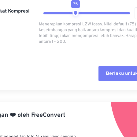
75
kat Kompresi
Menerapkan kompresi LZW lossy. Nilai default (75
keseimbangan yang baik antara kompresi dan kualita
lebih tinggi akan mengompresi lebih banyak. Harap 
antara 1 - 200.
Berlaku untu
Setel ul
Terapkan
gan
❤️
oleh
FreeConvert
Simpan s
at pengeditan foto AI kami yang canggih.