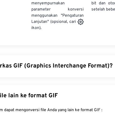
menyempurnakan
bit dan oto
parameter konversi
setelah bebe
menggunakan "Pengaturan
Lanjutan" (opsional, cari
ikon).
erkas GIF (Graphics Interchange Format)?
change Format (GIF) adalah jenis format berkas bitmap yang m
embentuk gambar sederhana menggunakan
model warna RGB
BMP
yang tidak terkompresi, GIF menggunakan
kompresi loss
Konversi file lain ke format GIF
asi tanpa audio. Penggunaan GIF yang paling umum adalah d
 iklan, balasan berbasis emosi di media sosial, dan meme, yang 
FreeConvert.com dapat mengonversi file Anda yang lain ke format GIF :