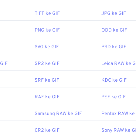
a cara membuka berkas GIF?
TIFF ke GIF
JPG ke GIF
peramban web mendukung GIF, yang memberikannya keunggula
rmat gambar lain, seperti PNG. Selain itu, GIF dapat dibuka di
PNG ke GIF
ODD ke GIF
 termasuk iPhone dan iPad, yang membuatnya lebih populer da
SVG ke GIF
PSD ke GIF
 GIF
SR2 ke GIF
Leica RAW ke G
ka dengan mudah di hampir semua aplikasi penampil gambar, 
rasi. Untuk membuka GIF dan mengeditnya, gunakan aplikasi 
 Windows, buka GIF dengan
Microsoft Photos
, Adobe
Photosho
SRF ke GIF
KDC ke GIF
NXT Pro
, dan lainnya. Di macOS, gunakan penampil dan editor
 Illustrator
.
RAF ke GIF
PEF ke GIF
Samsung RAW ke GIF
Pentax RAW ke
oleh:
CompuServe, Inc.
uni 1987
CR2 ke GIF
Sony RAW ke G
https://en.wikipedia.org/wiki/GIF