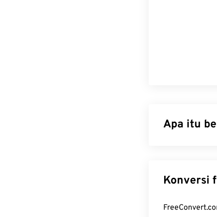
Apa itu b
Graphics Inter
piksel
untuk m
format berkas
mendukung anim
animasi seperti
di internet.