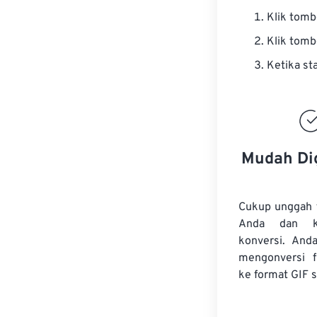
Klik tom
Klik tom
Ketika st
Mudah Di
Cukup unggah 
Anda dan k
konversi. And
mengonversi
ke format GIF s