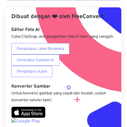
Dari Google Drive
Dibuat dengan
❤️
oleh
FreeConvert
Dari OneDrive
Editor Foto AI
Coba ClipSnap, alat pengeditan foto AI kami yang canggih.
Penghapus Latar Belakang
Dari Url
Generator Gambar AI
Penghapus Ajaib
Konverter Gambar
Untuk konversi gambar yang cepat dan mudah, unduh
konverter seluler kami.