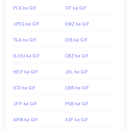
Photoshop
. Di Windows, buka GIF dengan
PCX ke GIF
TIF ke GIF
Dikembangkan oleh:
PNG Development Group
Microsoft Photos
, Adobe
Photoshop Elements
,
Roxio Creator
NXT Pro
, dan lainnya. Di macOS,
Rilis Awal:
1 Oktober 1996
JPEG ke GIF
EMZ ke GIF
gunakan penampil dan editor gambar Adobe,
Tautan yang berguna:
termasuk
Adobe Illustrator
.
TGA ke GIF
DIB ke GIF
Artikel LifeWire tentang PNG
Artikel Wiki tentang PNG
Dikembangkan oleh:
CompuServe, Inc.
DJVU ke GIF
CBZ ke GIF
Alat PNG Terkait:
Rilis Awal:
15 Juni 1987
Gunakan
Pemilih Warna
kami untuk memilih warna
HEIF ke GIF
JXL ke GIF
Tautan yang berguna:
dari gambar
https://en.wikipedia.org/wiki/GIF
ICO ke GIF
CBR ke GIF
JFIF ke GIF
PSB ke GIF
ARW ke GIF
X3F ke GIF