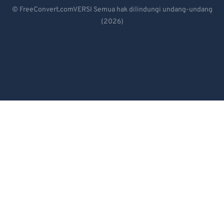
Deutsch
© FreeConvert.comVERSI Semua hak dilindungi undang-undang
(2026)
Español
Français
Português
Italiano
Dutch
日本語
简体中文
繁體中文
한국어
Svenska