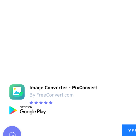
Image Converter - PixConvert
By FreeConvert.com
YES