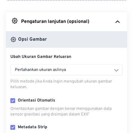
Dari Google Drive
Pengaturan lanjutan (opsional)
Dari OneDrive
Opsi Gambar
Dari Url
Ubah Ukuran Gambar Keluaran
Pertahankan ukuran aslinya
Pilih metode jika Anda ingin mengubah ukuran gambar
keluaran.
Orientasi Otomatis
Orientasikan gambar dengan benar menggunakan data
sensor gravitasi yang disimpan dalam EXIF
Metadata Strip