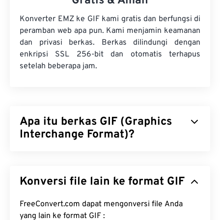
Gratis & Aman
Konverter EMZ ke GIF kami gratis dan berfungsi di
peramban web apa pun. Kami menjamin keamanan
dan privasi berkas. Berkas dilindungi dengan
enkripsi SSL 256-bit dan otomatis terhapus
setelah beberapa jam.
Apa itu berkas GIF (Graphics
Interchange Format)?
Graphics Interchange Format (GIF) adalah jenis
format berkas bitmap yang mengandalkan
piksel
Konversi file lain ke format GIF
untuk membentuk gambar sederhana
menggunakan
model warna RGB
. Tidak seperti
format berkas
FreeConvert.com dapat mengonversi file Anda
BMP
yang tidak terkompresi, GIF
menggunakan
kompresi lossless
yang lain ke format GIF :
dan mendukung