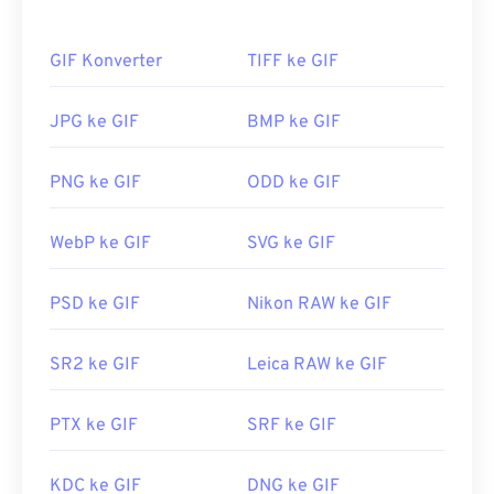
animasi tanpa audio. Penggunaan GIF yang paling
umum adalah dalam bentuk animasi seperti iklan,
GIF Konverter
TIFF ke GIF
balasan berbasis emosi di media sosial, dan meme,
yang seringkali viral di internet.
JPG ke GIF
BMP ke GIF
Bagaimana cara membuka berkas
GIF?
PNG ke GIF
ODD ke GIF
Hampir semua peramban web mendukung GIF,
WebP ke GIF
SVG ke GIF
yang memberikannya keunggulan tersendiri
dibandingkan format gambar lain, seperti PNG.
Selain itu, GIF dapat dibuka di perangkat seluler
PSD ke GIF
Nikon RAW ke GIF
Apple, termasuk iPhone dan iPad, yang
membuatnya lebih populer daripada
Adobe Flash
.
SR2 ke GIF
Leica RAW ke GIF
PTX ke GIF
SRF ke GIF
GIF dapat dibuka dengan mudah di hampir semua
aplikasi penampil gambar, peramban web, dan
sistem operasi. Untuk membuka GIF dan
KDC ke GIF
DNG ke GIF