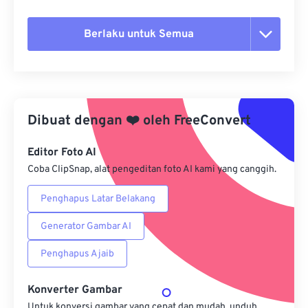
Berlaku untuk Semua
Setel ulang semua opsi
Terapkan dari Preset
Dibuat dengan
❤️
oleh
FreeConvert
Simpan sebagai Preset
Editor Foto AI
Coba ClipSnap, alat pengeditan foto AI kami yang canggih.
Penghapus Latar Belakang
Generator Gambar AI
Penghapus Ajaib
Konverter Gambar
Untuk konversi gambar yang cepat dan mudah, unduh