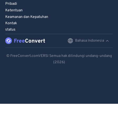
Pribadi
Ketentuan
Keamanan dan Kepatuhan
Kontak
status
Bahasa Indonesia
English
Deutsch
© FreeConvert.comVERSI Semua hak dilindungi undang-undang
(2026)
Español
Français
Português
Italiano
Dutch
日本語