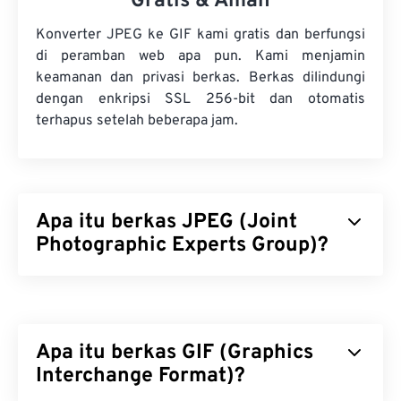
Gratis & Aman
Konverter JPEG ke GIF kami gratis dan berfungsi
di peramban web apa pun. Kami menjamin
keamanan dan privasi berkas. Berkas dilindungi
dengan enkripsi SSL 256-bit dan otomatis
terhapus setelah beberapa jam.
Apa itu berkas JPEG (Joint
Photographic Experts Group)?
JPEG (Joint Photographic Experts Group) adalah
format berkas universal yang menggunakan
algoritma untuk mengompresi foto dan grafik.
Apa itu berkas GIF (Graphics
Kompresi JPEG yang signifikan menjadi alasan
penggunaannya yang luas. Karena itu, ukuran
Interchange Format)?
berkas JPEG yang relatif kecil membuatnya sangat