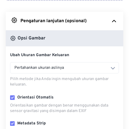
Dari Google Drive
Pengaturan lanjutan (opsional)
Dari OneDrive
Opsi Gambar
Dari Url
Ubah Ukuran Gambar Keluaran
Pertahankan ukuran aslinya
Pilih metode jika Anda ingin mengubah ukuran gambar
keluaran.
Orientasi Otomatis
Orientasikan gambar dengan benar menggunakan data
sensor gravitasi yang disimpan dalam EXIF
Metadata Strip