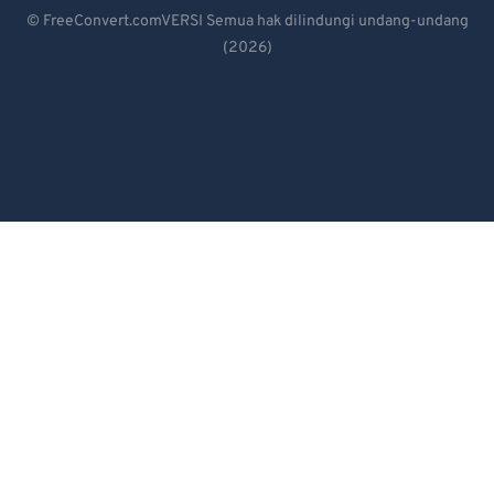
Deutsch
© FreeConvert.comVERSI Semua hak dilindungi undang-undang
(2026)
Español
Français
Português
Italiano
Dutch
日本語
简体中文
繁體中文
한국어
Svenska