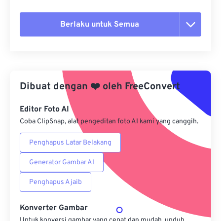
Berlaku untuk Semua
Setel ulang semua opsi
Terapkan dari Preset
Dibuat dengan
❤️
oleh
FreeConvert
Simpan sebagai Preset
Editor Foto AI
Coba ClipSnap, alat pengeditan foto AI kami yang canggih.
Penghapus Latar Belakang
Generator Gambar AI
Penghapus Ajaib
Konverter Gambar
Untuk konversi gambar yang cepat dan mudah, unduh