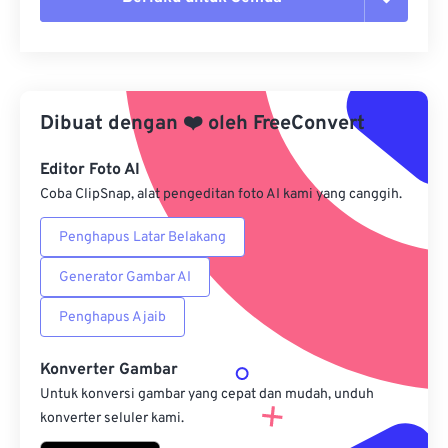
Setel ulang semua opsi
Terapkan dari Preset
Dibuat dengan
❤️
oleh
FreeConvert
Simpan sebagai Preset
Editor Foto AI
Coba ClipSnap, alat pengeditan foto AI kami yang canggih.
Penghapus Latar Belakang
Generator Gambar AI
Penghapus Ajaib
Konverter Gambar
Untuk konversi gambar yang cepat dan mudah, unduh
konverter seluler kami.