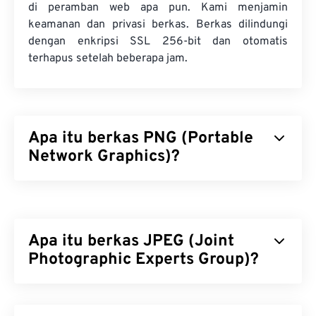
di peramban web apa pun. Kami menjamin
keamanan dan privasi berkas. Berkas dilindungi
dengan enkripsi SSL 256-bit dan otomatis
terhapus setelah beberapa jam.
Apa itu berkas PNG (Portable
Network Graphics)?
Portable Network Graphics (PNG) adalah jenis
berkas
berbasis raster
yang mengompresi gambar
untuk portabilitas. Gambar PNG dapat memiliki
Apa itu berkas JPEG (Joint
warna
RGB
atau
RGBA
dan mendukung
transparansi, sehingga cocok untuk digunakan
Photographic Experts Group)?
dalam ikon atau desain grafis. PNG juga
mendukung animasi dengan transparansi yang
JPEG (Joint Photographic Experts Group) adalah
lebih baik (coba konversi
GIF ke APNG
kami).
format berkas universal yang menggunakan