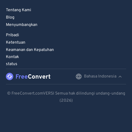
Tentang Kami
Blog
Menyumbangkan
Pribadi
Ketentuan
Keamanan dan Kepatuhan
Kontak
status
Bahasa Indonesia
English
Deutsch
© FreeConvert.comVERSI Semua hak dilindungi undang-undang
(2026)
Español
Français
Português