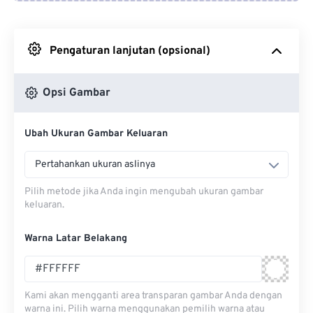
Dari Google Drive
Pengaturan lanjutan (opsional)
Dari OneDrive
Opsi Gambar
Dari Url
Ubah Ukuran Gambar Keluaran
Pertahankan ukuran aslinya
Pilih metode jika Anda ingin mengubah ukuran gambar
keluaran.
Warna Latar Belakang
Kami akan mengganti area transparan gambar Anda dengan
warna ini. Pilih warna menggunakan pemilih warna atau