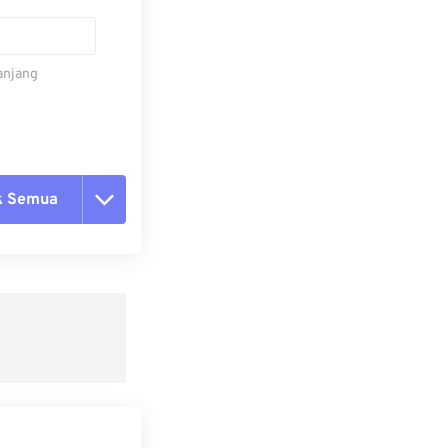
panjang
k Semua
ang semua opsi
 dari Preset
ebagai Preset