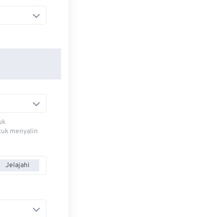
uk
ntuk menyalin
Jelajahi