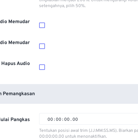
tingkatkan menjadi 200%. Untuk mengurangi volu
setengahnya, pilih 50%.
dio Memudar
dio Memudar
Hapus Audio
n Pemangkasan
ulai Pangkas
00
:
00
:
00
.
00
00
00
00
00
Tentukan posisi awal trim (JJ:MM:SS.MS). Biarkan p
00:00:00.00 untuk menonaktifkan.