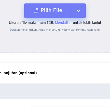
Pilih File
Ukuran file maksimum 1GB.
Mendaftar
untuk lebih lanjut
Dari Perangkat
Dengan melanjutkan, Anda menyetujui
Ketentuan Penggunaan
kami.
Dari Dropbox
Dari Google Drive
 lanjutan (opsional)
Dari OneDrive
Dari Url