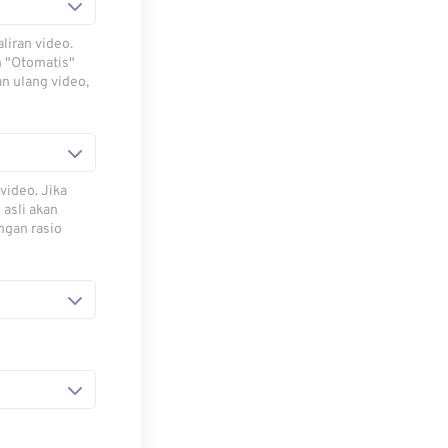
iran video.
h "Otomatis"
n ulang video,
video. Jika
 asli akan
ngan rasio