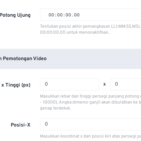
01
01
01
01
02
02
02
02
Potong Ujung
00
:
00
:
00
.
00
03
03
03
03
00
00
00
00
Tentukan posisi akhir pemangkasan (JJ:MM:SS.MS).
00:00:00.00 untuk menonaktifkan.
04
04
04
04
01
01
01
01
05
05
05
05
02
02
02
02
06
06
06
06
03
03
03
03
n Pemotongan Video
07
07
07
07
04
04
04
04
08
08
08
08
05
05
05
05
x
 x Tinggi (px)
09
09
09
09
06
06
06
06
Masukkan lebar dan tinggi persegi panjang potong 
10
10
10
10
07
07
07
07
- 10000). Angka dimensi ganjil akan dibulatkan ke
genap terdekat.
11
11
11
11
08
08
08
08
12
12
12
12
09
09
09
09
Posisi-X
13
13
13
13
10
10
10
10
Masukkan koordinat x dari posisi kiri atas persegi