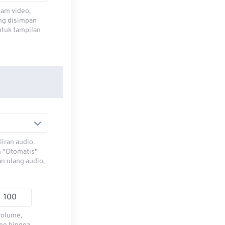
lam video,
ng disimpan
ntuk tampilan
iran audio.
h "Otomatis"
n ulang audio,
volume,