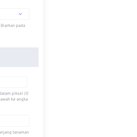
 Biarkan pada
dalam piksel (0
 bawah ke angka
 panjang tanaman