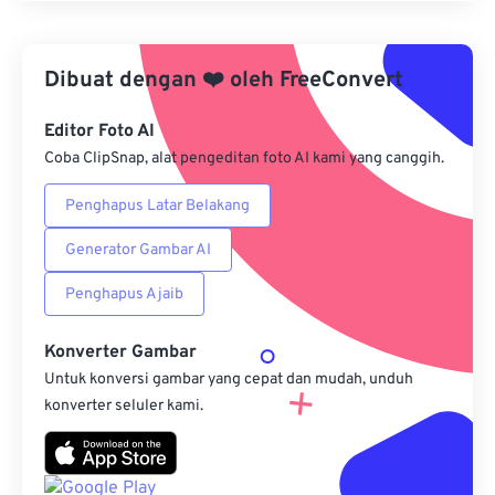
Terapkan dari Preset
Dibuat dengan
❤️
oleh
FreeConvert
Simpan sebagai Preset
Editor Foto AI
Coba ClipSnap, alat pengeditan foto AI kami yang canggih.
Penghapus Latar Belakang
Generator Gambar AI
Penghapus Ajaib
Konverter Gambar
Untuk konversi gambar yang cepat dan mudah, unduh
konverter seluler kami.