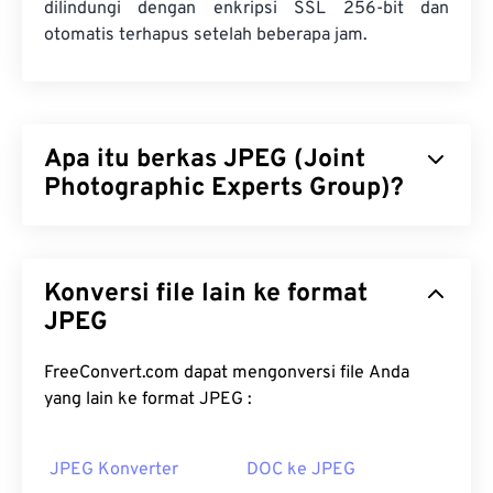
dilindungi dengan enkripsi SSL 256-bit dan
otomatis terhapus setelah beberapa jam.
Apa itu berkas JPEG (Joint
Photographic Experts Group)?
JPEG (Joint Photographic Experts Group) adalah
format berkas universal yang menggunakan
Konversi file lain ke format
algoritma untuk mengompresi foto dan grafik.
Kompresi JPEG yang signifikan menjadi alasan
JPEG
penggunaannya yang luas. Karena itu, ukuran
berkas JPEG yang relatif kecil membuatnya sangat
FreeConvert.com dapat mengonversi file Anda
baik untuk dipindahkan melalui internet dan
yang lain ke format JPEG :
digunakan di situs web. Anda dapat menggunakan
alat
kompres JPEG
kami
untuk mengurangi ukuran
JPEG Konverter
DOC ke JPEG
berkas hingga 80%!