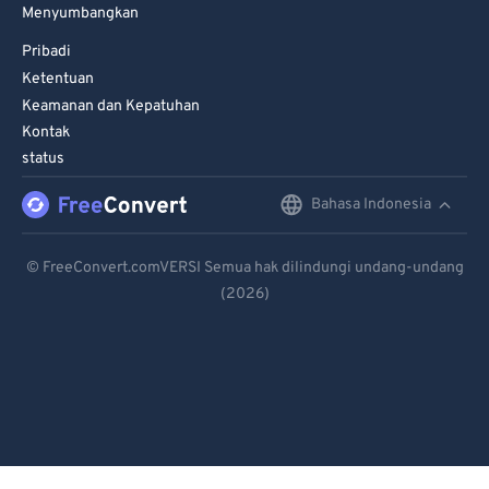
Menyumbangkan
Pribadi
Ketentuan
Keamanan dan Kepatuhan
Kontak
status
Bahasa Indonesia
English
Deutsch
© FreeConvert.comVERSI Semua hak dilindungi undang-undang
(2026)
Español
Français
Português
Italiano
Dutch