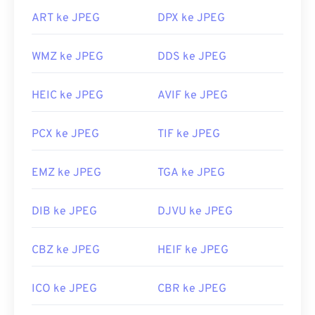
Microsoft Photos
, dan aplikasi Mac OS seperti
ART ke JPEG
DPX ke JPEG
Apple Preview
.
Dikembangkan oleh:
Joint Photographic Experts
WMZ ke JPEG
DDS ke JPEG
Group
Rilis Awal:
18 September 1992
HEIC ke JPEG
AVIF ke JPEG
Tautan yang berguna:
PCX ke JPEG
TIF ke JPEG
https://en.wikipedia.org/wiki/JPEG
https://www.lifewire.com/jpg-jpeg-file-4139913
EMZ ke JPEG
TGA ke JPEG
DIB ke JPEG
DJVU ke JPEG
CBZ ke JPEG
HEIF ke JPEG
ICO ke JPEG
CBR ke JPEG