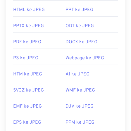
Jika Anda membutuhkan kompresi yang lebih baik,
HTML ke JPEG
PPT ke JPEG
Anda dapat mengonversi
JPG ke WebP
, yang
merupakan format berkas yang lebih baru dan lebih
PPTX ke JPEG
ODT ke JPEG
mudah dikompresi.
Bagaimana cara membuka berkas
PDF ke JPEG
DOCX ke JPEG
JPEG?
PS ke JPEG
Webpage ke JPEG
Hampir semua program dan aplikasi penampil
gambar mengenali dan dapat membuka berkas
HTM ke JPEG
AI ke JPEG
JPEG. Cukup klik dua kali pada berkas JPEG,
biasanya berkas tersebut akan terbuka di penampil
gambar, editor gambar, atau peramban web bawaan
SVGZ ke JPEG
WMF ke JPEG
Anda. Untuk memilih aplikasi tertentu guna
membuka berkas, gunakan klik kanan, lalu pilih
EMF ke JPEG
DJV ke JPEG
"Buka dengan" untuk memilih.
File JPEG terbuka otomatis di peramban web
EPS ke JPEG
PPM ke JPEG
populer seperti
Chrome
, aplikasi Microsoft seperti