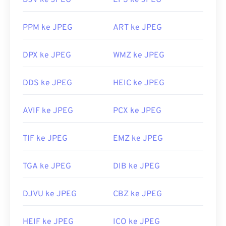
DJV ke JPEG
EPS ke JPEG
Dikembangkan oleh:
CDisplay
populer seperti
Chrome
, aplikasi Microsoft seperti
Microsoft Photos
, dan aplikasi Mac OS seperti
Rilis Awal:
Maret 1993
PPM ke JPEG
ART ke JPEG
Apple Preview
.
Tautan yang berguna:
Dikembangkan oleh:
Joint Photographic Experts
https://en.wikipedia.org/wiki/Comic_book_archive
DPX ke JPEG
WMZ ke JPEG
Group
Rilis Awal:
18 September 1992
DDS ke JPEG
HEIC ke JPEG
Tautan yang berguna:
AVIF ke JPEG
PCX ke JPEG
https://en.wikipedia.org/wiki/JPEG
https://www.lifewire.com/jpg-jpeg-file-4139913
TIF ke JPEG
EMZ ke JPEG
TGA ke JPEG
DIB ke JPEG
DJVU ke JPEG
CBZ ke JPEG
HEIF ke JPEG
ICO ke JPEG