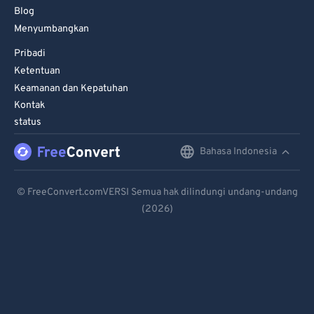
Blog
Menyumbangkan
Pribadi
Ketentuan
Keamanan dan Kepatuhan
Kontak
status
Bahasa Indonesia
English
Deutsch
© FreeConvert.comVERSI Semua hak dilindungi undang-undang
(2026)
Español
Français
Português
Italiano