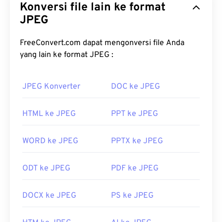
Konversi file lain ke format
algoritma untuk mengompresi foto dan grafik.
Kompresi JPEG yang signifikan menjadi alasan
JPEG
penggunaannya yang luas. Karena itu, ukuran
berkas JPEG yang relatif kecil membuatnya sangat
FreeConvert.com dapat mengonversi file Anda
baik untuk dipindahkan melalui internet dan
yang lain ke format JPEG :
digunakan di situs web. Anda dapat menggunakan
alat
kompres JPEG
kami
untuk mengurangi ukuran
JPEG Konverter
DOC ke JPEG
berkas hingga 80%!
Jika Anda membutuhkan kompresi yang lebih baik,
HTML ke JPEG
PPT ke JPEG
Anda dapat mengonversi
JPG ke WebP
, yang
merupakan format berkas yang lebih baru dan lebih
WORD ke JPEG
PPTX ke JPEG
mudah dikompresi.
Bagaimana cara membuka berkas
ODT ke JPEG
PDF ke JPEG
JPEG?
DOCX ke JPEG
PS ke JPEG
Hampir semua program dan aplikasi penampil
gambar mengenali dan dapat membuka berkas