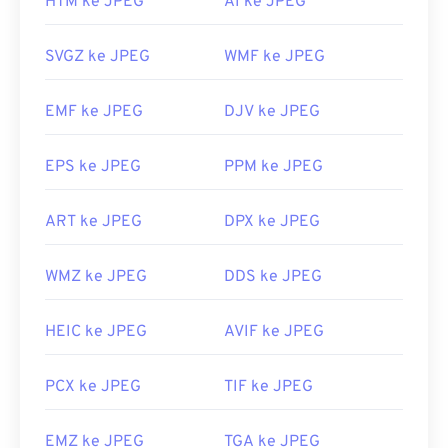
HTM ke JPEG
AI ke JPEG
JPEG. Cukup klik dua kali pada berkas JPEG,
biasanya berkas tersebut akan terbuka di penampil
gambar, editor gambar, atau peramban web bawaan
SVGZ ke JPEG
WMF ke JPEG
Anda. Untuk memilih aplikasi tertentu guna
membuka berkas, gunakan klik kanan, lalu pilih
EMF ke JPEG
DJV ke JPEG
"Buka dengan" untuk memilih.
File JPEG terbuka otomatis di peramban web
EPS ke JPEG
PPM ke JPEG
populer seperti
Chrome
, aplikasi Microsoft seperti
Microsoft Photos
, dan aplikasi Mac OS seperti
ART ke JPEG
DPX ke JPEG
Apple Preview
.
Dikembangkan oleh:
Joint Photographic Experts
WMZ ke JPEG
DDS ke JPEG
Group
Rilis Awal:
18 September 1992
HEIC ke JPEG
AVIF ke JPEG
Tautan yang berguna:
PCX ke JPEG
TIF ke JPEG
https://en.wikipedia.org/wiki/JPEG
https://www.lifewire.com/jpg-jpeg-file-4139913
EMZ ke JPEG
TGA ke JPEG