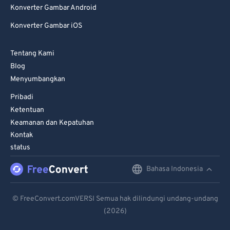
Konverter Gambar Android
Konverter Gambar iOS
Tentang Kami
Blog
Menyumbangkan
Pribadi
Ketentuan
Keamanan dan Kepatuhan
Kontak
status
Bahasa Indonesia
English
Deutsch
© FreeConvert.comVERSI Semua hak dilindungi undang-undang
(2026)
Español