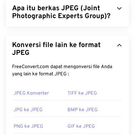
Apa itu berkas JPEG (Joint
Photographic Experts Group)?
JPEG (Joint Photographic Experts Group) adalah
format berkas universal yang menggunakan
Konversi file lain ke format
algoritma untuk mengompresi foto dan grafik.
Kompresi JPEG yang signifikan menjadi alasan
JPEG
penggunaannya yang luas. Karena itu, ukuran
berkas JPEG yang relatif kecil membuatnya sangat
FreeConvert.com dapat mengonversi file Anda
baik untuk dipindahkan melalui internet dan
yang lain ke format JPEG :
digunakan di situs web. Anda dapat menggunakan
alat
kompres JPEG
kami
untuk mengurangi ukuran
JPEG Konverter
TIFF ke JPEG
berkas hingga 80%!
Jika Anda membutuhkan kompresi yang lebih baik,
JPG ke JPEG
BMP ke JPEG
Anda dapat mengonversi
JPG ke WebP
, yang
merupakan format berkas yang lebih baru dan lebih
PNG ke JPEG
GIF ke JPEG
mudah dikompresi.