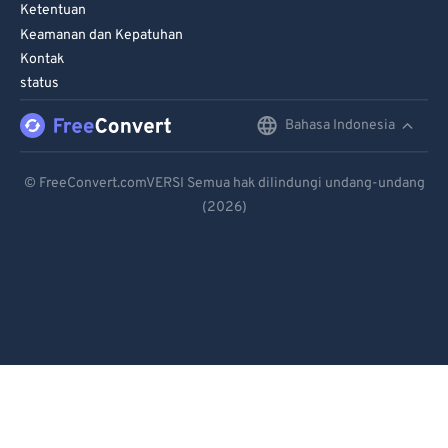
Ketentuan
Keamanan dan Kepatuhan
Kontak
status
Bahasa Indonesia
English
Deutsch
© FreeConvert.comVERSI Semua hak dilindungi undang-undang
(2026)
Español
Français
Português
Italiano
Dutch
日本語