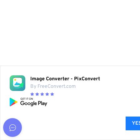
Image Converter - PixConvert
By FreeConvert.com
YES