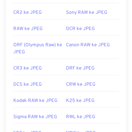
Rilis Awal:
18 September 1992
Tautan yang berguna:
CR2 ke JPEG
Sony RAW ke JPEG
https://en.wikipedia.org/wiki/JPEG
RAW ke JPEG
DCR ke JPEG
https://www.lifewire.com/jpg-jpeg-file-4139913
ORF (Olympus Raw) ke
Canon RAW ke JPEG
JPEG
CR3 ke JPEG
DRF ke JPEG
DCS ke JPEG
CRW ke JPEG
Kodak RAW ke JPEG
K25 ke JPEG
Sigma RAW ke JPEG
RWL ke JPEG