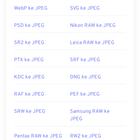
Bagaimana cara membuka berkas
WebP ke JPEG
SVG ke JPEG
JPEG?
PSD ke JPEG
Nikon RAW ke JPEG
Hampir semua program dan aplikasi penampil
gambar mengenali dan dapat membuka berkas
SR2 ke JPEG
Leica RAW ke JPEG
JPEG. Cukup klik dua kali pada berkas JPEG,
biasanya berkas tersebut akan terbuka di penampil
gambar, editor gambar, atau peramban web bawaan
PTX ke JPEG
SRF ke JPEG
Anda. Untuk memilih aplikasi tertentu guna
membuka berkas, gunakan klik kanan, lalu pilih
KDC ke JPEG
DNG ke JPEG
"Buka dengan" untuk memilih.
File JPEG terbuka otomatis di peramban web
RAF ke JPEG
PEF ke JPEG
populer seperti
Chrome
, aplikasi Microsoft seperti
Microsoft Photos
, dan aplikasi Mac OS seperti
SRW ke JPEG
Samsung RAW ke
Apple Preview
.
JPEG
Dikembangkan oleh:
Joint Photographic Experts
Group
Pentax RAW ke JPEG
RW2 ke JPEG