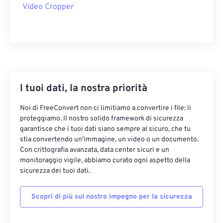
22
22
22
22
22
22
22
22
Video Cropper
23
23
23
23
23
23
23
23
24
24
24
24
24
24
25
25
25
25
25
25
26
26
26
26
26
26
27
27
27
27
27
27
I tuoi dati, la nostra priorità
28
28
28
28
28
28
Noi di FreeConvert non ci limitiamo a convertire i file: li
proteggiamo. Il nostro solido framework di sicurezza
29
29
29
29
29
29
garantisce che i tuoi dati siano sempre al sicuro, che tu
30
30
30
30
30
30
stia convertendo un'immagine, un video o un documento.
Con crittografia avanzata, data center sicuri e un
31
31
31
31
31
31
monitoraggio vigile, abbiamo curato ogni aspetto della
32
32
32
32
32
32
sicurezza dei tuoi dati.
33
33
33
33
33
33
Scopri di più sul nostro impegno per la sicurezza
34
34
34
34
34
34
35
35
35
35
35
35