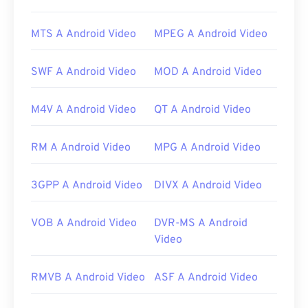
L'applicazione migliore per aprire file 3G2 è Apple
QuickTime
. Sebbene 3G2 sia progettato per
MTS A Android Video
MPEG A Android Video
dispositivi mobili, il formato file si apre facilmente
sulla maggior parte dei sistemi operativi, inclusi
SWF A Android Video
MOD A Android Video
Linux, Mac e Windows.
3G2 è un formato di file flessibile che supporta
M4V A Android Video
QT A Android Video
sottotitoli tramite
Timed Text
. Non supporta i
menu interattivi, ma è compatibile con strumenti di
RM A Android Video
MPG A Android Video
terze parti gratuiti che forniscono tale supporto.
Un esempio è
AutoGK
.
3GPP A Android Video
DIVX A Android Video
Sviluppato da:
3rd Generation Partnership Project
2 (3GPP2)
VOB A Android Video
DVR-MS A Android
Versione iniziale:
1998
Video
Link utili:
RMVB A Android Video
ASF A Android Video
https://en.wikipedia.org/wiki/3rd_Generation_Partnersh
http://www.3gpp2.org/