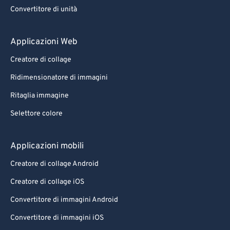
88
88
Convertitore di unità
89
89
90
90
Applicazioni Web
91
91
Creatore di collage
92
92
Ridimensionatore di immagini
93
93
Ritaglia immagine
94
94
Selettore colore
95
95
96
96
Applicazioni mobili
97
97
Creatore di collage Android
98
98
Creatore di collage iOS
99
99
Convertitore di immagini Android
Convertitore di immagini iOS