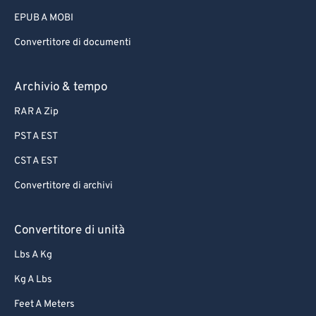
75
75
EPUB A MOBI
76
76
Convertitore di documenti
77
77
78
78
Archivio & tempo
79
79
RAR A Zip
80
80
PST A EST
81
81
CST A EST
82
82
Convertitore di archivi
83
83
84
84
Convertitore di unità
85
85
Lbs A Kg
86
86
Kg A Lbs
87
87
Feet A Meters