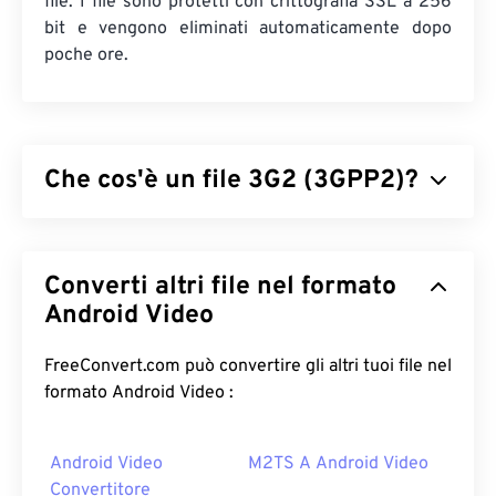
file. I file sono protetti con crittografia SSL a 256
bit e vengono eliminati automaticamente dopo
poche ore.
Che cos'è un file 3G2 (3GPP2)?
3GPP2 (3G2) è un formato contenitore
multimediale progettato per le reti CDMA2000
Converti altri file nel formato
(Code Division Multiple Access) di terza
generazione (3G). Poiché CDMA è una tecnologia
Android Video
per dispositivi mobili, il formato 3G2 consente ai
telefoni cellulari su reti CDMA di acquisire, salvare,
FreeConvert.com può convertire gli altri tuoi file nel
distribuire e riprodurre contenuti multimediali
formato Android Video :
tramite connessioni wireless ad alta velocità.
Android Video
M2TS A Android Video
Come aprire un file 3G2?
Convertitore