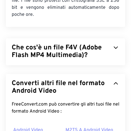
file. I file sono protetti con crittografia SSL a 256
bit e vengono eliminati automaticamente dopo
poche ore.
Che cos'è un file F4V (Adobe
Flash MP4 Multimedia)?
Adobe Flash MP4 Multimedia (F4V) è un formato
contenitore video piuttosto diffuso perché, a livello
Converti altri file nel formato
globale, la maggior parte degli utenti di video
online utilizza una tecnologia progettata per la
Android Video
riproduzione su
Adobe Flash Player
. Infatti, F4V è
spesso definito "
Flash Video
". Un contenitore F4V
FreeConvert.com può convertire gli altri tuoi file nel
comprime i file multimediali con un
codec
e ne
formato Android Video :
facilita la distribuzione in streaming audio e video
su Internet.
Android Video
M2TS A Android Video