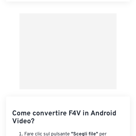
Reimposta tutte le opzioni
Applica da preimpostazione
Salva come predefinito
Come convertire F4V in Android
Video?
Fare clic sul pulsante
"Scegli file"
per