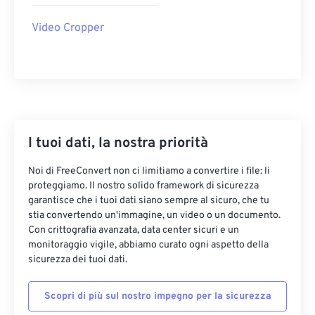
22
22
22
22
22
22
22
22
Video Cropper
23
23
23
23
23
23
23
23
24
24
24
24
24
24
25
25
25
25
25
25
26
26
26
26
26
26
27
27
27
27
27
27
I tuoi dati, la nostra priorità
28
28
28
28
28
28
Noi di FreeConvert non ci limitiamo a convertire i file: li
29
29
29
29
29
29
proteggiamo. Il nostro solido framework di sicurezza
garantisce che i tuoi dati siano sempre al sicuro, che tu
30
30
30
30
30
30
stia convertendo un'immagine, un video o un documento.
31
31
31
31
31
31
Con crittografia avanzata, data center sicuri e un
monitoraggio vigile, abbiamo curato ogni aspetto della
32
32
32
32
32
32
sicurezza dei tuoi dati.
33
33
33
33
33
33
Scopri di più sul nostro impegno per la sicurezza
34
34
34
34
34
34