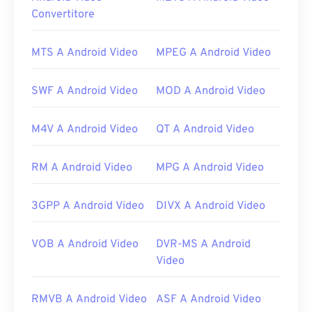
Convertitore
Come aprire un file F4V?
Sulla maggior parte delle piattaforme, i file F4V si
MTS A Android Video
MPEG A Android Video
aprono con
Adobe Flash Player
per impostazione
predefinita. Su Microsoft Windows,
Adobe AIR
SWF A Android Video
MOD A Android Video
potrebbe essere il lettore predefinito. Per risultati
garantiti su Mac OS X e Linux/Unix, apri i file F4V
M4V A Android Video
QT A Android Video
con
VLC Media Player
.
È importante sapere che
i dispositivi Apple iOS
RM A Android Video
MPG A Android Video
non supportano il plugin Adobe Flash Player.
Tuttavia,
Puffin Web Browser
è un'opzione gratuita
che può aggirare le restrizioni di iOS.
3GPP A Android Video
DIVX A Android Video
Sviluppato da:
Adobe
VOB A Android Video
DVR-MS A Android
Versione iniziale:
2007
Video
Link utili:
RMVB A Android Video
ASF A Android Video
https://en.wikipedia.org/wiki/Flash_Video