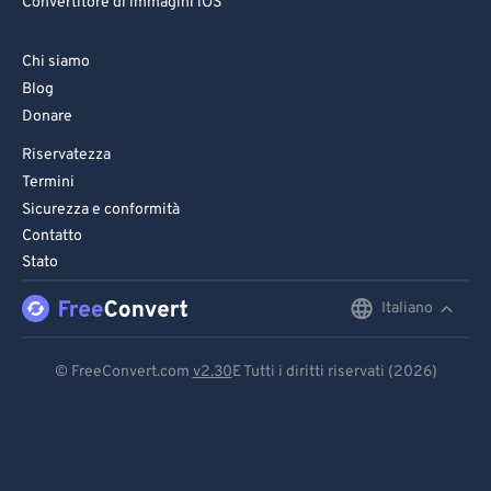
Convertitore di immagini iOS
Chi siamo
Blog
Donare
Riservatezza
Termini
Sicurezza e conformità
Contatto
Stato
Italiano
English
Deutsch
© FreeConvert.com
v2.30
E Tutti i diritti riservati (2026)
Español
Français
Português