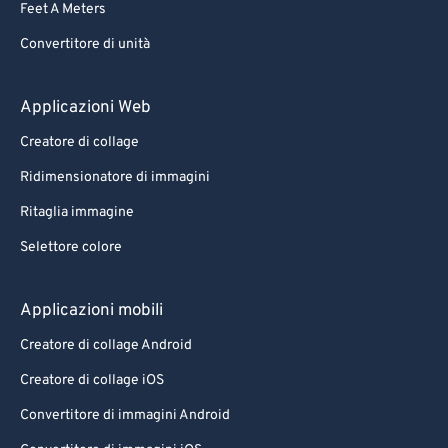
Feet A Meters
88
88
Convertitore di unità
89
89
90
90
Applicazioni Web
91
91
Creatore di collage
92
92
Ridimensionatore di immagini
93
93
Ritaglia immagine
94
94
Selettore colore
95
95
96
96
Applicazioni mobili
97
97
Creatore di collage Android
98
98
Creatore di collage iOS
99
99
Convertitore di immagini Android