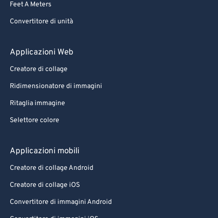
Feet A Meters
88
88
Convertitore di unità
89
89
90
90
Applicazioni Web
91
91
Creatore di collage
92
92
Ridimensionatore di immagini
93
93
Ritaglia immagine
94
94
Selettore colore
95
95
96
96
Applicazioni mobili
97
97
Creatore di collage Android
98
98
Creatore di collage iOS
99
99
Convertitore di immagini Android