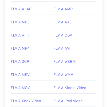
FLV A ALAC
FLV A AMR
00
00
00
00
00
00
00
00
FLV A MP3
FLV A AAC
FLV A AIFF
FLV A OGV
00
00
00
00
00
00
00
00
01
01
01
01
01
01
01
01
FLV A MP4
FLV A AVI
02
02
02
02
02
02
02
02
FLV A 3GP
FLV A WEBM
03
03
03
03
03
03
03
03
04
04
04
04
04
04
04
04
FLV A MKV
FLV A WMV
05
05
05
05
05
05
05
05
FLV A MOV
FLV A Kindle Video
06
06
06
06
06
06
06
06
07
07
07
07
07
07
07
07
FLV A Xbox Video
FLV A iPad Video
08
08
08
08
08
08
08
08