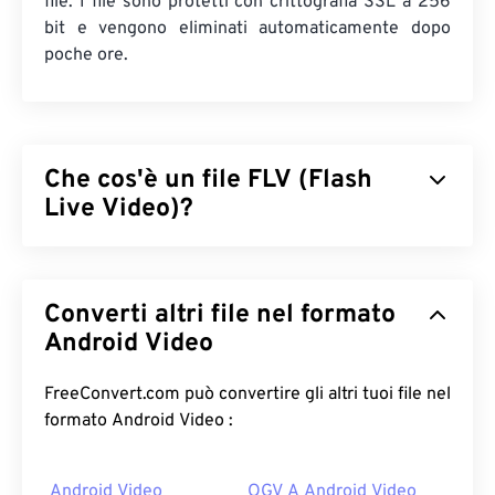
file. I file sono protetti con crittografia SSL a 256
bit e vengono eliminati automaticamente dopo
poche ore.
Che cos'è un file FLV (Flash
Live Video)?
Flash Live Video (FLV) è, come suggerisce il nome,
un tipo di video
Flash
. È un formato popolare che
Converti altri file nel formato
offre contenuti multimediali di alta qualità e ben
sincronizzati, principalmente su Internet. È anche
Android Video
un contenitore multimediale e, come tale, utilizza
codec
per comprimere le dimensioni dei file. FLV
FreeConvert.com può convertire gli altri tuoi file nel
utilizza lo standard aperto
ISO/IEC 14496-12:2008
formato Android Video :
, noto anche come formato di file multimediale di
base ISO, che offre il vantaggio di flessibilità e
Android Video
OGV A Android Video