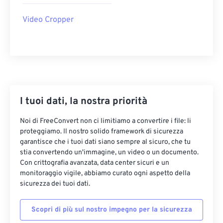
22
22
22
22
22
22
22
22
Video Cropper
23
23
23
23
23
23
23
23
24
24
24
24
24
24
25
25
25
25
25
25
26
26
26
26
26
26
27
27
27
27
27
27
I tuoi dati, la nostra priorità
28
28
28
28
28
28
Noi di FreeConvert non ci limitiamo a convertire i file: li
29
29
29
29
29
29
proteggiamo. Il nostro solido framework di sicurezza
garantisce che i tuoi dati siano sempre al sicuro, che tu
30
30
30
30
30
30
stia convertendo un'immagine, un video o un documento.
31
31
31
31
31
31
Con crittografia avanzata, data center sicuri e un
monitoraggio vigile, abbiamo curato ogni aspetto della
32
32
32
32
32
32
sicurezza dei tuoi dati.
33
33
33
33
33
33
Scopri di più sul nostro impegno per la sicurezza
34
34
34
34
34
34