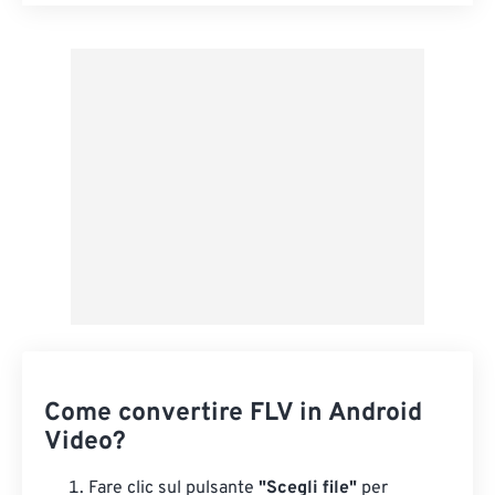
Reimposta tutte le opzioni
Applica da preimpostazione
Salva come predefinito
Come convertire FLV in Android
Video?
Fare clic sul pulsante
"Scegli file"
per