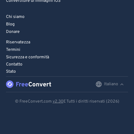
Convertitore di immagini iOS
Chi siamo
Blog
Donare
Riservatezza
Termini
Sicurezza e conformità
Contatto
Stato
Italiano
English
Deutsch
© FreeConvert.com
v2.30
E Tutti i diritti riservati (2026)
Español
Français
Português