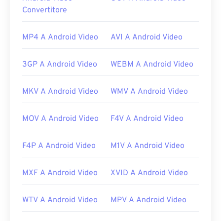
indipendenza.
Convertitore
Come aprire un file FLV?
MP4 A Android Video
AVI A Android Video
Per impostazione predefinita, il formato FLV si apre
nei prodotti
Adobe
, ovvero
Animate Creative
3GP A Android Video
WEBM A Android Video
Cloud
(Animate CC) e
Flash
. Il formato FLV
funziona al meglio con Adobe Flash versione 7 e
MKV A Android Video
WMV A Android Video
successive. FLV non supporta capitoli o sottotitoli,
ma supporta i tag dei metadati.
MOV A Android Video
F4V A Android Video
Poiché FLV si basa su uno standard aperto, può
essere aperto in molti prodotti non Adobe. Altri
programmi con cui FLV può essere aperto
F4P A Android Video
M1V A Android Video
includono
VLC Media Player
,
Zoom Player
,
RealNetworks RealPlayer Cloud
,
Eltima Elmedia
MXF A Android Video
XVID A Android Video
Player
e
altri
.
Sviluppato da:
Adobe
WTV A Android Video
MPV A Android Video
Versione iniziale:
2003