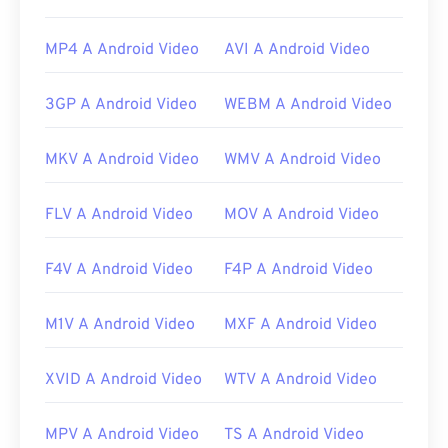
Player
, un lettore gratuito compatibile con molti
tipi diversi di dispositivi e sistemi operativi (SO).
MP4 A Android Video
AVI A Android Video
Anche
VLC Media Player
ed
Elmedia
sono ottime
scelte per aprire i file DivX.
3GP A Android Video
WEBM A Android Video
È importante sapere che "DivX" non è la stessa
cosa di "
DIVX
", un sistema di noleggio video
MKV A Android Video
WMV A Android Video
obsoleto. Infatti, il nome del codec DivX era
originariamente scritto con un'emoticon
FLV A Android Video
MOV A Android Video
ammiccante, come "DivX ;-)", che voleva essere un
riferimento umoristico al formato DIVX, che non
ebbe successo sul mercato.
F4V A Android Video
F4P A Android Video
Sviluppato da:
DivX, Inc.
M1V A Android Video
MXF A Android Video
Versione iniziale:
1998
Link utili:
XVID A Android Video
WTV A Android Video
https://en.wikipedia.org/wiki/DivX
MPV A Android Video
TS A Android Video
https://www.divx.com/it/software/divx/