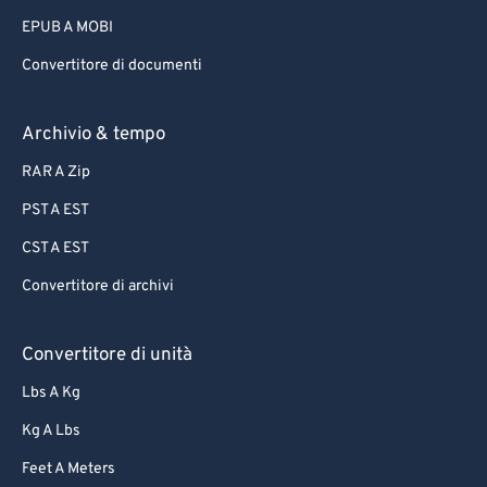
75
75
EPUB A MOBI
76
76
Convertitore di documenti
77
77
78
78
Archivio & tempo
79
79
RAR A Zip
80
80
PST A EST
81
81
CST A EST
82
82
Convertitore di archivi
83
83
84
84
Convertitore di unità
85
85
Lbs A Kg
86
86
Kg A Lbs
87
87
Feet A Meters