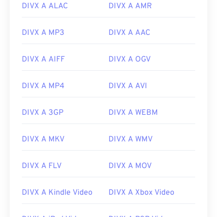
DIVX A ALAC
DIVX A AMR
DIVX A MP3
DIVX A AAC
00
00
00
00
00
00
00
00
DIVX A AIFF
DIVX A OGV
00
00
00
00
00
00
00
00
DIVX A MP4
DIVX A AVI
01
01
01
01
01
01
01
01
02
02
02
02
02
02
02
02
DIVX A 3GP
DIVX A WEBM
03
03
03
03
03
03
03
03
04
04
04
04
04
04
04
04
DIVX A MKV
DIVX A WMV
05
05
05
05
05
05
05
05
DIVX A FLV
DIVX A MOV
06
06
06
06
06
06
06
06
07
07
07
07
07
07
07
07
DIVX A Kindle Video
DIVX A Xbox Video
08
08
08
08
08
08
08
08