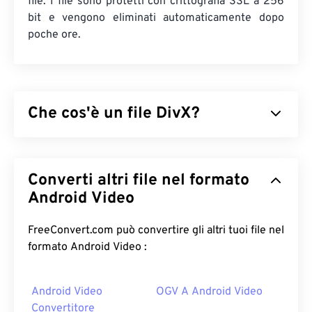
file. I file sono protetti con crittografia SSL a 256
bit e vengono eliminati automaticamente dopo
poche ore.
Che cos'è un file DivX?
DivX è nato come
codec
e relativo lettore, ma la
versione 6 di DivX include un contenitore
Converti altri file nel formato
multimediale opzionale chiamato
DivX Media
Format (DMF)
Android Video
. DMF supporta capitoli, didascalie,
sottotitoli multipli (
XSUB
), menu, tracce audio
multiple, flussi video multipli, metadati (
XTAG
) e
FreeConvert.com può convertire gli altri tuoi file nel
lettori hardware.
formato Android Video :
Come aprire un file DivX?
Android Video
OGV A Android Video
Per impostazione predefinita, DivX si apre con
Convertitore
DivX