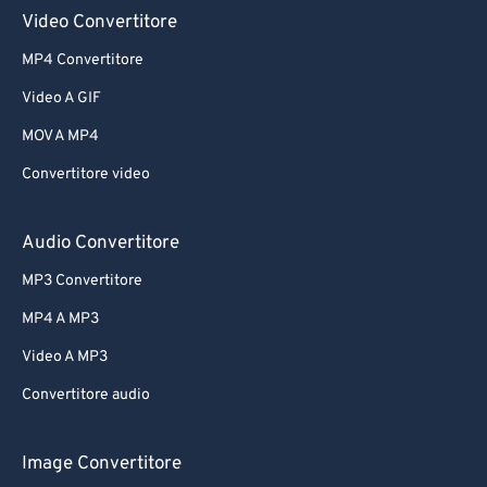
61
61
Video Convertitore
62
62
MP4 Convertitore
63
63
Video A GIF
64
64
MOV A MP4
65
65
Convertitore video
66
66
67
67
Audio Convertitore
68
68
MP3 Convertitore
69
69
MP4 A MP3
70
70
Video A MP3
71
71
Convertitore audio
72
72
73
73
Image Convertitore