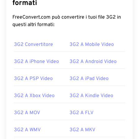
formati
FreeConvert.com può convertire i tuoi file 3G2 in
questi altri formati:
00
00
00
00
00
00
00
00
3G2 Convertitore
3G2 A Mobile Video
00
00
00
00
00
00
00
00
3G2 A iPhone Video
3G2 A Android Video
01
01
01
01
01
01
01
01
02
02
02
02
02
02
02
02
3G2 A PSP Video
3G2 A iPad Video
03
03
03
03
03
03
03
03
3G2 A Xbox Video
3G2 A Kindle Video
04
04
04
04
04
04
04
04
05
05
05
05
05
05
05
05
3G2 A MOV
3G2 A FLV
06
06
06
06
06
06
06
06
3G2 A WMV
3G2 A MKV
07
07
07
07
07
07
07
07