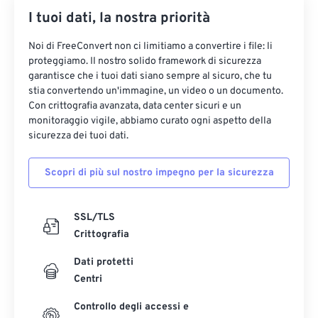
I tuoi dati, la nostra priorità
35
35
35
35
35
35
36
36
36
36
36
36
Noi di FreeConvert non ci limitiamo a convertire i file: li
proteggiamo. Il nostro solido framework di sicurezza
37
37
37
37
37
37
garantisce che i tuoi dati siano sempre al sicuro, che tu
38
38
38
38
38
38
stia convertendo un'immagine, un video o un documento.
Con crittografia avanzata, data center sicuri e un
39
39
39
39
39
39
monitoraggio vigile, abbiamo curato ogni aspetto della
sicurezza dei tuoi dati.
40
40
40
40
40
40
41
41
41
41
41
41
Scopri di più sul nostro impegno per la sicurezza
42
42
42
42
42
42
43
43
43
43
43
43
SSL/TLS
Crittografia
44
44
44
44
44
44
45
45
45
45
45
45
Dati protetti
Centri
46
46
46
46
46
46
Controllo degli accessi e
47
47
47
47
47
47