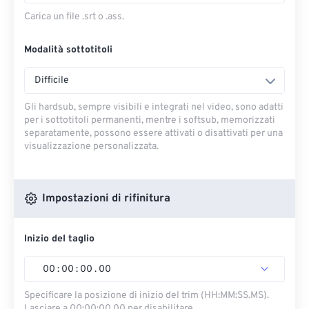
Carica un file .srt o .ass.
Modalità sottotitoli
Difficile
Gli hardsub, sempre visibili e integrati nel video, sono adatti
per i sottotitoli permanenti, mentre i softsub, memorizzati
separatamente, possono essere attivati ​​o disattivati ​​per una
visualizzazione personalizzata.
Impostazioni di rifinitura
Inizio del taglio
00
:
00
:
00
.
00
Specificare la posizione di inizio del trim (HH:MM:SS.MS).
Lasciare a 00:00:00.00 per disabilitare.