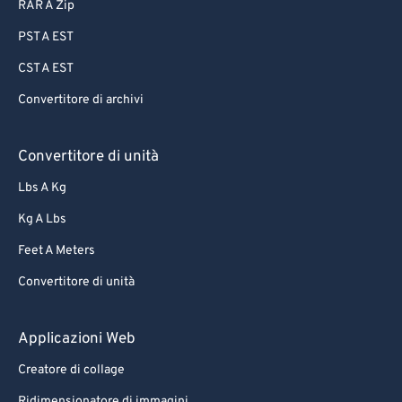
87
87
RAR A Zip
88
88
PST A EST
89
89
CST A EST
90
90
Convertitore di archivi
91
91
92
92
Convertitore di unità
93
93
Lbs A Kg
94
94
Kg A Lbs
95
95
Feet A Meters
96
96
Convertitore di unità
97
97
Applicazioni Web
98
98
99
99
Creatore di collage
Ridimensionatore di immagini