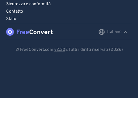
Sicurezza e conformità
Contatto
Stato
Italiano
English
Deutsch
© FreeConvert.com
v2.30
E Tutti i diritti riservati (2026)
Español
Français
Português
Italiano
Dutch
日本語
简体中文