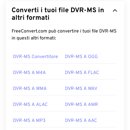
Converti i tuoi file DVR-MS in
altri formati
FreeConvert.com può convertire i tuoi file DVR-MS
in questi altri formati:
00
00
00
00
00
00
00
00
DVR-MS Convertitore
DVR-MS A OGG
DVR-MS A M4A
DVR-MS A FLAC
00
00
00
00
00
00
00
00
01
01
01
01
01
01
01
01
DVR-MS A WMA
DVR-MS A WAV
02
02
02
02
02
02
02
02
DVR-MS A ALAC
DVR-MS A AMR
03
03
03
03
03
03
03
03
04
04
04
04
04
04
04
04
DVR-MS A MP3
DVR-MS A AAC
05
05
05
05
05
05
05
05