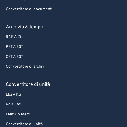
85
85
Convertitore di documenti
86
86
87
87
Archivio & tempo
88
88
RAR A Zip
89
89
PST A EST
90
90
CST A EST
91
91
Convertitore di archivi
92
92
93
93
Convertitore di unità
94
94
Lbs A Kg
95
95
Kg A Lbs
96
96
Feet A Meters
97
97
Convertitore di unità