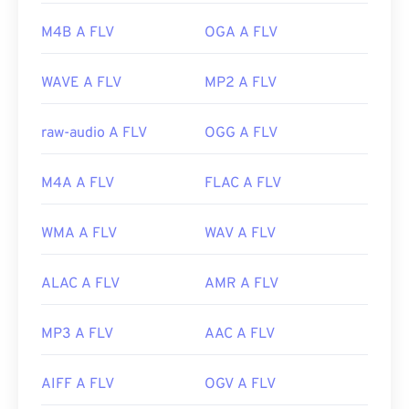
Player
e
altri
.
M4B A FLV
OGA A FLV
Sviluppato da:
Adobe
Versione iniziale:
2003
WAVE A FLV
MP2 A FLV
Link utili:
raw-audio A FLV
OGG A FLV
https://en.wikipedia.org/wiki/Flash_Video
https://www.lifewire.com/flv-file
M4A A FLV
FLAC A FLV
WMA A FLV
WAV A FLV
ALAC A FLV
AMR A FLV
MP3 A FLV
AAC A FLV
AIFF A FLV
OGV A FLV