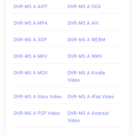
06
06
06
06
06
06
06
06
DVR-MS A AIFF
DVR-MS A OGV
07
07
07
07
07
07
07
07
DVR-MS A MP4
DVR-MS A AVI
08
08
08
08
08
08
08
08
09
09
09
09
09
09
09
09
DVR-MS A 3GP
DVR-MS A WEBM
10
10
10
10
10
10
10
10
11
11
11
11
11
11
11
11
DVR-MS A MKV
DVR-MS A WMV
12
12
12
12
12
12
12
12
DVR-MS A MOV
DVR-MS A Kindle
13
13
13
13
13
13
13
13
Video
14
14
14
14
14
14
14
14
DVR-MS A Xbox Video
DVR-MS A iPad Video
15
15
15
15
15
15
15
15
16
16
16
16
16
16
16
16
DVR-MS A PSP Video
DVR-MS A Android
17
17
17
17
17
17
17
17
Video
18
18
18
18
18
18
18
18