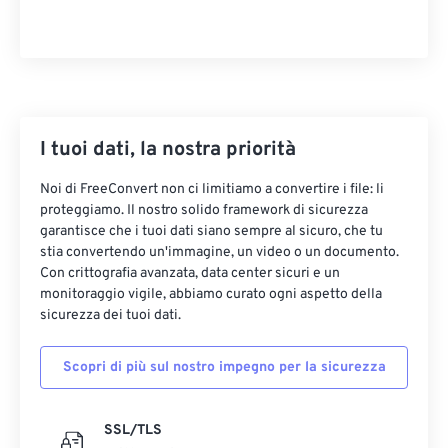
32
32
32
32
32
32
33
33
33
33
33
33
34
34
34
34
34
34
35
35
35
35
35
35
36
36
36
36
36
36
I tuoi dati, la nostra priorità
37
37
37
37
37
37
Noi di FreeConvert non ci limitiamo a convertire i file: li
38
38
38
38
38
38
proteggiamo. Il nostro solido framework di sicurezza
garantisce che i tuoi dati siano sempre al sicuro, che tu
39
39
39
39
39
39
stia convertendo un'immagine, un video o un documento.
Con crittografia avanzata, data center sicuri e un
40
40
40
40
40
40
monitoraggio vigile, abbiamo curato ogni aspetto della
41
41
41
41
41
41
sicurezza dei tuoi dati.
42
42
42
42
42
42
Scopri di più sul nostro impegno per la sicurezza
43
43
43
43
43
43
44
44
44
44
44
44
SSL/TLS
45
45
45
45
45
45