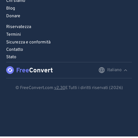
Chi siamo
Blog
Donare
Riservatezza
Termini
Sicurezza e conformità
Contatto
Stato
Italiano
English
Deutsch
© FreeConvert.com
v2.30
E Tutti i diritti riservati (2026)
Español
Français
Português
Italiano