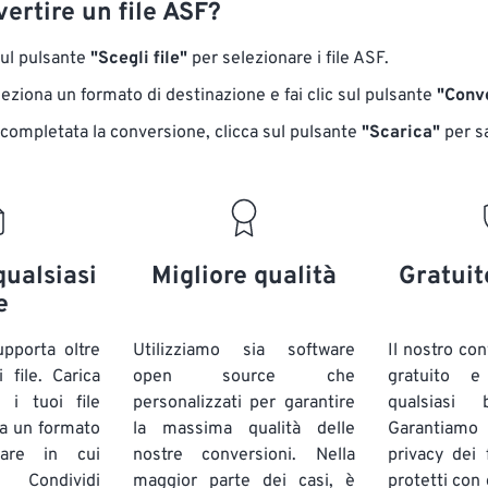
ertire un file ASF?
sul pulsante
"Scegli file"
per selezionare i file ASF.
eziona un formato di destinazione e fai clic sul pulsante
"Conve
 completata la conversione, clicca sul pulsante
"Scarica"
​​per s
qualsiasi
Migliore qualità
Gratuit
e
pporta oltre
Utilizziamo sia software
Il nostro co
 file. Carica
open source che
gratuito 
 i tuoi file
personalizzati per garantire
qualsiasi
a un formato
la massima qualità delle
Garantiam
lare in cui
nostre conversioni. Nella
privacy dei f
 Condividi
maggior parte dei casi, è
protetti con 