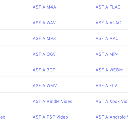
le ASF, è consigliabile utilizzare
Windows Media Player
. In alte
ASF A M4A
ASF A FLAC
er
è una buona scelta. Tieni presente che ASF può contenere f
o essere visualizzati come estensione del file ASF.
ASF A WAV
ASF A ALAC
Microsoft
le:
1995
ASF A MP3
ASF A AAC
ASF A OGV
ASF A MP4
ipedia.org/wiki/Advanced_Systems_Format
icrosoft.com/en-us/windows/desktop/wmformat/overview-of-
ASF A 3GP
ASF A WEBM
ASF A WMV
ASF A FLV
ASF A Kindle Video
ASF A Xbox Vid
deo
ASF A PSP Video
ASF A Android 