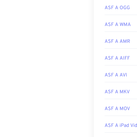
Per aprire un fi
ASF A OGG
VLC Media Play
, che potrebber
ASF A WMA
Sviluppato da:
Versione inizia
ASF A AMR
Link utili:
ASF A AIFF
https://en.wik
https://docs.m
ASF A AVI
ASF A MKV
ASF A MOV
ASF A iPad Vi