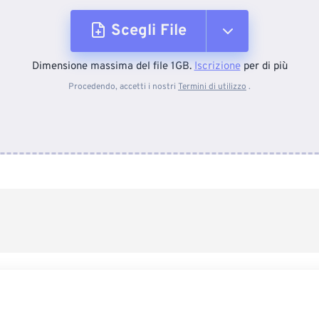
Scegli File
Dimensione massima del file 1GB.
Iscrizione
per di più
Dal dispositivo
Procedendo, accetti i nostri
Termini di utilizzo
.
Da Dropbox
Da Google Drive
Da OneDrive
Dall'URL