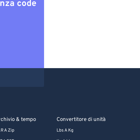
enza code
chivio & tempo
Convertitore di unità
R A Zip
Lbs A Kg