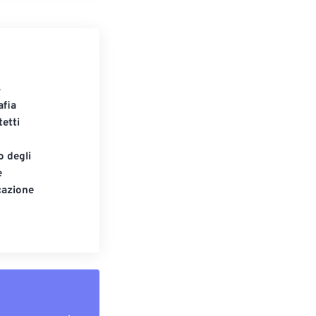
S
afia
tetti
o degli
e
cazione