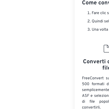
Come conv
Fare clic 
Quindi sel
Una volta
Converti 
fil
FreeConvert su
500 formati di
semplicemente
ASF e selezion
di file popo
convertirli.