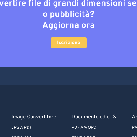
vertire file di grandi dimensioni s
o pubblicità?
Aggiorna ora
Iscrizione
Image Convertitore
Documento ed e- &
Ar
JPG A PDF
PDF A WORD
RA