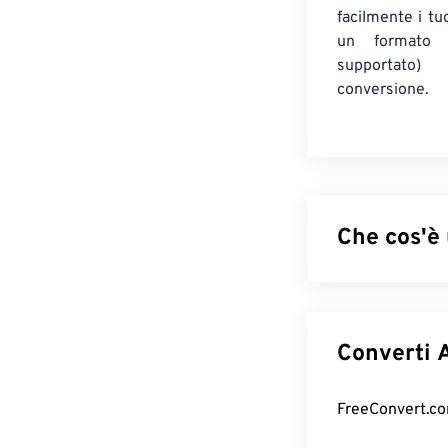
facilmente i tuo
un formato 
supportato
conversione.
Che cos'è
Advanced Syst
contenitore per
e per renderlo i
C
tag di metadati
Come apri