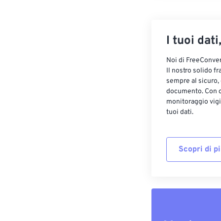
I tuoi dati
Noi di FreeConvert
Il nostro solido f
sempre al sicuro,
documento. Con cr
monitoraggio vigi
tuoi dati.
Scopri di p