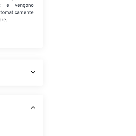
t e vengono
utomaticamente
ore.
ge da
per lo streaming
e, sottotitoli,