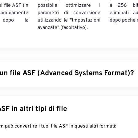
i file ASF (in
possibile ottimizzare i
a 256 bi
ampiamente
parametri di conversione
eliminati a
) dopo la
utilizzando le "Impostazioni
dopo poche 
avanzate" (facoltativo).
 un file ASF (Advanced Systems Format)?
ems Format (ASF) è un prodotto
proprietario
Microsoft che fun
 i contenuti multimediali Windows. Microsoft lo ha progettato 
ndipendente da sistemi e protocolli. Supporta capitoli, didascali
onverti ASF in altri tipi di file
, streaming e lettori hardware, ma non supporta i menu.
re un file ASF?
FreeConvert.com può convertire i tuoi file ASF in questi altri formati: