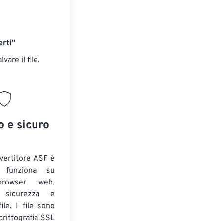
rti"
alvare il file.
o e sicuro
nvertitore ASF è
e funziona su
 browser web.
o sicurezza e
ile. I file sono
crittografia SSL