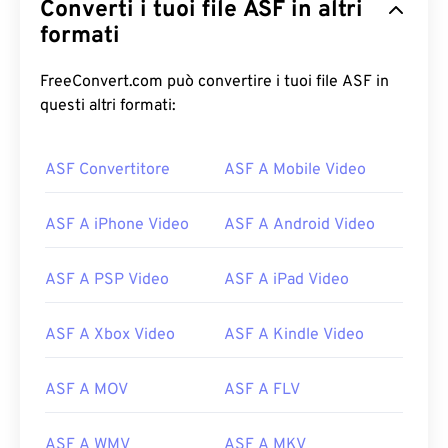
Converti i tuoi file ASF in altri
formati
FreeConvert.com può convertire i tuoi file ASF in
questi altri formati:
00
00
00
00
00
00
00
00
ASF Convertitore
ASF A Mobile Video
00
00
00
00
00
00
00
00
ASF A iPhone Video
ASF A Android Video
01
01
01
01
01
01
01
01
02
02
02
02
02
02
02
02
ASF A PSP Video
ASF A iPad Video
03
03
03
03
03
03
03
03
04
04
04
04
04
04
04
04
ASF A Xbox Video
ASF A Kindle Video
05
05
05
05
05
05
05
05
ASF A MOV
ASF A FLV
06
06
06
06
06
06
06
06
07
07
07
07
07
07
07
07
ASF A WMV
ASF A MKV