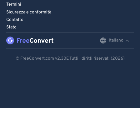
Termini
Sicurezza e conformità
Contatto
Stato
Italiano
English
Deutsch
© FreeConvert.com
v2.30
E Tutti i diritti riservati (2026)
Español
Français
Português
Italiano
Dutch
日本語