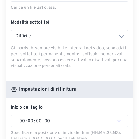
Carica un file .srt o .ass.
Modalità sottotitoli
Difficile
Gli hardsub, sempre visibili e integrati nel video, sono adatti
per i sottotitoli permanenti, mentre i softsub, memorizzati
separatamente, possono essere attivati ​​o disattivati ​​per una
visualizzazione personalizzata.
Impostazioni di rifinitura
Inizio del taglio
00
:
00
:
00
.
00
Specificare la posizione di inizio del trim (HH:MM:SS.MS).
Lasciare a 00:00:00.00 per disabilitare.