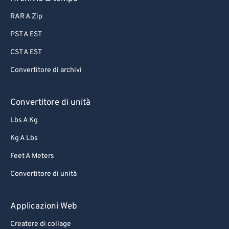
87
87
RAR A Zip
88
88
PST A EST
89
89
CST A EST
90
90
Convertitore di archivi
91
91
92
92
Convertitore di unità
93
93
Lbs A Kg
94
94
Kg A Lbs
95
95
Feet A Meters
96
96
Convertitore di unità
97
97
98
98
Applicazioni Web
99
99
Creatore di collage