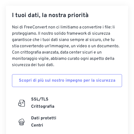
34
34
34
34
34
34
35
35
35
35
35
35
I tuoi dati, la nostra priorità
36
36
36
36
36
36
Noi di FreeConvert non ci limitiamo a convertire i file: li
37
37
37
37
37
37
proteggiamo. Il nostro solido framework di sicurezza
garantisce che i tuoi dati siano sempre al sicuro, che tu
38
38
38
38
38
38
stia convertendo un'immagine, un video o un documento.
Con crittografia avanzata, data center sicuri e un
39
39
39
39
39
39
monitoraggio vigile, abbiamo curato ogni aspetto della
40
40
40
40
40
40
sicurezza dei tuoi dati.
41
41
41
41
41
41
Scopri di più sul nostro impegno per la sicurezza
42
42
42
42
42
42
43
43
43
43
43
43
SSL/TLS
44
44
44
44
44
44
Crittografia
45
45
45
45
45
45
Dati protetti
46
46
46
46
46
46
Centri