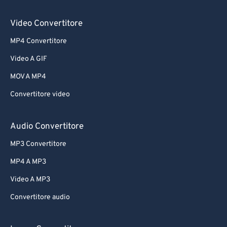
61
61
Video Convertitore
62
62
MP4 Convertitore
63
63
Video A GIF
64
64
MOV A MP4
65
65
Convertitore video
66
66
67
67
Audio Convertitore
68
68
MP3 Convertitore
69
69
MP4 A MP3
70
70
Video A MP3
71
71
Convertitore audio
72
72
73
73