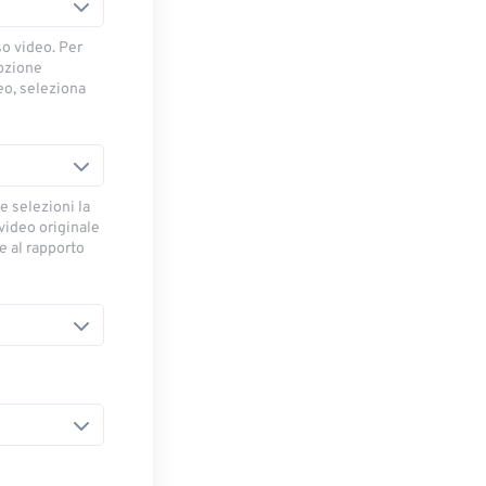
so video. Per
opzione
deo, seleziona
e selezioni la
 video originale
se al rapporto