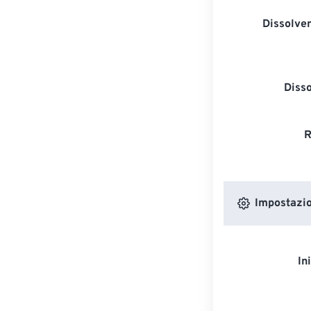
Dissolven
Diss
R
Impostazion
In