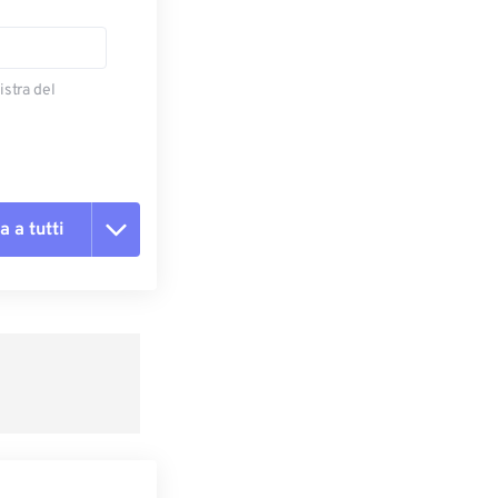
istra del
a a tutti
te le opzioni
reimpostazione
redefinito