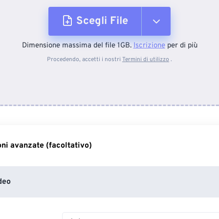
Scegli File
Dimensione massima del file 1GB.
Iscrizione
per di più
Dal dispositivo
Procedendo, accetti i nostri
Termini di utilizzo
.
Da Dropbox
Da Google Drive
ni avanzate (facoltativo)
Da OneDrive
deo
Dall'URL