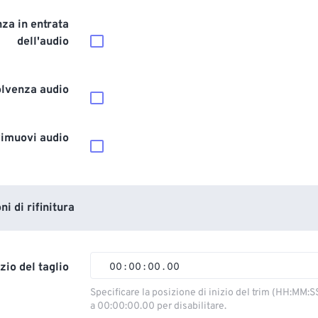
za in entrata
dell'audio
olvenza audio
imuovi audio
i di rifinitura
izio del taglio
00
:
00
:
00
.
00
00
00
00
00
Specificare la posizione di inizio del trim (HH:MM:S
a 00:00:00.00 per disabilitare.
01
01
01
01