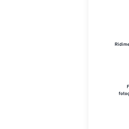
Ridime
foto