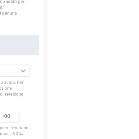
no adatti per i
ti
 ​​per una
so audio. Per
opzione
io, seleziona
piare il volume,
iona il 50%.