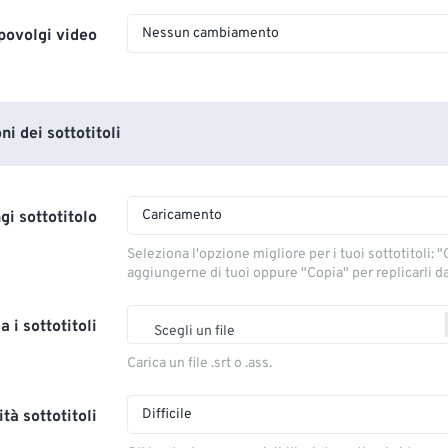
Nessun cambiamento
povolgi video
i dei sottotitoli
Caricamento
gi sottotitolo
Seleziona l'opzione migliore per i tuoi sottotitoli: "C
aggiungerne di tuoi oppure "Copia" per replicarli dal
a i sottotitoli
Scegli un file
Carica un file .srt o .ass.
Difficile
tà sottotitoli