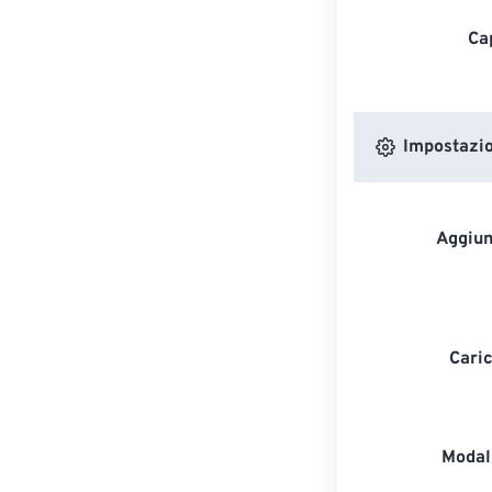
Ca
Impostazion
Aggiun
Caric
Modali