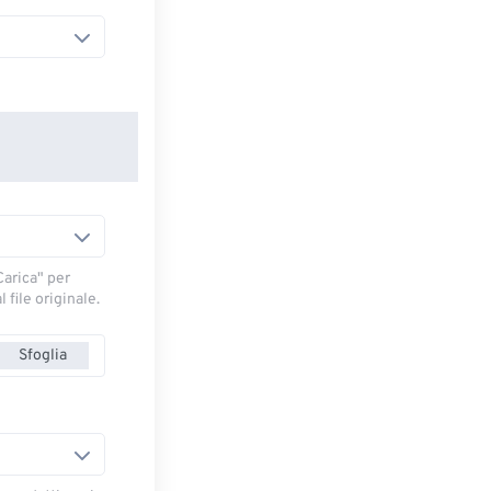
arica" ​​per
 file originale.
Sfoglia