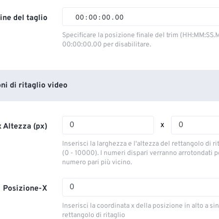
02
02
02
02
ine del taglio
00
:
00
:
00
.
00
03
03
03
03
00
00
00
00
Specificare la posizione finale del trim (HH:MM:SS.M
00:00:00.00 per disabilitare.
04
04
04
04
01
01
01
01
05
05
05
05
02
02
02
02
06
06
06
06
03
03
03
03
i di ritaglio video
07
07
07
07
04
04
04
04
08
08
08
08
05
05
05
05
x
 Altezza (px)
09
09
09
09
06
06
06
06
Inserisci la larghezza e l'altezza del rettangolo di ri
10
10
10
10
07
07
07
07
(0 - 10000). I numeri dispari verranno arrotondati pe
numero pari più vicino.
11
11
11
11
08
08
08
08
12
12
12
12
09
09
09
09
Posizione-X
13
13
13
13
10
10
10
10
Inserisci la coordinata x della posizione in alto a sin
14
14
14
14
rettangolo di ritaglio
11
11
11
11