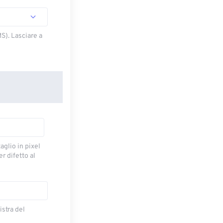
S). Lasciare a
taglio in pixel
r difetto al
istra del