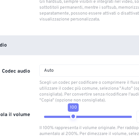
Gli hardsub, sempre visibili e integrati nel video, so
sottotitoli permanenti, mentre i softsub, memorizza
separatamente, possono essere attivati ​​o disattivati
visualizzazione personalizzata.
dio
Auto
Codec audio
Scegli un codec per codificare o comprimere il flus
utilizzare il codec più comune, seleziona "Auto" (
consigliata). Per convertire senza ricodificare l'aud
"Copia" (opzione non consigliata).
100
ola il volume
Il 100% rappresenta il volume originale. Per raddop
aumentalo al 200%. Per dimezzare il volume, selez