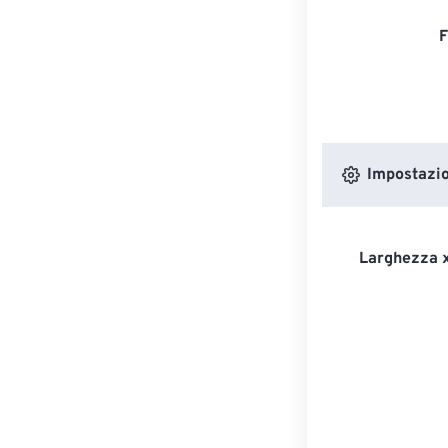
F
Impostazion
Larghezza x