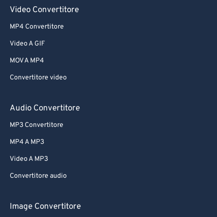
61
61
Video Convertitore
62
62
MP4 Convertitore
63
63
Video A GIF
64
64
MOV A MP4
65
65
Convertitore video
66
66
67
67
Audio Convertitore
68
68
MP3 Convertitore
69
69
MP4 A MP3
70
70
Video A MP3
71
71
Convertitore audio
72
72
73
73
Image Convertitore