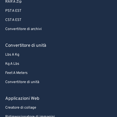
87
87
RAR A Zip
88
88
PST A EST
89
89
CST A EST
90
90
Convertitore di archivi
91
91
92
92
Convertitore di unità
93
93
Lbs A Kg
94
94
Kg A Lbs
95
95
Feet A Meters
96
96
Convertitore di unità
97
97
Applicazioni Web
98
98
99
99
Creatore di collage
Ridimensionatore di immagini