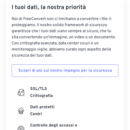
I tuoi dati, la nostra priorità
35
35
35
35
35
35
36
36
36
36
36
36
Noi di FreeConvert non ci limitiamo a convertire i file: li
proteggiamo. Il nostro solido framework di sicurezza
37
37
37
37
37
37
garantisce che i tuoi dati siano sempre al sicuro, che tu
38
38
38
38
38
38
stia convertendo un'immagine, un video o un documento.
Con crittografia avanzata, data center sicuri e un
39
39
39
39
39
39
monitoraggio vigile, abbiamo curato ogni aspetto della
sicurezza dei tuoi dati.
40
40
40
40
40
40
41
41
41
41
41
41
Scopri di più sul nostro impegno per la sicurezza
42
42
42
42
42
42
43
43
43
43
43
43
SSL/TLS
Crittografia
44
44
44
44
44
44
45
45
45
45
45
45
Dati protetti
Centri
46
46
46
46
46
46
Controllo degli accessi e
47
47
47
47
47
47