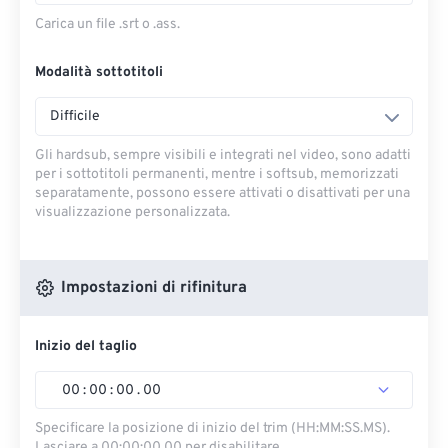
Carica un file .srt o .ass.
Modalità sottotitoli
Difficile
Gli hardsub, sempre visibili e integrati nel video, sono adatti
per i sottotitoli permanenti, mentre i softsub, memorizzati
separatamente, possono essere attivati ​​o disattivati ​​per una
visualizzazione personalizzata.
Impostazioni di rifinitura
Inizio del taglio
00
:
00
:
00
.
00
Specificare la posizione di inizio del trim (HH:MM:SS.MS).
Lasciare a 00:00:00.00 per disabilitare.