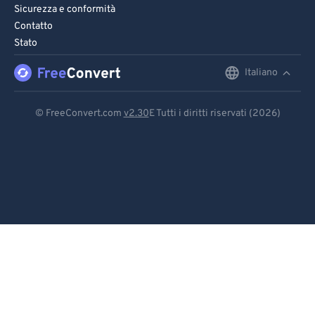
Sicurezza e conformità
Contatto
Stato
Italiano
English
Deutsch
© FreeConvert.com
v2.30
E Tutti i diritti riservati (2026)
Español
Français
Português
Italiano
Dutch
日本語
简体中文