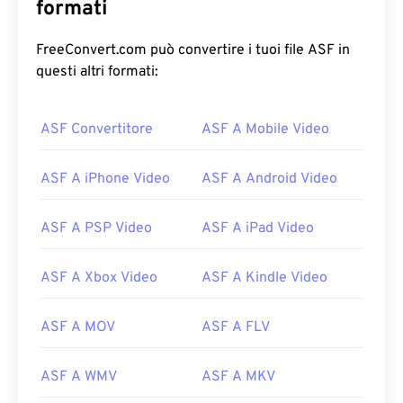
formati
FreeConvert.com può convertire i tuoi file ASF in
questi altri formati:
00
00
00
00
00
00
00
00
ASF Convertitore
ASF A Mobile Video
00
00
00
00
00
00
00
00
ASF A iPhone Video
ASF A Android Video
01
01
01
01
01
01
01
01
02
02
02
02
02
02
02
02
ASF A PSP Video
ASF A iPad Video
03
03
03
03
03
03
03
03
ASF A Xbox Video
ASF A Kindle Video
04
04
04
04
04
04
04
04
05
05
05
05
05
05
05
05
ASF A MOV
ASF A FLV
06
06
06
06
06
06
06
06
ASF A WMV
ASF A MKV
07
07
07
07
07
07
07
07