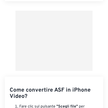
Reimposta tutte le opzioni
Applica da preimpostazione
Salva come predefinito
Come convertire ASF in iPhone
Video?
Fare clic sul pulsante
"Scegli file"
per