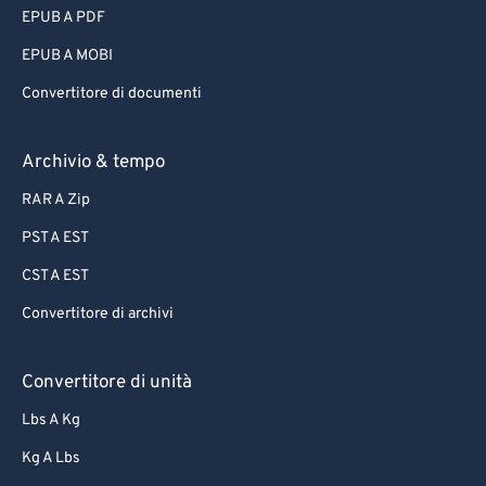
EPUB A PDF
75
75
EPUB A MOBI
76
76
Convertitore di documenti
77
77
78
78
Archivio & tempo
79
79
RAR A Zip
80
80
PST A EST
81
81
CST A EST
82
82
Convertitore di archivi
83
83
84
84
Convertitore di unità
85
85
Lbs A Kg
86
86
Kg A Lbs
87
87