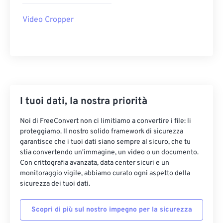
22
22
22
22
22
22
22
22
Video Cropper
23
23
23
23
23
23
23
23
24
24
24
24
24
24
25
25
25
25
25
25
26
26
26
26
26
26
27
27
27
27
27
27
I tuoi dati, la nostra priorità
28
28
28
28
28
28
Noi di FreeConvert non ci limitiamo a convertire i file: li
29
29
29
29
29
29
proteggiamo. Il nostro solido framework di sicurezza
garantisce che i tuoi dati siano sempre al sicuro, che tu
30
30
30
30
30
30
stia convertendo un'immagine, un video o un documento.
31
31
31
31
31
31
Con crittografia avanzata, data center sicuri e un
monitoraggio vigile, abbiamo curato ogni aspetto della
32
32
32
32
32
32
sicurezza dei tuoi dati.
33
33
33
33
33
33
Scopri di più sul nostro impegno per la sicurezza
34
34
34
34
34
34