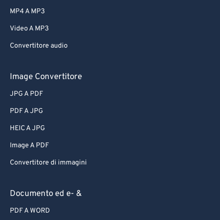
61
61
MP4 A MP3
62
62
Video A MP3
63
63
Convertitore audio
64
64
65
65
Image Convertitore
66
66
JPG A PDF
67
67
PDF A JPG
68
68
HEIC A JPG
69
69
Image A PDF
70
70
Convertitore di immagini
71
71
72
72
Documento ed e- &
73
73
PDF A WORD
74
74