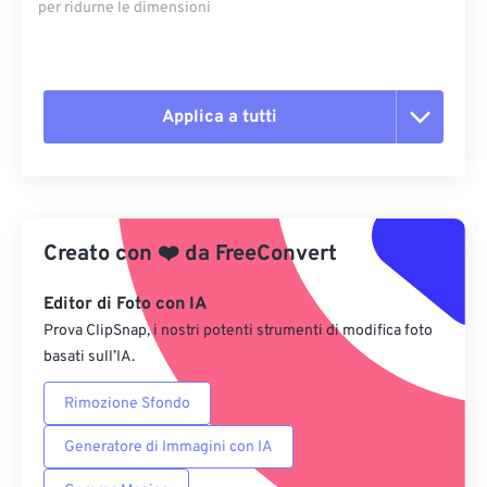
per ridurne le dimensioni
Applica a tutti
Reimposta tutte le opzioni
Applica da preimpostazione
Creato con
❤️
da
FreeConvert
Salva come predefinito
Editor di Foto con IA
Prova ClipSnap, i nostri potenti strumenti di modifica foto
basati sull’IA.
Rimozione Sfondo
Generatore di Immagini con IA