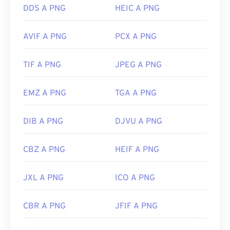
Link utili:
DDS A PNG
HEIC A PNG
Articolo di LifeWire sui PNG
Articolo wiki sui PNG
AVIF A PNG
PCX A PNG
Strumenti PNG correlati:
TIF A PNG
JPEG A PNG
Utilizza il nostro
Selettore colori
per scegliere i
colori dalle immagini
EMZ A PNG
TGA A PNG
DIB A PNG
DJVU A PNG
CBZ A PNG
HEIF A PNG
JXL A PNG
ICO A PNG
CBR A PNG
JFIF A PNG