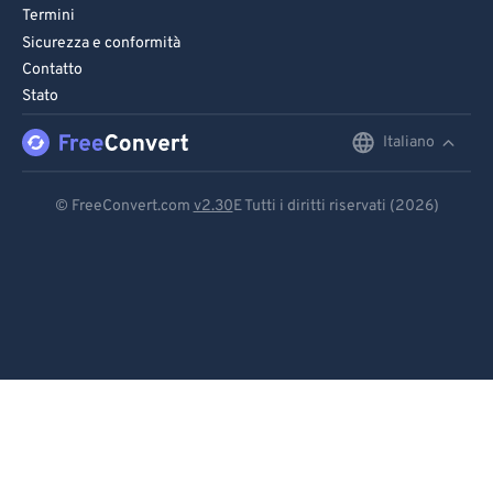
Termini
Sicurezza e conformità
Contatto
Stato
Italiano
English
Deutsch
© FreeConvert.com
v2.30
E Tutti i diritti riservati (2026)
Español
Français
Português
Italiano
Dutch
日本語