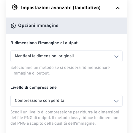
Impostazioni avanzate (facoltativo)
Da Google Drive
Opzioni immagine
Da OneDrive
Ridimensiona l'immagine di output
Dall'URL
Mantieni le dimensioni originali
Selezionare un metodo se si desidera ridimensionare
l'immagine di output.
Livello di compressione
Compressione con perdita
Scegli un livello di compressione per ridurre le dimensioni
del file PNG di output. Il metodo lossy riduce le dimensioni
del PNG a scapito della qualità dell'immagine.