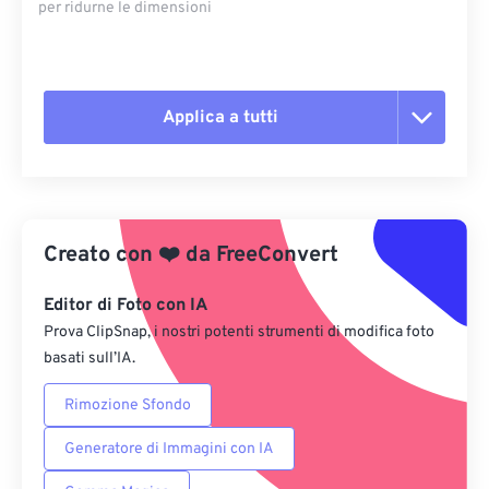
per ridurne le dimensioni
Applica a tutti
Reimposta tutte le opzioni
Applica da preimpostazione
Creato con
❤️
da
FreeConvert
Salva come predefinito
Editor di Foto con IA
Prova ClipSnap, i nostri potenti strumenti di modifica foto
basati sull’IA.
Rimozione Sfondo
Generatore di Immagini con IA