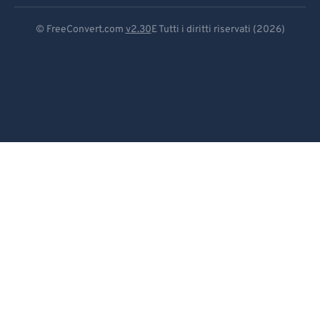
Deutsch
© FreeConvert.com
v2.30
E Tutti i diritti riservati (2026)
Español
Français
Português
Italiano
Dutch
日本語
简体中文
繁體中文
한국어
Svenska