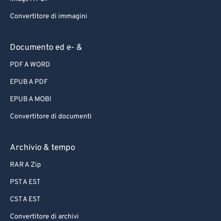
Convertitore di immagini
Documento ed e- &
PDF A WORD
EPUB A PDF
EPUB A MOBI
Convertitore di documenti
Archivio & tempo
RAR A Zip
PST A EST
CST A EST
Convertitore di archivi