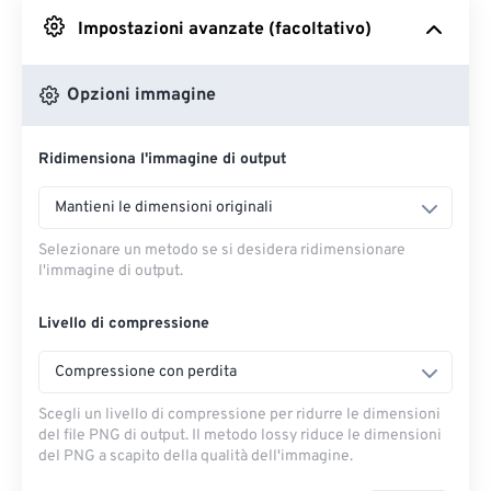
Impostazioni avanzate (facoltativo)
Da Google Drive
Opzioni immagine
Da OneDrive
Ridimensiona l'immagine di output
Dall'URL
Mantieni le dimensioni originali
Selezionare un metodo se si desidera ridimensionare
l'immagine di output.
Livello di compressione
Compressione con perdita
Scegli un livello di compressione per ridurre le dimensioni
del file PNG di output. Il metodo lossy riduce le dimensioni
del PNG a scapito della qualità dell'immagine.