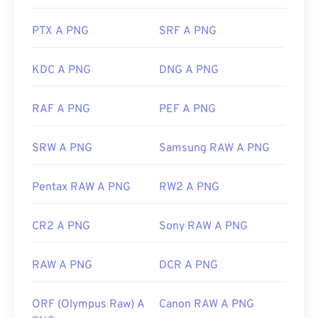
Photoshop
sono utili per aprire e modificare i file
PTX A PNG
SRF A PNG
PNG. I file PNG sono leggermente più grandi
rispetto ad altri tipi di file, quindi fate attenzione
quando li aggiungete a una pagina web. Una
KDC A PNG
DNG A PNG
caratteristica interessante dei file PNG è la
possibilità di creare trasparenza nell'immagine, in
RAF A PNG
PEF A PNG
particolare uno sfondo trasparente.
SRW A PNG
Samsung RAW A PNG
Sviluppato da:
PNG Development Group
Pentax RAW A PNG
RW2 A PNG
Data di rilascio iniziale:
1 ottobre 1996
Link utili:
CR2 A PNG
Sony RAW A PNG
Articolo di LifeWire sui PNG
Articolo wiki sui PNG
RAW A PNG
DCR A PNG
Strumenti PNG correlati:
ORF (Olympus Raw) A
Canon RAW A PNG
Utilizza il nostro
Selettore colori
per scegliere i