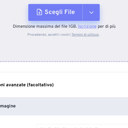
Scegli File
Dimensione massima del file 1GB.
Iscrizione
per di più
Dal dispositivo
Procedendo, accetti i nostri
Termini di utilizzo
.
Da Dropbox
Da Google Drive
ni avanzate (facoltativo)
Da OneDrive
mmagine
Dall'URL