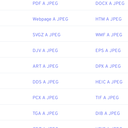
PDF A JPEG
DOCX A JPEG
di immagini, nell'editor di immagini o nel browser web predefini
Adobe Inc.
pplicazione specifica con cui aprire il file, fare clic con il pulsa
 iniziale:
27 settembre 2004
nare "Apri con" per effettuare la selezione.
Webpage A JPEG
HTM A JPEG
aprono automaticamente sui browser Web più diffusi, come
Chr
icrosoft come
Microsoft Foto
e sulle applicazioni Mac OS come
SVGZ A JPEG
WMF A JPEG
pedia.org/wiki/Digital_Negative
Joint Photographic Experts Group
DJV A JPEG
EPS A JPEG
 iniziale:
18 settembre 1992
ART A JPEG
DPX A JPEG
ipedia.org/wiki/JPEG
DDS A JPEG
HEIC A JPEG
fewire.com/jpg-jpeg-file-4139913
PCX A JPEG
TIF A JPEG
TGA A JPEG
DIB A JPEG