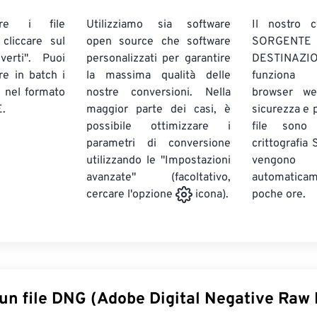
are i file
Utilizziamo sia software
Il nostro c
liccare sul
open source che software
SORG
verti". Puoi
personalizzati per garantire
DESTINAZION
ire in batch
i
la massima qualità delle
funziona 
E
nel formato
nostre conversioni. Nella
browser we
.
maggior parte dei casi, è
sicurezza e pr
possibile ottimizzare i
file sono
parametri di conversione
crittografia
utilizzando le "Impostazioni
vengono
avanzate" (facoltativo,
automatic
poche ore.
cercare l'opzione
icona).
 un file DNG (Adobe Digital Negative Raw