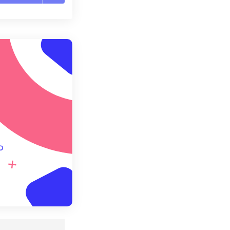
te le opzioni
reimpostazione
redefinito