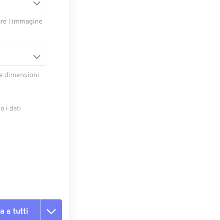
are l'immagine
le dimensioni
 i dati
e
a a tutti