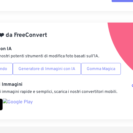
Reimposta tut
Applica da p
❤️
da
FreeConvert
Salva come p
con IA
nostri potenti strumenti di modifica foto basati sull’IA.
ondo
Generatore di Immagini con IA
Gomma Magica
i Immagini
 immagini rapide e semplici, scarica i nostri convertitori mobili.