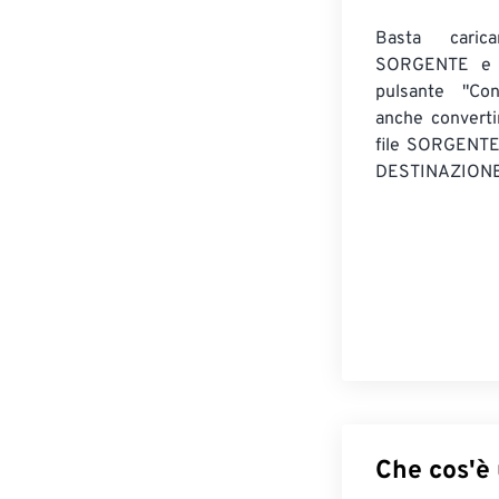
Basta caric
SORGENTE e c
pulsante "Con
anche convert
file SORGENT
DESTINAZIONE
Che cos'è