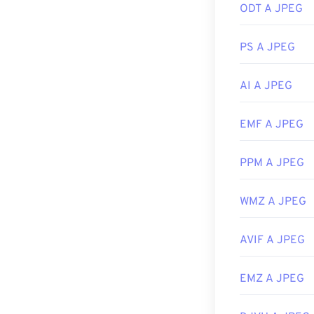
ODT A JPEG
visualizzatore 
Sviluppato da:
selezionare un'a
Data di rilascio
mouse e selezio
PS A JPEG
Link utili:
I file JPEG si 
applicazioni M
AI A JPEG
https://en.wiki
Sviluppato da:
EMF A JPEG
Data di rilascio
Link utili:
PPM A JPEG
https://en.wik
WMZ A JPEG
https://www.li
AVIF A JPEG
EMZ A JPEG