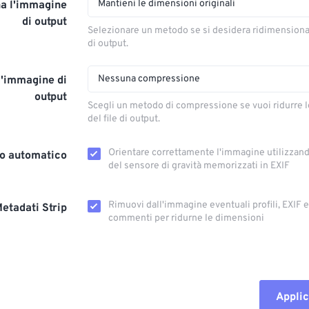
Mantieni le dimensioni originali
a l'immagine
di output
Selezionare un metodo se si desidera ridimension
di output.
Nessuna compressione
l'immagine di
output
Scegli un metodo di compressione se vuoi ridurre 
del file di output.
Orientare correttamente l'immagine utilizzando
o automatico
del sensore di gravità memorizzati in EXIF
Rimuovi dall'immagine eventuali profili, EXIF ​​
etadati Strip
commenti per ridurne le dimensioni
Applic