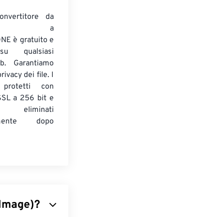
onvertitore da
ENTE a
E è gratuito e
su qualsiasi
b. Garantiamo
ivacy dei file. I
 protetti con
 SSL a 256 bit e
 eliminati
amente dopo
 Image)?