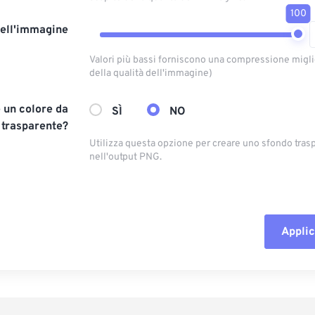
100
dell'immagine
Valori più bassi forniscono una compressione migli
della qualità dell'immagine)
 un colore da
SÌ
NO
 trasparente?
Utilizza questa opzione per creare uno sfondo tras
nell'output PNG.
Applic
Reimposta tut
Applica da p