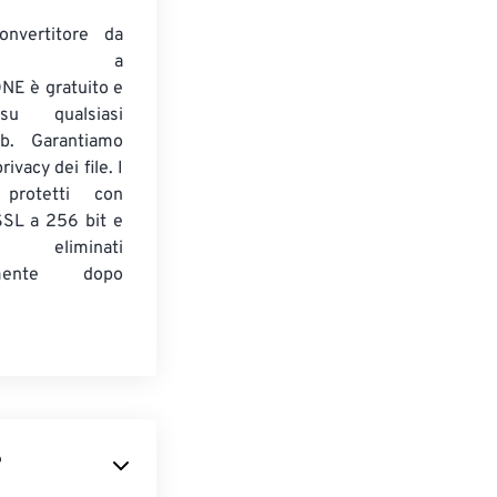
onvertitore da
ENTE a
E è gratuito e
su qualsiasi
b. Garantiamo
ivacy dei file. I
 protetti con
 SSL a 256 bit e
 eliminati
amente dopo
?