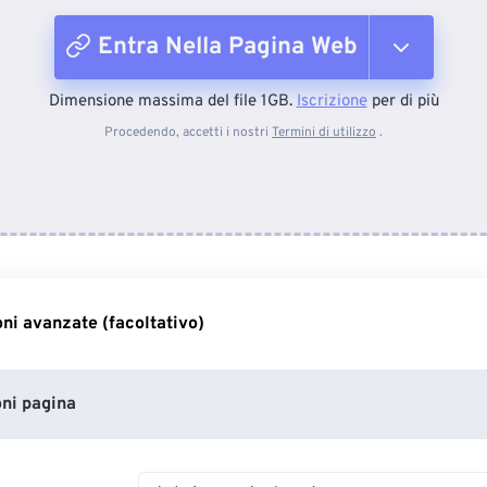
Entra Nella Pagina Web
Dimensione massima del file 1GB.
Iscrizione
per di più
Dal dispositivo
Procedendo, accetti i nostri
Termini di utilizzo
.
Da Dropbox
Da Google Drive
ni avanzate (facoltativo)
Da OneDrive
ni pagina
Entra nella pagina web