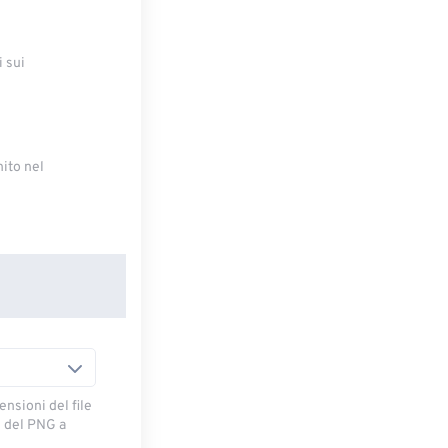
i sui
nito nel
ensioni del file
i del PNG a