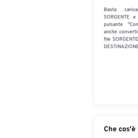
Basta caric
SORGENTE e c
pulsante "Con
anche convert
file SORGENT
DESTINAZIONE
Che cos'è