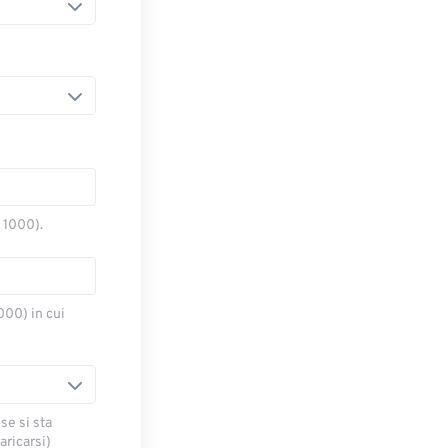
o 1000).
000) in cui
se si sta
ricarsi)