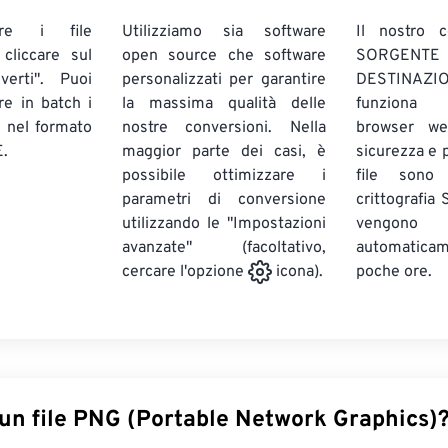
are i file
Utilizziamo sia software
Il nostro c
liccare sul
open source che software
SORG
verti". Puoi
personalizzati per garantire
DESTINAZION
ire in batch
i
la massima qualità delle
funziona 
E
nel formato
nostre conversioni. Nella
browser we
.
maggior parte dei casi, è
sicurezza e pr
possibile ottimizzare i
file sono
parametri di conversione
crittografia
utilizzando le "Impostazioni
vengono
avanzate" (facoltativo,
automatic
poche ore.
cercare l'opzione
icona).
 un file PNG (Portable Network Graphics)