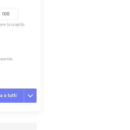
ore (a scapito
parente
a a tutti
te le opzioni
reimpostazione