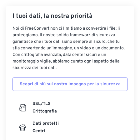
34
34
34
34
34
34
35
35
35
35
35
35
I tuoi dati, la nostra priorità
36
36
36
36
36
36
Noi di FreeConvert non ci limitiamo a convertire i file: li
37
37
37
37
37
37
proteggiamo. Il nostro solido framework di sicurezza
garantisce che i tuoi dati siano sempre al sicuro, che tu
38
38
38
38
38
38
stia convertendo un'immagine, un video o un documento.
Con crittografia avanzata, data center sicuri e un
39
39
39
39
39
39
monitoraggio vigile, abbiamo curato ogni aspetto della
40
40
40
40
40
40
sicurezza dei tuoi dati.
41
41
41
41
41
41
Scopri di più sul nostro impegno per la sicurezza
42
42
42
42
42
42
43
43
43
43
43
43
SSL/TLS
44
44
44
44
44
44
Crittografia
45
45
45
45
45
45
Dati protetti
46
46
46
46
46
46
Centri