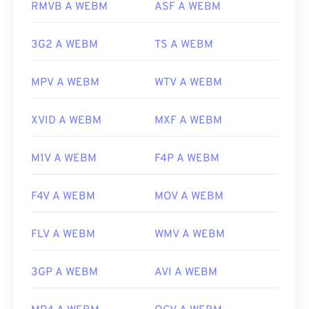
https://en.wikipedia.org/wiki/Matroska
RMVB A WEBM
ASF A WEBM
https://tools.google.com/dlpage/webmmf/
https://www.matroska.org/
3G2 A WEBM
TS A WEBM
MPV A WEBM
WTV A WEBM
XVID A WEBM
MXF A WEBM
M1V A WEBM
F4P A WEBM
F4V A WEBM
MOV A WEBM
FLV A WEBM
WMV A WEBM
3GP A WEBM
AVI A WEBM