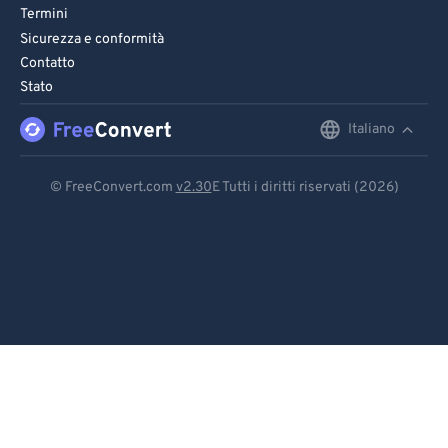
Termini
Sicurezza e conformità
Contatto
Stato
Italiano
English
Deutsch
© FreeConvert.com
v2.30
E Tutti i diritti riservati (2026)
Español
Français
Português
Italiano
Dutch
日本語