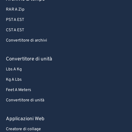
87
87
RAR A Zip
88
88
PST A EST
89
89
CST A EST
90
90
Convertitore di archivi
91
91
92
92
Convertitore di unità
93
93
Lbs A Kg
94
94
Kg A Lbs
95
95
Feet A Meters
96
96
Convertitore di unità
97
97
98
98
Applicazioni Web
99
99
Creatore di collage