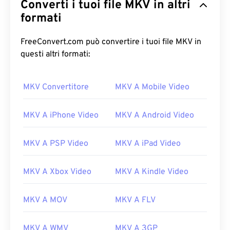
Converti i tuoi file MKV in altri
formati
FreeConvert.com può convertire i tuoi file MKV in
questi altri formati:
00
00
00
00
00
00
00
00
MKV Convertitore
MKV A Mobile Video
00
00
00
00
00
00
00
00
MKV A iPhone Video
MKV A Android Video
01
01
01
01
01
01
01
01
02
02
02
02
02
02
02
02
MKV A PSP Video
MKV A iPad Video
03
03
03
03
03
03
03
03
04
04
04
04
04
04
04
04
MKV A Xbox Video
MKV A Kindle Video
05
05
05
05
05
05
05
05
MKV A MOV
MKV A FLV
06
06
06
06
06
06
06
06
07
07
07
07
07
07
07
07
MKV A WMV
MKV A 3GP