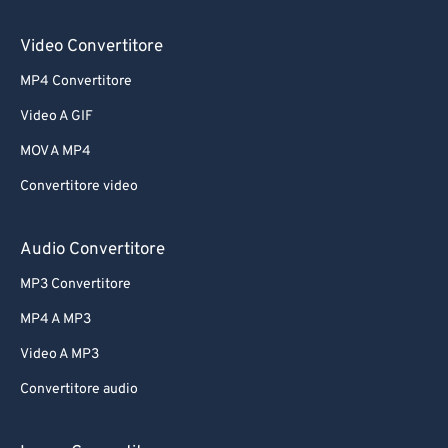
61
61
Video Convertitore
62
62
MP4 Convertitore
63
63
Video A GIF
64
64
MOV A MP4
65
65
Convertitore video
66
66
67
67
Audio Convertitore
68
68
MP3 Convertitore
69
69
MP4 A MP3
70
70
Video A MP3
71
71
Convertitore audio
72
72
73
73