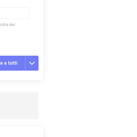
istra del
a a tutti
te le opzioni
reimpostazione
redefinito