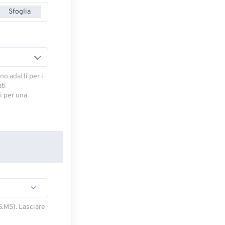
Sfoglia
no adatti per i
ti
 ​​per una
S.MS). Lasciare