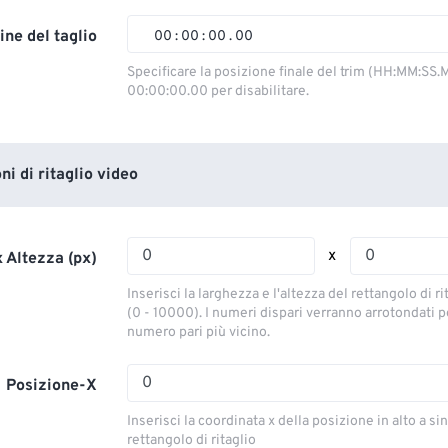
02
02
02
02
ine del taglio
00
:
00
:
00
.
00
03
03
03
03
00
00
00
00
Specificare la posizione finale del trim (HH:MM:SS.M
00:00:00.00 per disabilitare.
04
04
04
04
01
01
01
01
05
05
05
05
02
02
02
02
06
06
06
06
03
03
03
03
i di ritaglio video
07
07
07
07
04
04
04
04
08
08
08
08
05
05
05
05
x
 Altezza (px)
09
09
09
09
06
06
06
06
Inserisci la larghezza e l'altezza del rettangolo di ri
10
10
10
10
07
07
07
07
(0 - 10000). I numeri dispari verranno arrotondati pe
numero pari più vicino.
11
11
11
11
08
08
08
08
12
12
12
12
09
09
09
09
Posizione-X
13
13
13
13
10
10
10
10
Inserisci la coordinata x della posizione in alto a sin
14
14
14
14
rettangolo di ritaglio
11
11
11
11