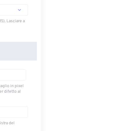
S). Lasciare a
taglio in pixel
r difetto al
istra del