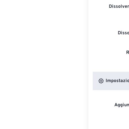
Dissolven
Diss
R
Impostazion
Aggiun