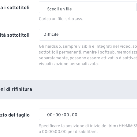
a i sottotitoli
Scegli un file
Carica un file .srt o .ass.
Difficile
tà sottotitoli
Gli hardsub, sempre visibili e integrati nel video, so
sottotitoli permanenti, mentre i softsub, memorizza
separatamente, possono essere attivati ​​o disattivati
visualizzazione personalizzata.
i di rifinitura
izio del taglio
00
:
00
:
00
.
00
00
00
00
00
Specificare la posizione di inizio del trim (HH:MM:S
a 00:00:00.00 per disabilitare.
01
01
01
01