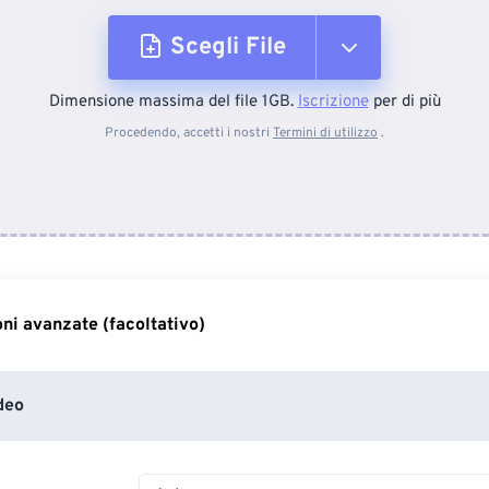
Scegli File
Dimensione massima del file 1GB.
Iscrizione
per di più
Dal dispositivo
Procedendo, accetti i nostri
Termini di utilizzo
.
Da Dropbox
Da Google Drive
ni avanzate (facoltativo)
Da OneDrive
deo
Dall'URL