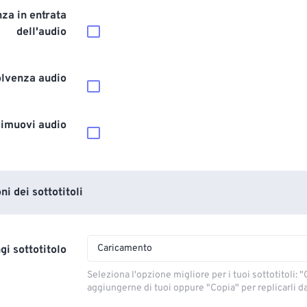
za in entrata
dell'audio
olvenza audio
imuovi audio
i dei sottotitoli
Caricamento
gi sottotitolo
Seleziona l'opzione migliore per i tuoi sottotitoli: "C
aggiungerne di tuoi oppure "Copia" per replicarli dal