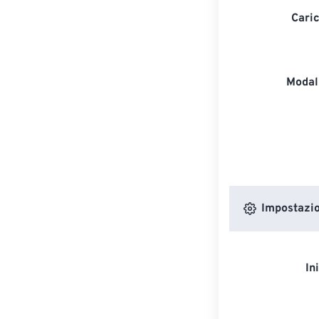
Caric
Modali
Impostazion
In