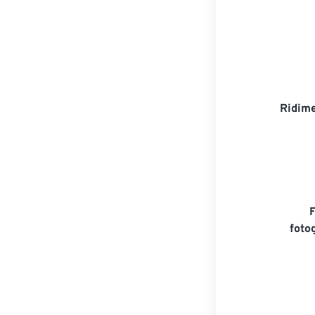
Ridime
foto