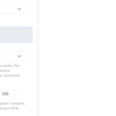
so audio. Per
opzione
io, seleziona
piare il volume,
iona il 50%.