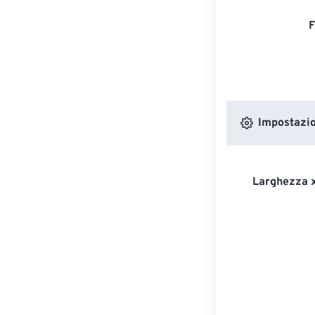
F
Impostazion
Larghezza x