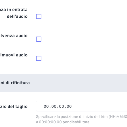
za in entrata
dell'audio
olvenza audio
imuovi audio
i di rifinitura
izio del taglio
00
:
00
:
00
.
00
00
00
00
00
Specificare la posizione di inizio del trim (HH:MM:S
a 00:00:00.00 per disabilitare.
01
01
01
01