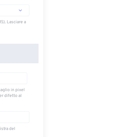
S). Lasciare a
taglio in pixel
r difetto al
istra del