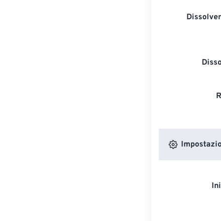
Dissolven
Diss
R
Impostazion
In