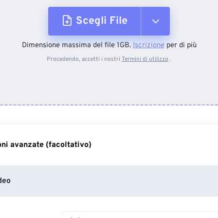
Scegli File
Dimensione massima del file 1GB.
Iscrizione
per di più
Dal dispositivo
Procedendo, accetti i nostri
Termini di utilizzo
.
Da Dropbox
Da Google Drive
ni avanzate (facoltativo)
Da OneDrive
deo
Dall'URL