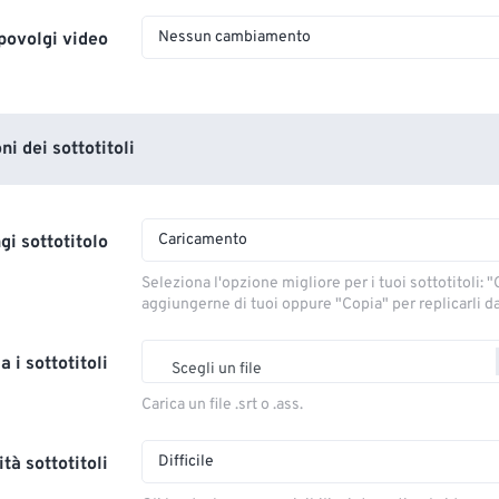
Nessun cambiamento
povolgi video
i dei sottotitoli
Caricamento
gi sottotitolo
Seleziona l'opzione migliore per i tuoi sottotitoli: "C
aggiungerne di tuoi oppure "Copia" per replicarli dal
a i sottotitoli
Scegli un file
Carica un file .srt o .ass.
Difficile
tà sottotitoli