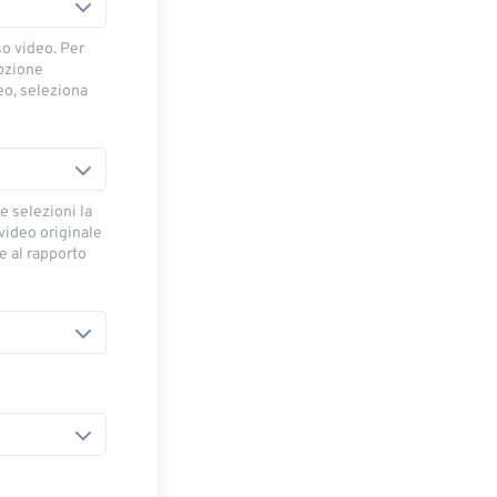
so video. Per
opzione
deo, seleziona
e selezioni la
 video originale
se al rapporto