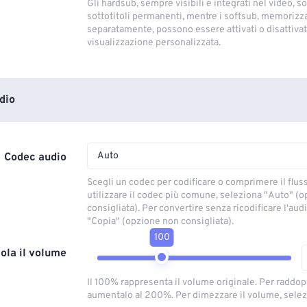
Gli hardsub, sempre visibili e integrati nel video, so
sottotitoli permanenti, mentre i softsub, memorizza
separatamente, possono essere attivati ​​o disattivati
visualizzazione personalizzata.
dio
Auto
Codec audio
Scegli un codec per codificare o comprimere il flus
utilizzare il codec più comune, seleziona "Auto" (
consigliata). Per convertire senza ricodificare l'aud
"Copia" (opzione non consigliata).
100
ola il volume
Il 100% rappresenta il volume originale. Per raddop
aumentalo al 200%. Per dimezzare il volume, selez