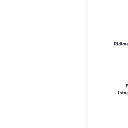
Ridime
foto