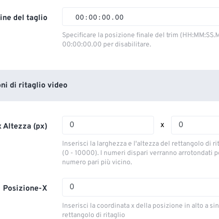
02
02
02
02
ine del taglio
00
:
00
:
00
.
00
03
03
03
03
00
00
00
00
Specificare la posizione finale del trim (HH:MM:SS.M
00:00:00.00 per disabilitare.
04
04
04
04
01
01
01
01
05
05
05
05
02
02
02
02
06
06
06
06
03
03
03
03
i di ritaglio video
07
07
07
07
04
04
04
04
08
08
08
08
05
05
05
05
x
 Altezza (px)
09
09
09
09
06
06
06
06
Inserisci la larghezza e l'altezza del rettangolo di ri
10
10
10
10
07
07
07
07
(0 - 10000). I numeri dispari verranno arrotondati pe
numero pari più vicino.
11
11
11
11
08
08
08
08
12
12
12
12
09
09
09
09
Posizione-X
13
13
13
13
10
10
10
10
Inserisci la coordinata x della posizione in alto a sin
14
14
14
14
rettangolo di ritaglio
11
11
11
11