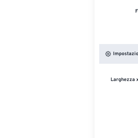
F
Impostazion
Larghezza x