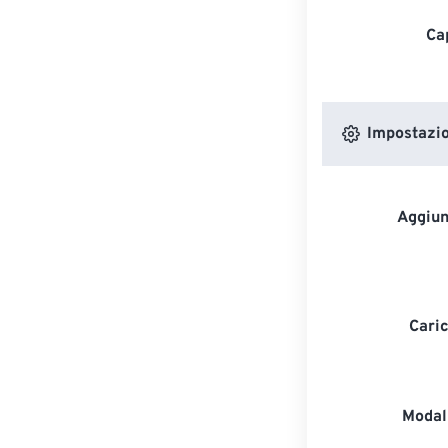
Ca
Impostazion
Aggiun
Caric
Modali