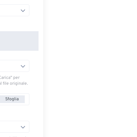
arica" ​​per
 file originale.
Sfoglia