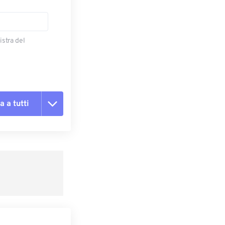
istra del
a a tutti
te le opzioni
reimpostazione
redefinito