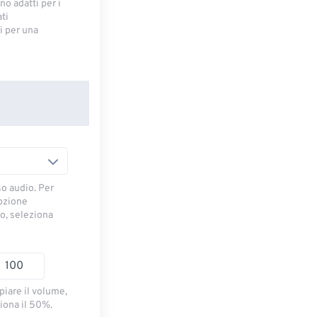
no adatti per i
ti
 ​​per una
so audio. Per
opzione
io, seleziona
piare il volume,
iona il 50%.