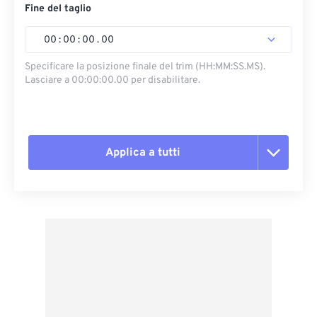
Fine del taglio
00
:
00
:
00
.
00
Specificare la posizione finale del trim (HH:MM:SS.MS).
Lasciare a 00:00:00.00 per disabilitare.
Applica a tutti
Reimposta tutte le opzioni
Applica da preimpostazione
Salva come predefinito