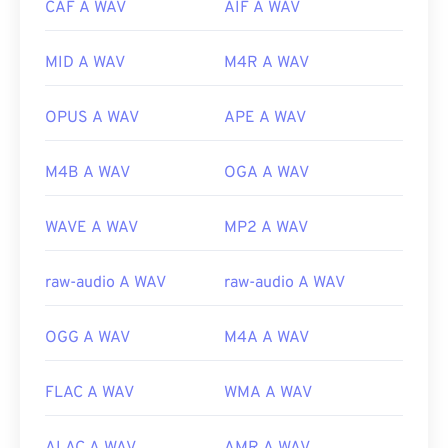
CAF A WAV
AIF A WAV
di editing, produzione e manipolazione musicale.
UltraMixer
è un software per DJ multi-sistema
operativo su cui i file WAV funzionano bene. Anche
MID A WAV
M4R A WAV
Elmedia Player
supporta i file WAV.
OPUS A WAV
APE A WAV
Sviluppato da:
Microsoft
,
IBM
Data di rilascio iniziale:
1991
M4B A WAV
OGA A WAV
Link utili:
https://en.wikipedia.org/wiki/WAV
WAVE A WAV
MP2 A WAV
https://www.techopedia.com/definition/12636/wavefor
audio-wav
raw-audio A WAV
raw-audio A WAV
OGG A WAV
M4A A WAV
FLAC A WAV
WMA A WAV