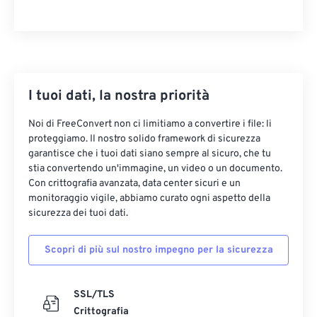
09
09
09
09
09
09
09
09
10
10
10
10
10
10
10
10
11
11
11
11
11
11
11
11
12
12
12
12
12
12
12
12
I tuoi dati, la nostra priorità
13
13
13
13
13
13
13
13
Noi di FreeConvert non ci limitiamo a convertire i file: li
14
14
14
14
14
14
14
14
proteggiamo. Il nostro solido framework di sicurezza
garantisce che i tuoi dati siano sempre al sicuro, che tu
15
15
15
15
15
15
15
15
stia convertendo un'immagine, un video o un documento.
16
16
16
16
16
16
16
16
Con crittografia avanzata, data center sicuri e un
monitoraggio vigile, abbiamo curato ogni aspetto della
17
17
17
17
17
17
17
17
sicurezza dei tuoi dati.
18
18
18
18
18
18
18
18
Scopri di più sul nostro impegno per la sicurezza
19
19
19
19
19
19
19
19
20
20
20
20
20
20
20
20
SSL/TLS
21
21
21
21
21
21
21
21
Crittografia