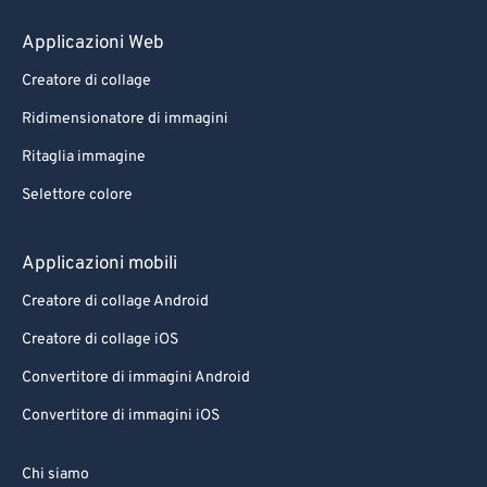
75
75
Applicazioni Web
76
76
Creatore di collage
77
77
Ridimensionatore di immagini
78
78
Ritaglia immagine
79
79
Selettore colore
80
80
81
81
Applicazioni mobili
82
82
Creatore di collage Android
83
83
Creatore di collage iOS
84
84
Convertitore di immagini Android
85
85
Convertitore di immagini iOS
86
86
87
87
Chi siamo