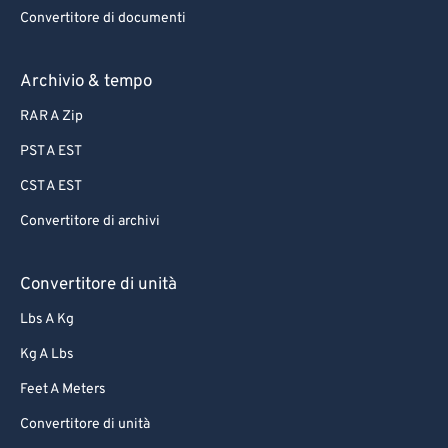
Convertitore di documenti
62
62
63
63
Archivio & tempo
64
64
RAR A Zip
65
65
PST A EST
66
66
CST A EST
67
67
Convertitore di archivi
68
68
69
69
Convertitore di unità
70
70
Lbs A Kg
71
71
Kg A Lbs
72
72
Feet A Meters
73
73
Convertitore di unità
74
74