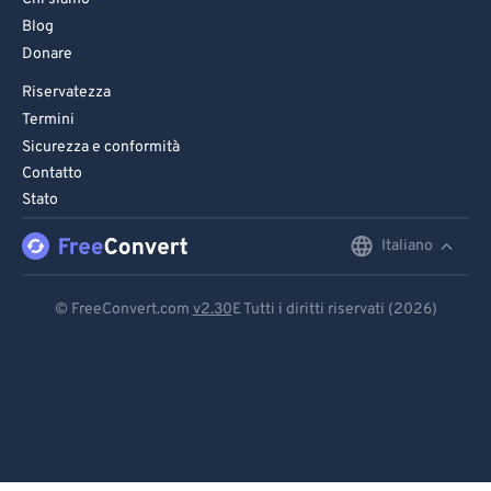
Blog
Donare
Riservatezza
Termini
Sicurezza e conformità
Contatto
Stato
Italiano
English
Deutsch
© FreeConvert.com
v2.30
E Tutti i diritti riservati (2026)
Español
Français
Português
Italiano