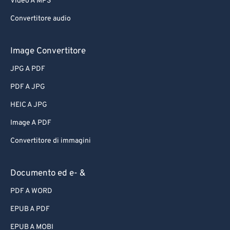
Video A MP3
Convertitore audio
Image Convertitore
JPG A PDF
PDF A JPG
HEIC A JPG
Image A PDF
Convertitore di immagini
Documento ed e- &
PDF A WORD
EPUB A PDF
EPUB A MOBI