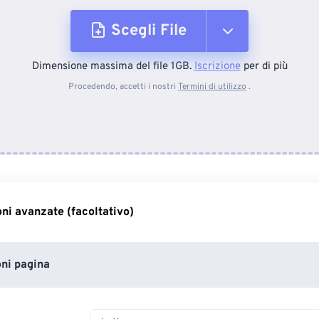
Scegli File
Dimensione massima del file 1GB.
Iscrizione
per di più
Dal dispositivo
Procedendo, accetti i nostri
Termini di utilizzo
.
Da Dropbox
Da Google Drive
ni avanzate (facoltativo)
Da OneDrive
ni pagina
Entra nella pagina web