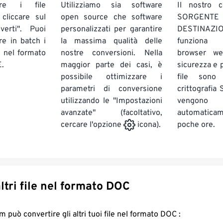
are i file
Utilizziamo sia software
Il nostro c
liccare sul
open source che software
SORG
verti". Puoi
personalizzati per garantire
DESTINAZION
ire in batch
i
la massima qualità delle
funziona 
E
nel formato
nostre conversioni. Nella
browser we
.
maggior parte dei casi, è
sicurezza e pr
possibile ottimizzare i
file sono
parametri di conversione
crittografia
utilizzando le "Impostazioni
vengono
avanzate" (facoltativo,
automatic
poche ore.
cercare l'opzione
icona).
Converti altri file nel formato DOC
FreeConvert.com può convertire gli altri tuoi file nel formato DOC :