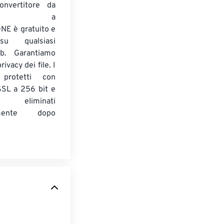
onvertitore da
ENTE a
E è gratuito e
su qualsiasi
b. Garantiamo
ivacy dei file. I
 protetti con
 SSL a 256 bit e
 eliminati
amente dopo