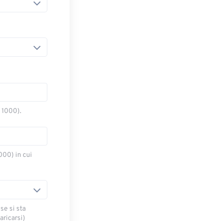
o 1000).
000) in cui
se si sta
ricarsi)