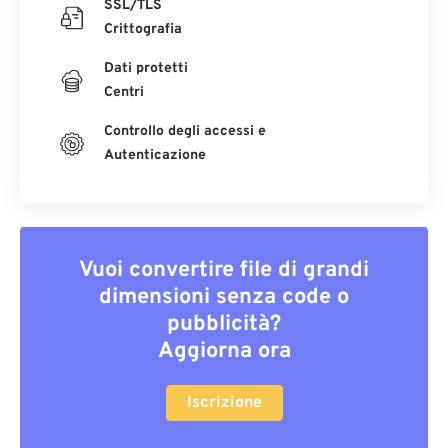
SSL/TLS
Crittografia
Dati protetti
Centri
Controllo degli accessi e
Autenticazione
Vuoi convertire file di grandi
dimensioni senza code o
pubblicità?
Aggiorna ora
Iscrizione