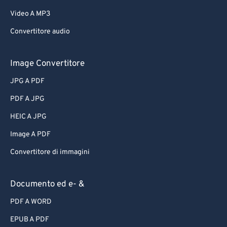
Video A MP3
Convertitore audio
Image Convertitore
JPG A PDF
PDF A JPG
HEIC A JPG
Image A PDF
Convertitore di immagini
Documento ed e- &
PDF A WORD
EPUB A PDF