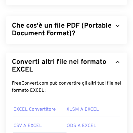
Che cos'è un file PDF (Portable
Document Format)?
Il Portable Document Format (PDF) è un formato di
file universale che racchiude le caratteristiche sia
Converti altri file nel formato
dei documenti di testo che delle immagini grafiche,
rendendolo uno dei formati di file più
EXCEL
comunemente utilizzati oggi. Il motivo per cui il
PDF è così diffuso è la sua capacità di preservare la
FreeConvert.com può convertire gli altri tuoi file nel
formattazione originale del documento. I file PDF
formato EXCEL :
appaiono sempre identici su qualsiasi dispositivo o
sistema operativo.
EXCEL Convertitore
XLSM A EXCEL
Come aprire un file PDF?
CSV A EXCEL
ODS A EXCEL
La maggior parte delle persone usa direttamente