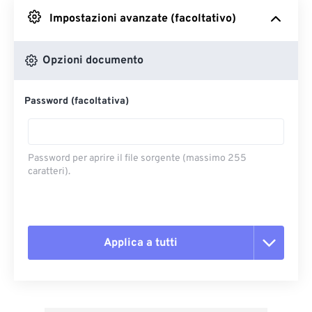
Impostazioni avanzate (facoltativo)
Da Google Drive
Opzioni documento
Da OneDrive
Password (facoltativa)
Dall'URL
Password per aprire il file sorgente (massimo 255
caratteri).
Applica a tutti
Reimposta tutte le opzioni
Applica da preimpostazione