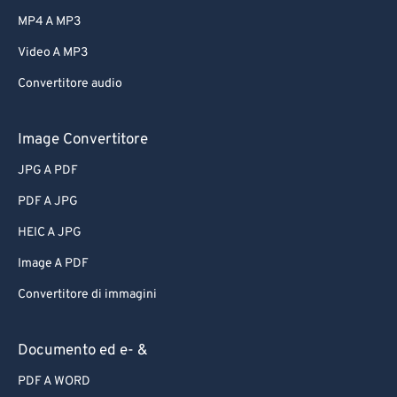
MP4 A MP3
Video A MP3
Convertitore audio
Image Convertitore
JPG A PDF
PDF A JPG
HEIC A JPG
Image A PDF
Convertitore di immagini
Documento ed e- &
PDF A WORD