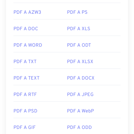
Data di rilascio iniziale:
15 giugno 1993
Link utili:
PDF A AZW3
PDF A PS
https://en.wikipedia.org/wiki/Portable_Document_Form
PDF A DOC
PDF A XLS
https://acrobat.adobe.com/us/en/why-
adobe/about-adobe-pdf.html
PDF A WORD
PDF A ODT
PDF A TXT
PDF A XLSX
PDF A TEXT
PDF A DOCX
PDF A RTF
PDF A JPEG
PDF A PSD
PDF A WebP
PDF A GIF
PDF A ODD