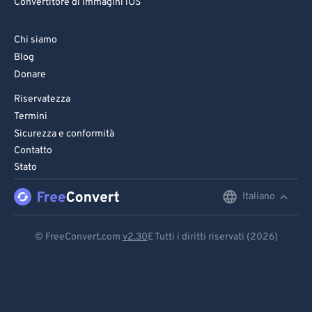
Convertitore di immagini iOS
Chi siamo
Blog
Donare
Riservatezza
Termini
Sicurezza e conformità
Contatto
Stato
Italiano
English
Deutsch
© FreeConvert.com
v2.30
E Tutti i diritti riservati (2026)
Español
Français