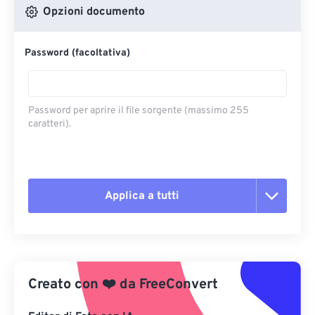
Opzioni documento
Password (facoltativa)
Password per aprire il file sorgente (massimo 255
caratteri).
Applica a tutti
Reimposta tutte le opzioni
Applica da preimpostazione
Creato con
❤️
da
FreeConvert
Salva come predefinito