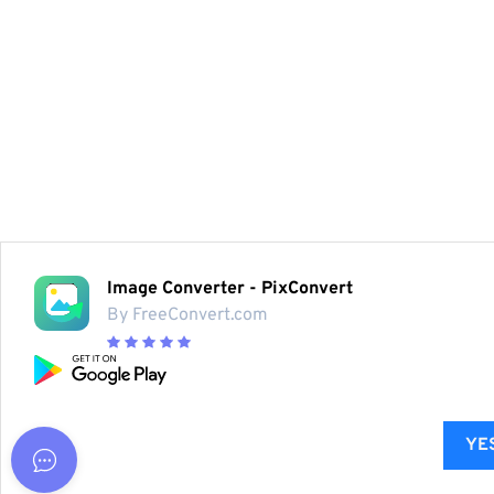
Image Converter - PixConvert
By FreeConvert.com
YES