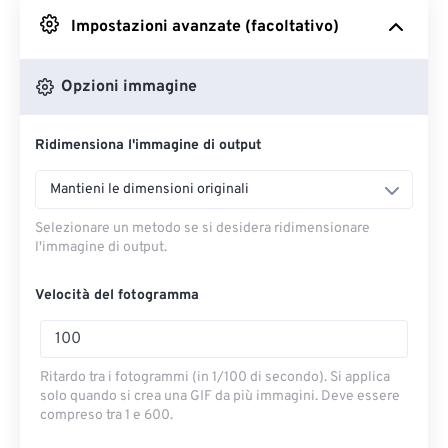
Impostazioni avanzate (facoltativo)
Da Google Drive
Opzioni immagine
Da OneDrive
Ridimensiona l'immagine di output
Dall'URL
Mantieni le dimensioni originali
Selezionare un metodo se si desidera ridimensionare
l'immagine di output.
Velocità del fotogramma
Ritardo tra i fotogrammi (in 1/100 di secondo). Si applica
solo quando si crea una GIF da più immagini. Deve essere
compreso tra 1 e 600.