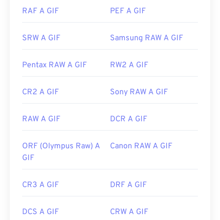
Link utili:
NXT Pro
e altri. Su macOS, utilizza i visualizzatori e
RAF A GIF
PEF A GIF
gli editor di immagini Adobe, incluso
Adobe
https://en.wikipedia.org/wiki/Portable_Document_Form
Illustrator
.
https://acrobat.adobe.com/us/en/why-
SRW A GIF
Samsung RAW A GIF
adobe/about-adobe-pdf.html
Sviluppato da:
CompuServe, Inc.
Pentax RAW A GIF
RW2 A GIF
Data di rilascio iniziale:
15 giugno 1987
CR2 A GIF
Sony RAW A GIF
Link utili:
https://en.wikipedia.org/wiki/GIF
RAW A GIF
DCR A GIF
ORF (Olympus Raw) A
Canon RAW A GIF
GIF
CR3 A GIF
DRF A GIF
DCS A GIF
CRW A GIF