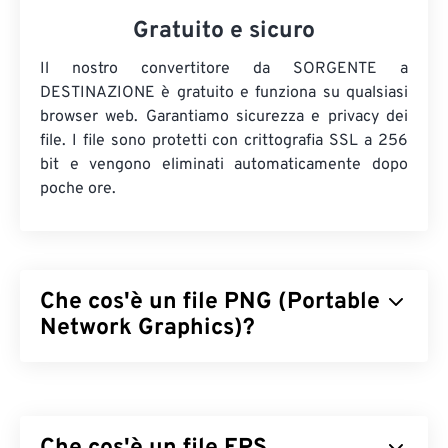
Gratuito e sicuro
Il nostro convertitore da SORGENTE a
DESTINAZIONE è gratuito e funziona su qualsiasi
browser web. Garantiamo sicurezza e privacy dei
file. I file sono protetti con crittografia SSL a 256
bit e vengono eliminati automaticamente dopo
poche ore.
Che cos'è un file PNG (Portable
Network Graphics)?
Portable Network Graphics (PNG) è un tipo di file
raster
che comprime le immagini per migliorarne la
portabilità. Le immagini PNG possono avere colori
RGB
o
RGBA
e supportare la trasparenza, il che le