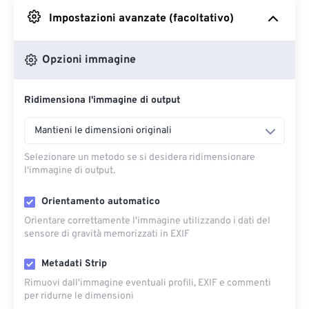
Impostazioni avanzate (facoltativo)
Da Google Drive
Opzioni immagine
Da OneDrive
Ridimensiona l'immagine di output
Dall'URL
Mantieni le dimensioni originali
Selezionare un metodo se si desidera ridimensionare
l'immagine di output.
Orientamento automatico
Orientare correttamente l'immagine utilizzando i dati del
sensore di gravità memorizzati in EXIF
Metadati Strip
Rimuovi dall'immagine eventuali profili, EXIF ​​e commenti
per ridurne le dimensioni