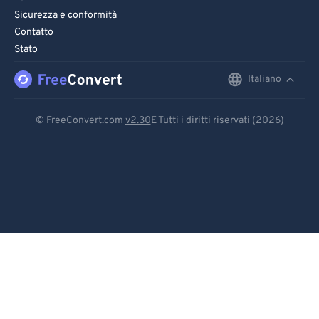
Sicurezza e conformità
Contatto
Stato
Italiano
English
Deutsch
© FreeConvert.com
v2.30
E Tutti i diritti riservati (2026)
Español
Français
Português
Italiano
Dutch
日本語
简体中文