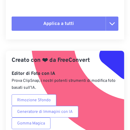
Applica a tutti
Reimposta tutte le opzioni
Applica da preimpostazione
Creato con
❤️
da
FreeConvert
Salva come predefinito
Editor di Foto con IA
Prova ClipSnap, i nostri potenti strumenti di modifica foto
basati sull’IA.
Rimozione Sfondo
Generatore di Immagini con IA
Gomma Magica