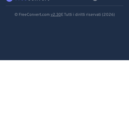
Deutsch
© FreeConvert.com
v2.30
E Tutti i diritti riservati (2026)
Español
Français
Português
Italiano
Dutch
日本語
简体中文
繁體中文
한국어
Svenska