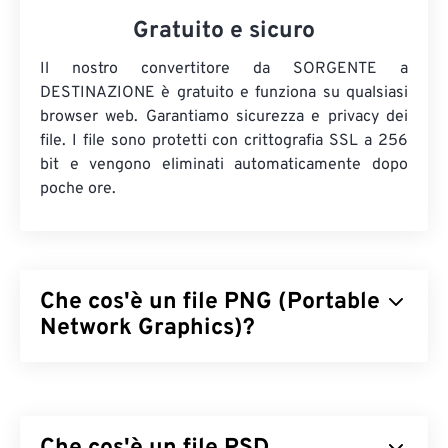
Gratuito e sicuro
Il nostro convertitore da SORGENTE a
DESTINAZIONE è gratuito e funziona su qualsiasi
browser web. Garantiamo sicurezza e privacy dei
file. I file sono protetti con crittografia SSL a 256
bit e vengono eliminati automaticamente dopo
poche ore.
Che cos'è un file PNG (Portable
Network Graphics)?
Portable Network Graphics (PNG) è un tipo di file
raster
che comprime le immagini per migliorarne la
portabilità. Le immagini PNG possono avere colori
RGB
o
RGBA
e supportare la trasparenza, il che le