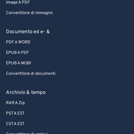
Image A PDF
Convertitore di immagini
Documento ed e- &
PDF A WORD
EPUB A PDF
EPUB A MOBI
Convertitore di documenti
Archivio & tempo
RAR A Zip
PST A EST
CST A EST