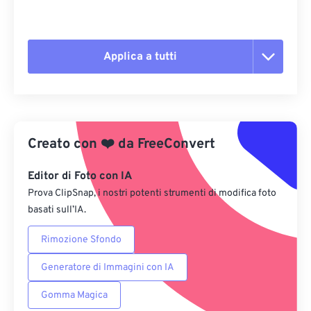
Applica a tutti
Reimposta tutte le opzioni
Applica da preimpostazione
Creato con
❤️
da
FreeConvert
Salva come predefinito
Editor di Foto con IA
Prova ClipSnap, i nostri potenti strumenti di modifica foto
basati sull’IA.
Rimozione Sfondo
Generatore di Immagini con IA
Gomma Magica