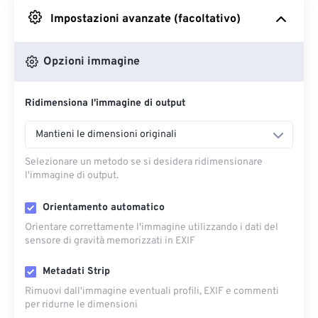
Impostazioni avanzate (facoltativo)
Da Google Drive
Opzioni immagine
Da OneDrive
Ridimensiona l'immagine di output
Dall'URL
Mantieni le dimensioni originali
Selezionare un metodo se si desidera ridimensionare
l'immagine di output.
Orientamento automatico
Orientare correttamente l'immagine utilizzando i dati del
sensore di gravità memorizzati in EXIF
Metadati Strip
Rimuovi dall'immagine eventuali profili, EXIF ​​e commenti
per ridurne le dimensioni