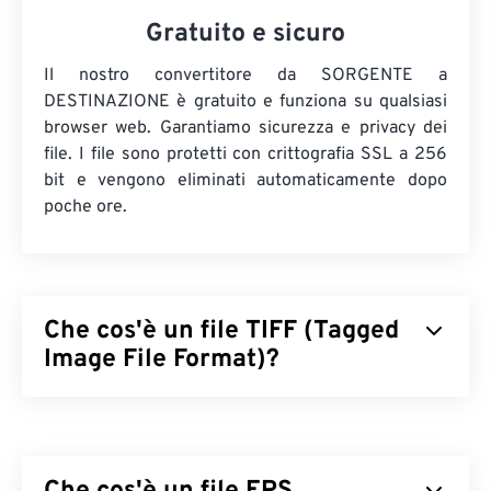
Gratuito e sicuro
Il nostro convertitore da SORGENTE a
DESTINAZIONE è gratuito e funziona su qualsiasi
browser web. Garantiamo sicurezza e privacy dei
file. I file sono protetti con crittografia SSL a 256
bit e vengono eliminati automaticamente dopo
poche ore.
Che cos'è un file TIFF (Tagged
Image File Format)?
Il formato TIFF (Tagged Image File Format), noto
anche come TIF, è uno dei formati di file immagine
più comuni. L'uso più diffuso dei file TIFF è nella
pubblicità digitale e nel desktop publishing. La