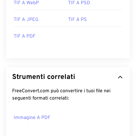
TIF A WebP
TIF A PSD
Versione iniziale:
1992
TIF A JPEG
TIF A PS
TIF A PDF
Strumenti correlati
FreeConvert.com può convertire i tuoi file nei
seguenti formati correlati:
Immagine A PDF