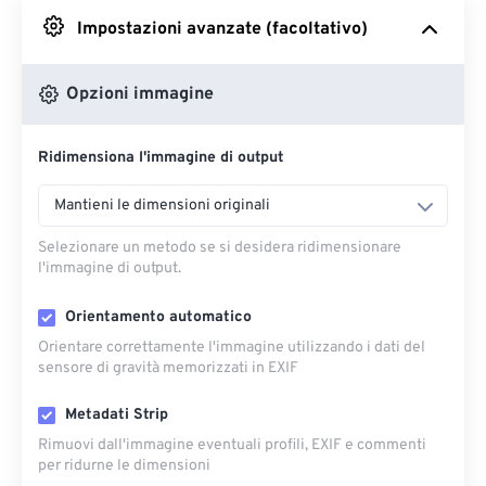
Impostazioni avanzate (facoltativo)
Da Google Drive
Opzioni immagine
Da OneDrive
Ridimensiona l'immagine di output
Dall'URL
Mantieni le dimensioni originali
Selezionare un metodo se si desidera ridimensionare
l'immagine di output.
Orientamento automatico
Orientare correttamente l'immagine utilizzando i dati del
sensore di gravità memorizzati in EXIF
Metadati Strip
Rimuovi dall'immagine eventuali profili, EXIF ​​e commenti
per ridurne le dimensioni