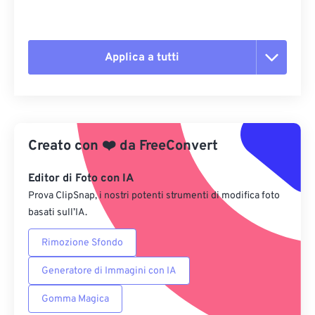
Applica a tutti
Reimposta tutte le opzioni
Applica da preimpostazione
Creato con
❤️
da
FreeConvert
Salva come predefinito
Editor di Foto con IA
Prova ClipSnap, i nostri potenti strumenti di modifica foto
basati sull’IA.
Rimozione Sfondo
Generatore di Immagini con IA
Gomma Magica