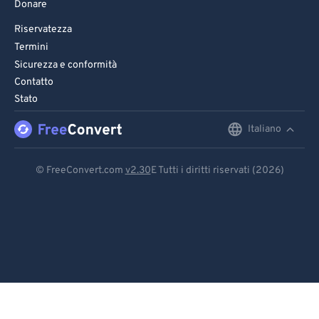
Donare
Riservatezza
Termini
Sicurezza e conformità
Contatto
Stato
Italiano
English
Deutsch
© FreeConvert.com
v2.30
E Tutti i diritti riservati (2026)
Español
Français
Português
Italiano
Dutch