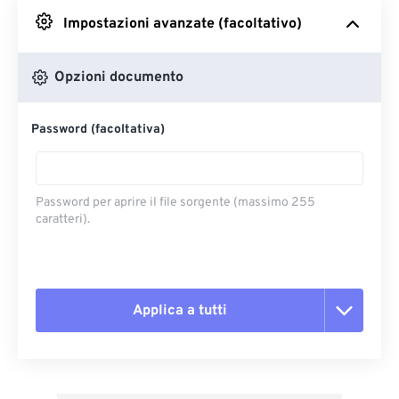
Impostazioni avanzate (facoltativo)
Da Google Drive
Opzioni documento
Da OneDrive
Password (facoltativa)
Dall'URL
Password per aprire il file sorgente (massimo 255
caratteri).
Applica a tutti
Reimposta tutte le opzioni
Applica da preimpostazione