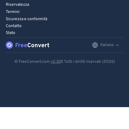
Riservatezza
Termini
Sicurezza e conformità
Contatto
Stato
Italiano
English
Deutsch
© FreeConvert.com
v2.30
E Tutti i diritti riservati (2026)
Español
Français
Português
Italiano
Dutch
日本語