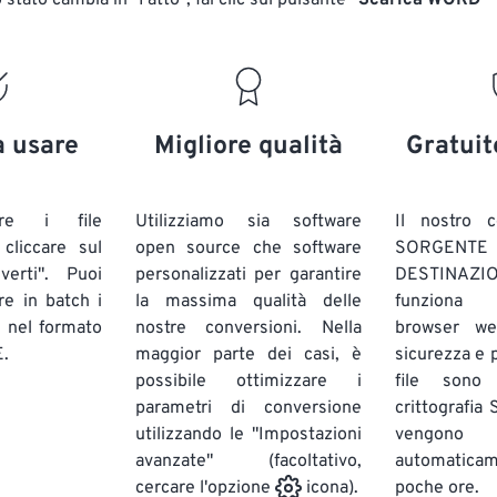
stato cambia in "Fatto", fai clic sul pulsante
"Scarica WORD"
a usare
Migliore qualità
Gratuit
are i file
Utilizziamo sia software
Il nostro c
liccare sul
open source che software
SORG
verti". Puoi
personalizzati per garantire
DESTINAZION
ire in batch
i
la massima qualità delle
funziona 
E
nel formato
nostre conversioni. Nella
browser we
.
maggior parte dei casi, è
sicurezza e pr
possibile ottimizzare i
file sono
parametri di conversione
crittografia
utilizzando le "Impostazioni
vengono
avanzate" (facoltativo,
automatic
poche ore.
cercare l'opzione
icona).