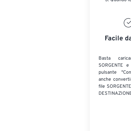
Quando lo 
Facile d
Basta caric
SORGENTE e c
pulsante "Con
anche convert
file SORGENT
DESTINAZIONE