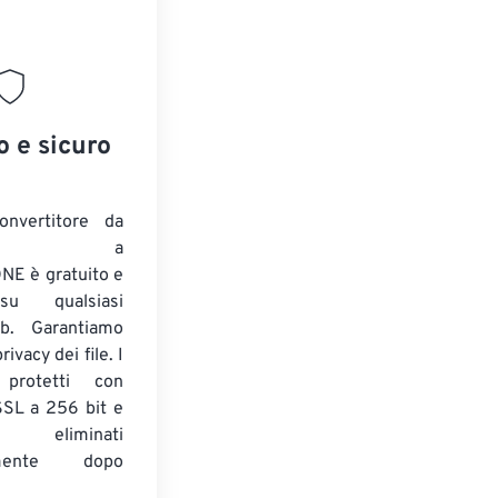
o e sicuro
onvertitore da
ENTE a
E è gratuito e
su qualsiasi
b. Garantiamo
ivacy dei file. I
 protetti con
 SSL a 256 bit e
 eliminati
amente dopo