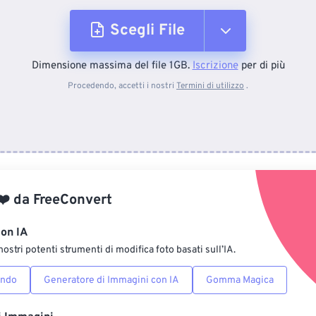
Scegli File
Dimensione massima del file 1GB.
Iscrizione
per di più
Dal dispositivo
Procedendo, accetti i nostri
Termini di utilizzo
.
Da Dropbox
Da Google Drive
❤️
da
FreeConvert
Da OneDrive
con IA
nostri potenti strumenti di modifica foto basati sull’IA.
Dall'URL
ondo
Generatore di Immagini con IA
Gomma Magica