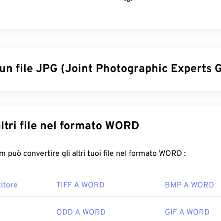
un file JPG (Joint Photographic Experts 
ographic Experts Group) è un formato di file universale che uti
omprimere fotografie e grafica. La notevole compressione offe
ampio utilizzo. Pertanto, le dimensioni relativamente ridotte de
Converti altri file nel formato WORD
er il trasporto su Internet e l'utilizzo sui siti web. Puoi utilizzar
compressione JPEG
per ridurre le dimensioni dei file fino all'80
FreeConvert.com può convertire gli altri tuoi file nel formato WORD :
di una compressione ancora migliore, puoi convertire
JPG in 
 più recente e comprimibile.
itore
TIFF A WORD
BMP A WORD
re un file JPG?
ODD A WORD
GIF A WORD
rogrammi e le applicazioni di visualizzazione delle immagini ric