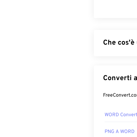
Che cos'è 
JPG (Joint Phot
algoritmo per c
ragione del suo 
rendono ideali p
strumento
di 
Se hai bisogno 
formato di file
WORD Convert
Come apri
PNG A WORD
Quasi tutti i p