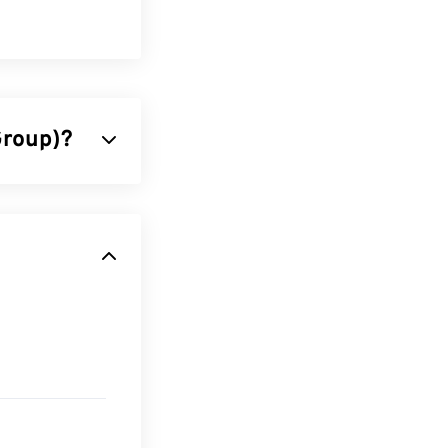
Group)?
lizza un
rta da JPG è la
i file JPG li
e il nostro
%!
WebP
, un
onoscono e