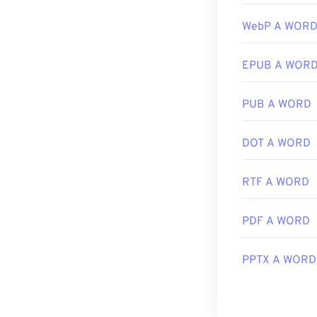
possono aprire 
WebP A WOR
visualizzatore 
selezionare un'a
mouse e selezio
EPUB A WOR
I file JPG si a
applicazioni M
PUB A WORD
Per ridimension
DOT A WORD
Sviluppato da:
Data di rilascio
RTF A WORD
Strumenti JPG 
Utilizza il nost
PDF A WORD
PPTX A WORD