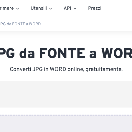
rimere
Utensili
API
Prezzi
JPG da FONTE a WORD
PG da FONTE a WO
Converti JPG in WORD online, gratuitamente.