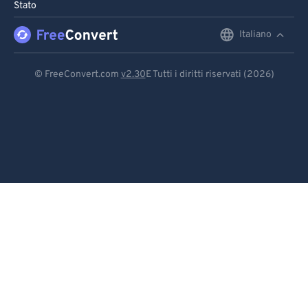
Stato
Italiano
English
Deutsch
© FreeConvert.com
v2.30
E Tutti i diritti riservati (2026)
Español
Français
Português
Italiano
Dutch
日本語
简体中文
繁體中文