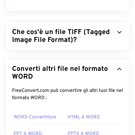
Che cos'è un file TIFF (Tagged
Image File Format)?
Il formato TIFF (Tagged Image File Format), noto
anche come TIF, è uno dei formati di file immagine
Converti altri file nel formato
più comuni. L'uso più diffuso dei file TIFF è nella
pubblicità digitale e nel desktop publishing. La
WORD
struttura bitmap e raster dei TIFF conferisce a
questo formato la flessibilità necessaria per
FreeConvert.com può convertire gli altri tuoi file nel
fungere da
contenitore
per file JPEG, file di
formato WORD :
immagine con compressione lossless, immagini
con livelli o come pagine.
WORD Convertitore
HTML A WORD
Come aprire un file TIFF?
PPT A WORD
PPTX A WORD