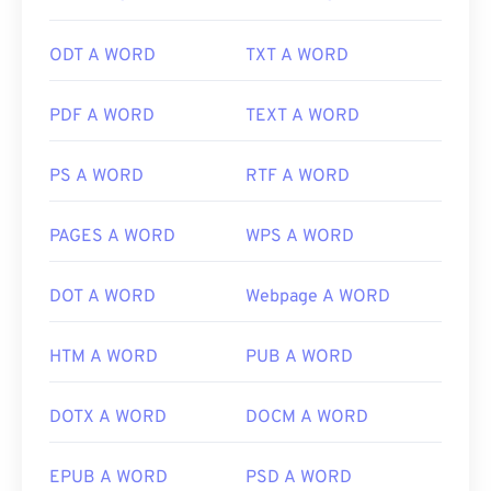
I programmi più comuni per aprire i file TIFF sono
Photo Viewer
per Windows e
Apple Preview
per
ODT A WORD
TXT A WORD
macOS. Un programma gratuito e indipendente
che puoi utilizzare è
XnView MP
. Puoi anche
PDF A WORD
TEXT A WORD
utilizzare il nostro convertitore
da TIFF a JPG
se
riscontri problemi nell'apertura dei file TIFF.
PS A WORD
RTF A WORD
Anche programmi alternativi come
ColorStrokes
,
PAGES A WORD
WPS A WORD
GNU Image Manipulation Program (
GIMP
), Adobe
Photoshop
e
ACDSee
sono utili per aprire e gestire
DOT A WORD
Webpage A WORD
i file TIFF.
HTM A WORD
PUB A WORD
Sviluppato da:
Aldus Corporation
, ora Adobe Inc.
Data di uscita iniziale:
1986
DOTX A WORD
DOCM A WORD
Link utili:
EPUB A WORD
PSD A WORD
https://www.adobe.com/creativecloud/file-