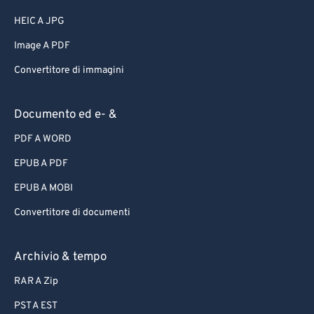
HEIC A JPG
Image A PDF
Convertitore di immagini
Documento ed e- &
PDF A WORD
EPUB A PDF
EPUB A MOBI
Convertitore di documenti
Archivio & tempo
RAR A Zip
PST A EST