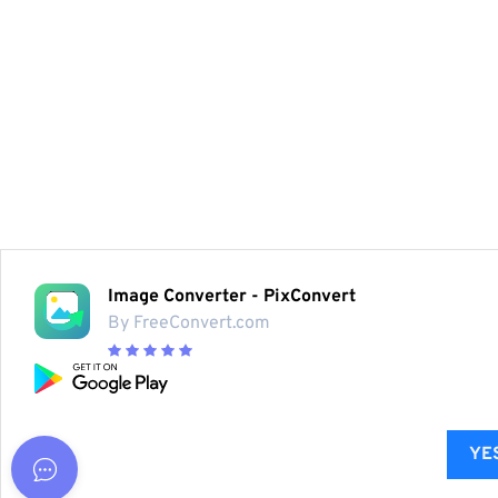
Image Converter - PixConvert
By FreeConvert.com
YES