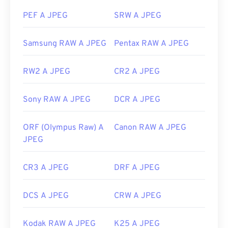
Sviluppato da:
Joint Photographic Experts Group
Sviluppato da:
Organizzazione internazionale per
PEF A JPEG
SRW A JPEG
la normazione (ISO)
Data di rilascio iniziale:
18 settembre 1992
Samsung RAW A JPEG
Pentax RAW A JPEG
Versione iniziale:
2001
Link utili:
Link utili:
https://en.wikipedia.org/wiki/JPEG
RW2 A JPEG
CR2 A JPEG
https://whatis.techtarget.com/fileformat/RAW-
https://www.lifewire.com/jpg-jpeg-file-4139913
Raw-File-Format-bitmap
Sony RAW A JPEG
DCR A JPEG
ORF (Olympus Raw) A
Canon RAW A JPEG
JPEG
CR3 A JPEG
DRF A JPEG
DCS A JPEG
CRW A JPEG
Kodak RAW A JPEG
K25 A JPEG