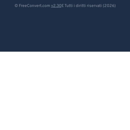
Deutsch
© FreeConvert.com
v2.30
E Tutti i diritti riservati (2026)
Español
Français
Português
Italiano
Dutch
日本語
简体中文
繁體中文
한국어
Svenska