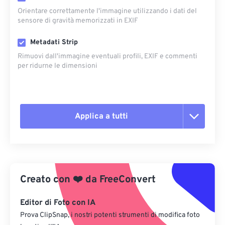
Orientare correttamente l'immagine utilizzando i dati del
sensore di gravità memorizzati in EXIF
Metadati Strip
Rimuovi dall'immagine eventuali profili, EXIF ​​e commenti
per ridurne le dimensioni
Applica a tutti
Reimposta tutte le opzioni
Applica da preimpostazione
Creato con
❤️
da
FreeConvert
Salva come predefinito
Editor di Foto con IA
Prova ClipSnap, i nostri potenti strumenti di modifica foto