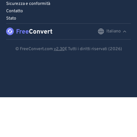
Sicurezza e conformità
Contatto
Stato
Italiano
English
Deutsch
© FreeConvert.com
v2.30
E Tutti i diritti riservati (2026)
Español
Français
Português
Italiano
Dutch
日本語
简体中文