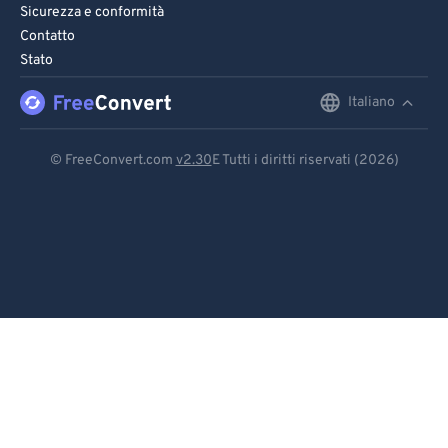
Sicurezza e conformità
Contatto
Stato
Italiano
English
Deutsch
© FreeConvert.com
v2.30
E Tutti i diritti riservati (2026)
Español
Français
Português
Italiano
Dutch
日本語
简体中文