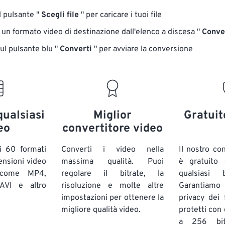
ul pulsante "
Scegli file
" per caricare i tuoi file
 un formato video di destinazione dall'elenco a discesa "
Conver
sul pulsante blu "
Converti
" per avviare la conversione
qualsiasi
Miglior
Gratuit
eo
convertitore video
i 60 formati
Converti i video nella
Il nostro co
ensioni video
massima qualità. Puoi
è gratuito
 come MP4,
regolare il bitrate, la
qualsiasi
VI e altro
risoluzione e molte altre
Garantiam
impostazioni per ottenere la
privacy dei f
migliore qualità video.
protetti con 
a 256 bi