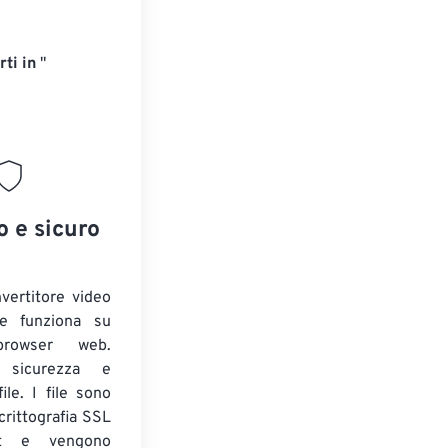
ti in
"
o e sicuro
nvertitore video
 e funziona su
 browser web.
o sicurezza e
ile. I file sono
crittografia SSL
t e vengono