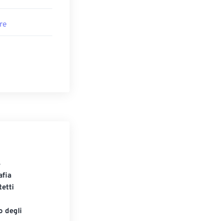
re
S
afia
tetti
o degli