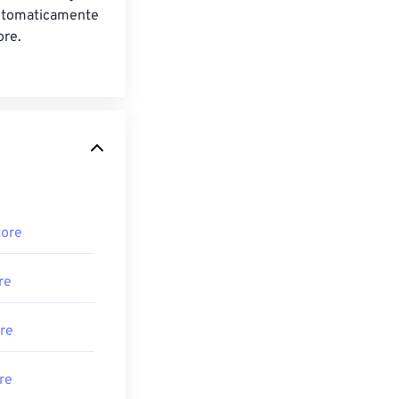
utomaticamente
ore.
tore
re
re
re