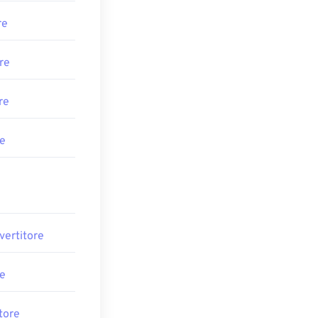
re
re
re
re
vertitore
re
tore