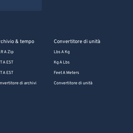
chivio & tempo
Convertitore di unità
R A Zip
Lbs A Kg
T A EST
Kg A Lbs
T A EST
Feet A Meters
nvertitore di archivi
Convertitore di unità