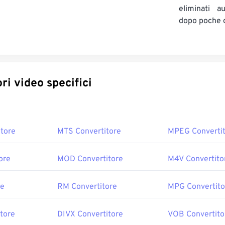
eliminati a
dopo poche 
Convertitori video specifici
tore
MTS Convertitore
MPEG Converti
ore
MOD Convertitore
M4V Convertito
re
RM Convertitore
MPG Convertito
tore
DIVX Convertitore
VOB Convertito