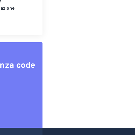
e
cazione
enza code