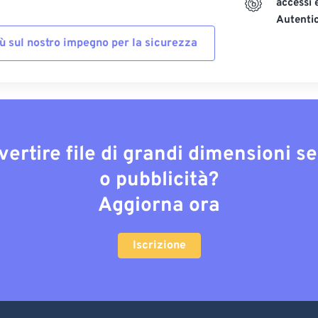
accessi 
Autenti
iù sul nostro impegno per la sicurezza
vertire file di grandi dimensioni s
o pubblicità?
Aggiorna ora
Iscrizione