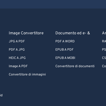
Image Convertitore
Documento ed e- &
Ar
JPG A PDF
PDF A WORD
RA
PDF A JPG
EPUB A PDF
PS
HEIC A JPG
EPUB A MOBI
CS
Image A PDF
Convertitore di documenti
Co
Convertitore di immagini
id