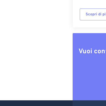
Scopri di p
Vuoi con