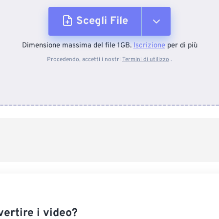
Scegli File
Dimensione massima del file 1GB.
Iscrizione
per di più
Dal dispositivo
Procedendo, accetti i nostri
Termini di utilizzo
.
Da Dropbox
Da Google Drive
Da OneDrive
Dall'URL
ertire i video?